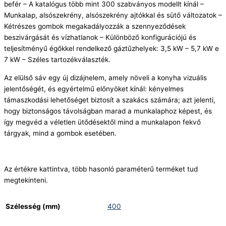
befér – A katalógus több mint 300 szabványos modellt kínál –
Munkalap, alsószekrény, alsószekrény ajtókkal és sütő változatok –
Kétrészes gombok megakadályozzák a szennyeződések
beszivárgását és vízhatlanok – Különböző konfigurációjú és
teljesítményű égőkkel rendelkező gáztűzhelyek: 3,5 kW – 5,7 kW e
7 kW – Széles tartozékválaszték.
Az elülső sáv egy új dizájnelem, amely növeli a konyha vizuális
jelentőségét, és egyértelmű előnyöket kínál: kényelmes
támaszkodási lehetőséget biztosít a szakács számára; azt jelenti,
hogy biztonságos távolságban marad a munkalaphoz képest, és
így megvéd a véletlen ütődésektől mind a munkalapon fekvő
tárgyak, mind a gombok esetében.
Az értékre kattintva, több hasonló paraméterű terméket tud
megtekinteni.
Szélesség (mm)
400