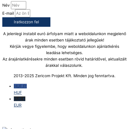
Név
E-mail
Iratkozzon fel
A jelenlegi instabil euró árfolyam miatt a weboldalunkon megjelenő
árak minden esetben tájékoztató jellegűek!
Kérjük vegye figyelembe, hogy weboldalunkon ajánlatkérés
leadása lehetséges.
Az árajánlatkérésekre minden esetben rövid határidővel, aktualizált
árakkal válaszolunk.
2013-2025 Zericom Projekt Kft. Minden jog fenntartva.
HUF Ft
HUF
EUR €
EUR