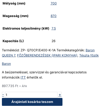
Mélység (mm)
700
Magasság (mm)
870
Elektromos teljesítmény (kW)
7,5
Kapacitás (L)
26
Termékkód:
ZP- Q70CP/E400-K-1A
Termékkategóriák:
Baron
QUEEN 7
,
FŐZŐBERENDEZÉSEK (IPARI KONYHAI)
,
Tészta főzők
Baron
A beüzemeléssel, szervizzel és garanciával kapcsolatos
információk
ITT
érhetők el.
897.735
Ft
+ ÁFA
-
+
Árajánlati kosárba teszem