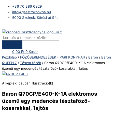
Skip
Products
Baron
+36 70 386 6929
to
search
Q70CP/E400-
info@gasztrokonyha.hu
content
K-
5000 Szolnok, Kőrösi út 94.
1A
elektromos
Bejelentkezés
üzemű
egy
medencés
tésztafőző-
0,00
Ft
0
Kosár
kosarakkal,
Kezdőlap
/
FŐZŐBERENDEZÉSEK (IPARI KONYHAI)
/
Baron
/
Baron
1ajtós
QUEEN 7
/
Tészta főzők
/ Baron Q70CP/E400-K-1A elektromos
mennyiség
üzemű egy medencés tésztafőző- kosarakkal, 1ajtós
A kép(ek) csupán illusztráció(k)
Baron Q70CP/E400-K-1A elektromos
üzemű egy medencés tésztafőző-
kosarakkal, 1ajtós