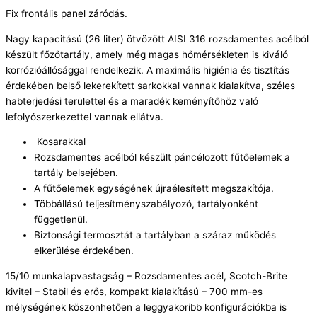
Fix frontális panel záródás.
Nagy kapacitású (26 liter) ötvözött AISI 316 rozsdamentes acélból
készült főzőtartály, amely még magas hőmérsékleten is kiváló
korrózióállósággal rendelkezik. A maximális higiénia és tisztítás
érdekében belső lekerekített sarkokkal vannak kialakítva, széles
habterjedési területtel és a maradék keményítőhöz való
lefolyószerkezettel vannak ellátva.
Kosarakkal
Rozsdamentes acélból készült páncélozott fűtőelemek a
tartály belsejében.
A fűtőelemek egységének újraélesített megszakítója.
Többállású teljesítményszabályozó, tartályonként
függetlenül.
Biztonsági termosztát a tartályban a száraz működés
elkerülése érdekében.
15/10 munkalapvastagság – Rozsdamentes acél, Scotch-Brite
kivitel – Stabil és erős, kompakt kialakítású – 700 mm-es
mélységének köszönhetően a leggyakoribb konfigurációkba is