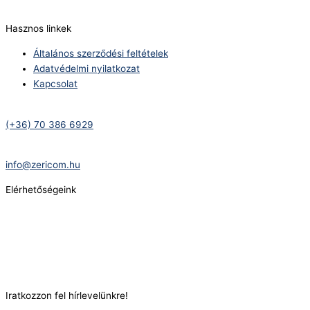
info@zericom.hu
Hasznos linkek
Általános szerződési feltételek
Adatvédelmi nyilatkozat
Kapcsolat
Telefonszám:
(+36) 70 386 6929
E-Mail:
info@zericom.hu
Elérhetőségeink
Telefonszám:
(+36) 70 386 6929
E-Mail:
info@gasztrokonyha.hu
Iratkozzon fel hírlevelünkre!