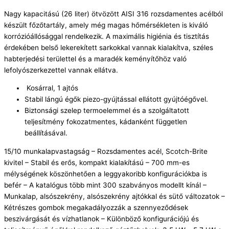
Nagy kapacitású (26 liter) ötvözött AISI 316 rozsdamentes acélból
készült főzőtartály, amely még magas hőmérsékleten is kiváló
korrózióállósággal rendelkezik. A maximális higiénia és tisztítás
érdekében belső lekerekített sarkokkal vannak kialakítva, széles
habterjedési területtel és a maradék keményítőhöz való
lefolyószerkezettel vannak ellátva.
Kosárral, 1 ajtós
Stabil lángú égők piezo-gyújtással ellátott gyújtóégővel.
Biztonsági szelep termoelemmel és a szolgáltatott
teljesítmény fokozatmentes, kádanként független
beállításával.
15/10 munkalapvastagság – Rozsdamentes acél, Scotch-Brite
kivitel – Stabil és erős, kompakt kialakítású – 700 mm-es
mélységének köszönhetően a leggyakoribb konfigurációkba is
befér – A katalógus több mint 300 szabványos modellt kínál –
Munkalap, alsószekrény, alsószekrény ajtókkal és sütő változatok –
Kétrészes gombok megakadályozzák a szennyeződések
beszivárgását és vízhatlanok – Különböző konfigurációjú és