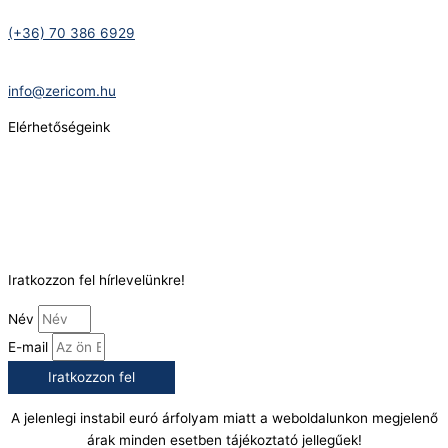
Telefonszám:
(+36) 70 386 6929
E-Mail:
info@zericom.hu
Elérhetőségeink
Telefonszám:
(+36) 70 386 6929
E-Mail:
info@gasztrokonyha.hu
Iratkozzon fel hírlevelünkre!
Név
E-mail
Iratkozzon fel
A jelenlegi instabil euró árfolyam miatt a weboldalunkon megjelenő
árak minden esetben tájékoztató jellegűek!