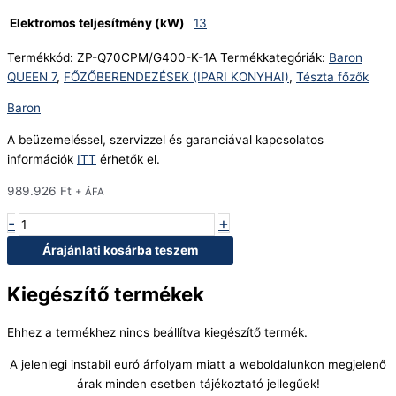
Elektromos teljesítmény (kW)
13
Termékkód:
ZP-Q70CPM/G400-K-1A
Termékkategóriák:
Baron
QUEEN 7
,
FŐZŐBERENDEZÉSEK (IPARI KONYHAI)
,
Tészta főzők
Baron
A beüzemeléssel, szervizzel és garanciával kapcsolatos
információk
ITT
érhetők el.
989.926
Ft
+ ÁFA
-
+
Árajánlati kosárba teszem
Kiegészítő termékek
Ehhez a termékhez nincs beállítva kiegészítő termék.
A jelenlegi instabil euró árfolyam miatt a weboldalunkon megjelenő
árak minden esetben tájékoztató jellegűek!