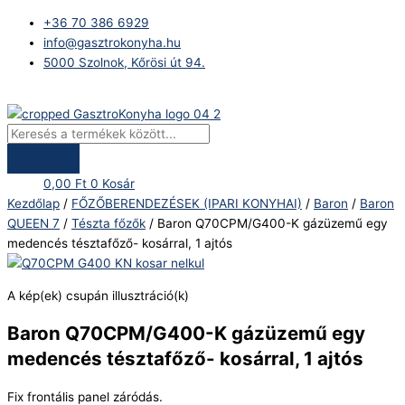
Skip
Products
Baron
+36 70 386 6929
to
search
Q70CPM/G400-
info@gasztrokonyha.hu
content
K
5000 Szolnok, Kőrösi út 94.
gázüzemű
egy
Bejelentkezés
medencés
tésztafőző-
kosárral,
1
0,00
Ft
0
Kosár
ajtós
Kezdőlap
/
FŐZŐBERENDEZÉSEK (IPARI KONYHAI)
/
Baron
/
Baron
mennyiség
QUEEN 7
/
Tészta főzők
/ Baron Q70CPM/G400-K gázüzemű egy
medencés tésztafőző- kosárral, 1 ajtós
A kép(ek) csupán illusztráció(k)
Baron Q70CPM/G400-K gázüzemű egy
medencés tésztafőző- kosárral, 1 ajtós
Fix frontális panel záródás.