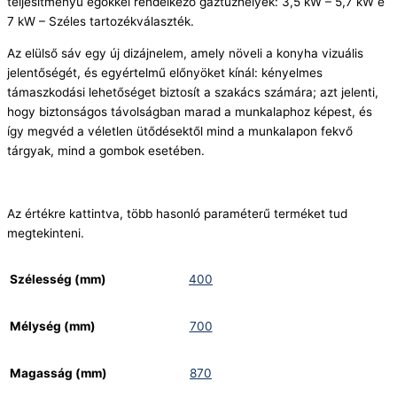
teljesítményű égőkkel rendelkező gáztűzhelyek: 3,5 kW – 5,7 kW e
7 kW – Széles tartozékválaszték.
Az elülső sáv egy új dizájnelem, amely növeli a konyha vizuális
jelentőségét, és egyértelmű előnyöket kínál: kényelmes
támaszkodási lehetőséget biztosít a szakács számára; azt jelenti,
hogy biztonságos távolságban marad a munkalaphoz képest, és
így megvéd a véletlen ütődésektől mind a munkalapon fekvő
tárgyak, mind a gombok esetében.
Az értékre kattintva, több hasonló paraméterű terméket tud
megtekinteni.
Szélesség (mm)
400
Mélység (mm)
700
Magasság (mm)
870