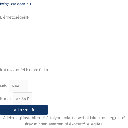
info@zericom.hu
Elérhetőségeink
Telefonszám:
(+36) 70 386 6929
E-Mail:
info@gasztrokonyha.hu
Iratkozzon fel hírlevelünkre!
Név
E-mail
Iratkozzon fel
A jelenlegi instabil euró árfolyam miatt a weboldalunkon megjelenő
árak minden esetben tájékoztató jellegűek!