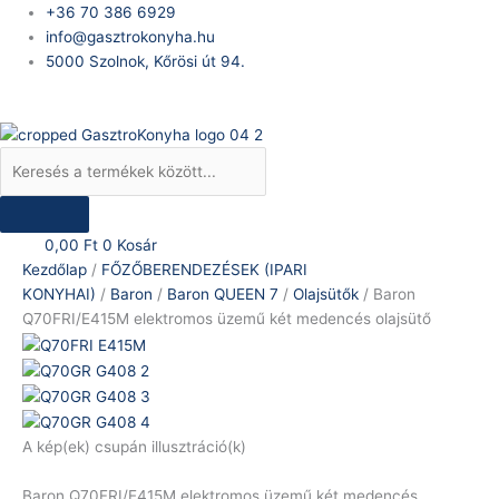
Skip
Products
Baron
+36 70 386 6929
to
search
Q70FRI/E415M
info@gasztrokonyha.hu
content
elektromos
5000 Szolnok, Kőrösi út 94.
üzemű
Bejelentkezés
két
medencés
olajsütő
mennyiség
0,00
Ft
0
Kosár
Kezdőlap
/
FŐZŐBERENDEZÉSEK (IPARI
KONYHAI)
/
Baron
/
Baron QUEEN 7
/
Olajsütők
/ Baron
Q70FRI/E415M elektromos üzemű két medencés olajsütő
A kép(ek) csupán illusztráció(k)
Baron Q70FRI/E415M elektromos üzemű két medencés