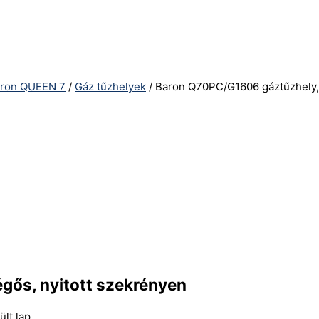
ron QUEEN 7
/
Gáz tűzhelyek
/ Baron Q70PC/G1606 gáztűzhely, 
gős, nyitott szekrényen
lt lap.