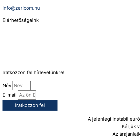
E-Mail:
info@zericom.hu
Elérhetőségeink
Telefonszám:
(+36) 70 386 6929
E-Mail:
info@gasztrokonyha.hu
Iratkozzon fel hírlevelünkre!
Név
E-mail
Iratkozzon fel
A jelenlegi instabil eu
Kérjük 
Az árajánlat