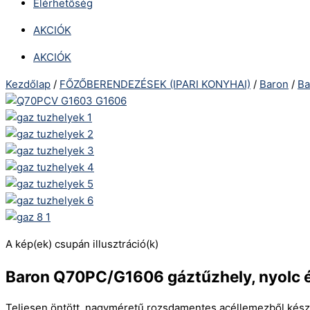
Elérhetőség
AKCIÓK
AKCIÓK
Kezdőlap
/
FŐZŐBERENDEZÉSEK (IPARI KONYHAI)
/
Baron
/
Ba
A kép(ek) csupán illusztráció(k)
Baron Q70PC/G1606 gáztűzhely, nyolc é
Teljesen öntött, nagyméretű rozsdamentes acéllemezből készü