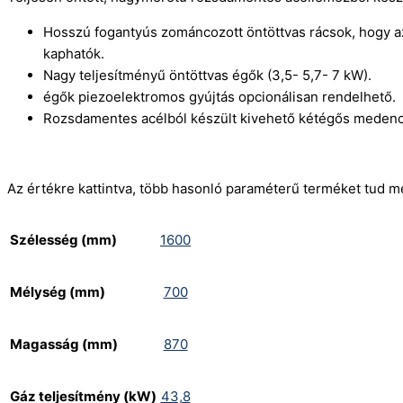
Hosszú fogantyús zománcozott öntöttvas rácsok, hogy a
kaphatók.
Nagy teljesítményű öntöttvas égők (3,5- 5,7- 7 kW).
égők piezoelektromos gyújtás opcionálisan rendelhető.
Rozsdamentes acélból készült kivehető kétégős medenc
Az értékre kattintva, több hasonló paraméterű terméket tud m
Szélesség (mm)
1600
Mélység (mm)
700
Magasság (mm)
870
Gáz teljesítmény (kW)
43,8