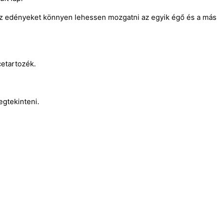
z edényeket könnyen lehessen mozgatni az egyik égő és a mási
etartozék.
egtekinteni.