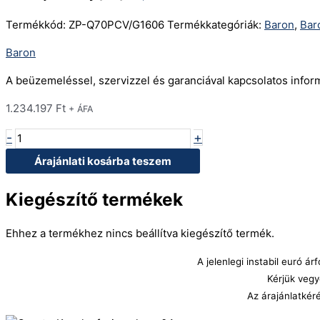
Termékkód:
ZP-Q70PCV/G1606
Termékkategóriák:
Baron
,
Bar
Baron
A beüzemeléssel, szervizzel és garanciával kapcsolatos info
1.234.197
Ft
+ ÁFA
-
+
Árajánlati kosárba teszem
Kiegészítő termékek
Ehhez a termékhez nincs beállítva kiegészítő termék.
A jelenlegi instabil euró 
Kérjük vegy
Az árajánlatkér