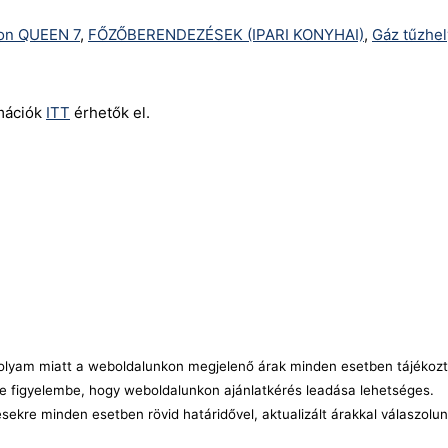
on QUEEN 7
,
FŐZŐBERENDEZÉSEK (IPARI KONYHAI)
,
Gáz tűzhe
rmációk
ITT
érhetők el.
árfolyam miatt a weboldalunkon megjelenő árak minden esetben tájékozt
e figyelembe, hogy weboldalunkon ajánlatkérés leadása lehetséges.
ésekre minden esetben rövid határidővel, aktualizált árakkal válaszolu