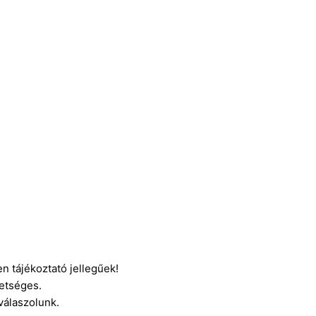
n tájékoztató jellegűek!
etséges.
 válaszolunk.