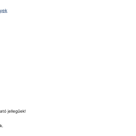
lyek
ató jellegűek!
nk.