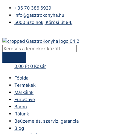
Skip
Products
Baron
+36 70 386 6929
to
search
Q70PC/G1606
info@gasztrokonyha.hu
content
gáztűzhely,
5000 Szolnok, Kőrösi út 94.
nyolc
égős,
Bejelentkezés
nyitott
szekrényen
mennyiség
0,00
Ft
0
Kosár
Főoldal
Termékek
Márkáink
EuroCave
Baron
Rólunk
Beüzemelés, szerviz, garancia
Blog