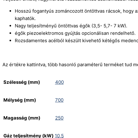
Hosszú fogantyús zománcozott öntöttvas rácsok, hogy a
kaphatók.
Nagy teljesítményű öntöttvas égők (3,5- 5,7- 7 kW).
égők piezoelektromos gyújtás opcionálisan rendelhető.
Rozsdamentes acélból készült kivehető kétégős medenc
Az értékre kattintva, több hasonló paraméterű terméket tud m
Szélesség (mm)
400
Mélység (mm)
700
Magasság (mm)
250
Gáz teljesítmény (kW)
10,5