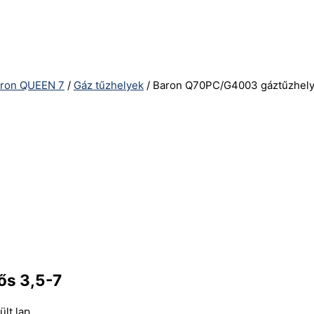
ron QUEEN 7
/
Gáz tűzhelyek
/ Baron Q70PC/G4003 gáztűzhely,
ős 3,5-7
lt lap.