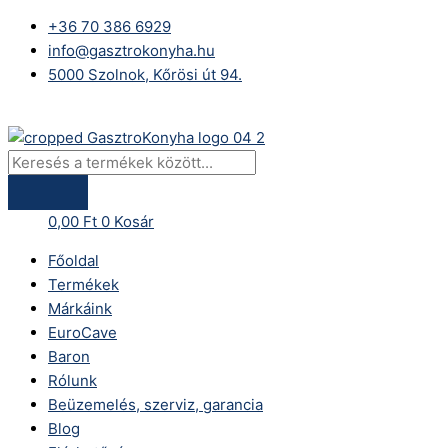
Skip
Products
Baron
+36 70 386 6929
to
search
Q70PC/G4003
info@gasztrokonyha.hu
content
gáztűzhely,
5000 Szolnok, Kőrösi út 94.
két
égős
Bejelentkezés
3,5-
7
mennyiség
0,00
Ft
0
Kosár
Főoldal
Termékek
Márkáink
EuroCave
Baron
Rólunk
Beüzemelés, szerviz, garancia
Blog