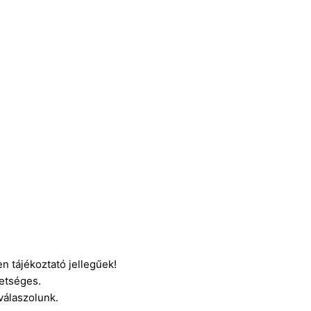
n tájékoztató jellegűek!
etséges.
 válaszolunk.