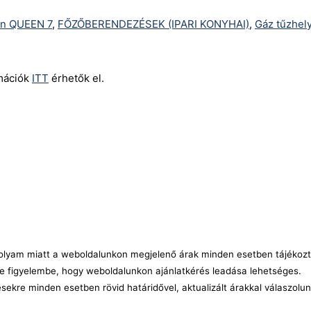
on QUEEN 7
,
FŐZŐBERENDEZÉSEK (IPARI KONYHAI)
,
Gáz tűzhel
rmációk
ITT
érhetők el.
árfolyam miatt a weboldalunkon megjelenő árak minden esetben tájékozt
e figyelembe, hogy weboldalunkon ajánlatkérés leadása lehetséges.
ésekre minden esetben rövid határidővel, aktualizált árakkal válaszolu