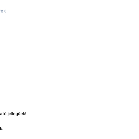
yek
ató jellegűek!
nk.