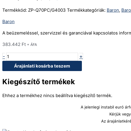
Termékkód:
ZP-Q70PC/G4003
Termékkategóriák:
Baron
,
Bar
Baron
A beüzemeléssel, szervizzel és garanciával kapcsolatos info
383.442
Ft
+ ÁFA
-
+
Árajánlati kosárba teszem
Kiegészítő termékek
Ehhez a termékhez nincs beállítva kiegészítő termék.
A jelenlegi instabil euró 
Kérjük vegy
Az árajánlatkér