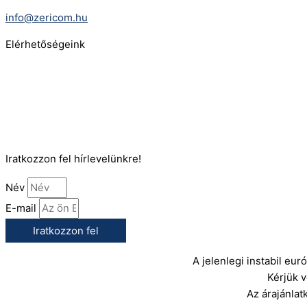
E-Mail:
info@zericom.hu
Elérhetőségeink
Telefonszám:
(+36) 70 386 6929
E-Mail:
info@gasztrokonyha.hu
Iratkozzon fel hírlevelünkre!
Név
E-mail
Iratkozzon fel
A jelenlegi instabil eu
Kérjük 
Az árajánlat