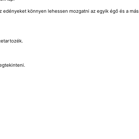
z edényeket könnyen lehessen mozgatni az egyik égő és a mási
etartozék.
egtekinteni.