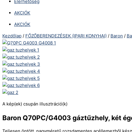
Elérhetőség
AKCIÓK
AKCIÓK
Kezdőlap
/
FŐZŐBERENDEZÉSEK (IPARI KONYHAI)
/
Baron
/
Ba
A kép(ek) csupán illusztráció(k)
Baron Q70PC/G4003 gáztűzhely, két ég
Teljesen öntött, nagyméretű rozsdamentes acéllemezből készü