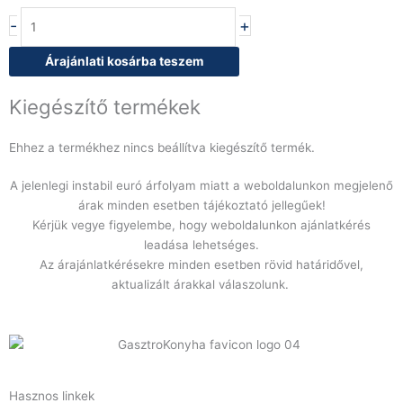
Baron
-
+
Q70PCF/GE1603
nyolc
Árajánlati kosárba teszem
égős
gáztűzhely,
Kiegészítő termékek
elektromos
sütővel,
Ehhez a termékhez nincs beállítva kiegészítő termék.
semleges
szekrényen
A jelenlegi instabil euró árfolyam miatt a weboldalunkon megjelenő
mennyiség
árak minden esetben tájékoztató jellegűek!
Kérjük vegye figyelembe, hogy weboldalunkon ajánlatkérés
leadása lehetséges.
Az árajánlatkérésekre minden esetben rövid határidővel,
aktualizált árakkal válaszolunk.
Hasznos linkek