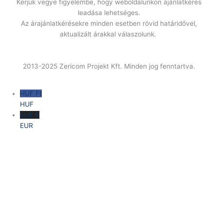
Kérjük vegye figyelembe, hogy weboldalunkon ajánlatkérés
leadása lehetséges.
Az árajánlatkérésekre minden esetben rövid határidővel,
aktualizált árakkal válaszolunk.
2013-2025 Zericom Projekt Kft. Minden jog fenntartva.
HUF Ft
HUF
EUR €
EUR