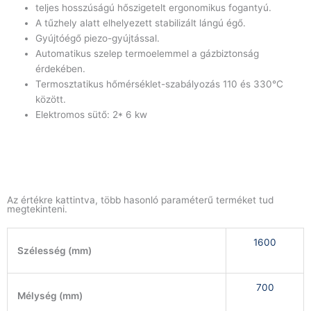
teljes hosszúságú hőszigetelt ergonomikus fogantyú.
A tűzhely alatt elhelyezett stabilizált lángú égő.
Gyújtóégő piezo-gyújtással.
Automatikus szelep termoelemmel a gázbiztonság
érdekében.
Termosztatikus hőmérséklet-szabályozás 110 és 330°C
között.
Elektromos sütő: 2* 6 kw
Az értékre kattintva, több hasonló paraméterű terméket tud
megtekinteni.
1600
Szélesség (mm)
700
Mélység (mm)