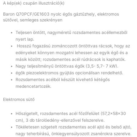
A kép(ek) csupán illusztráció(k)
Baron Q70PCF/GE1603 nyolc égős gáztűzhely, elektromos
sütővel, semleges szekrényen
Teljesen öntött, nagyméretű rozsdamentes acéllemezből
nyert lap.
Hosszú fogazású zománcozott öntöttvas rácsok, hogy az
edényeket könnyen mozgatni lehessen az egyik égő és a
másik között; rozsdamentes acél rúdrácsok is kaphatók.
Nagy teljesítményű öntöttvas égők (3,5- 5,7- 7 kW).
égők piezoelektromos gyújtás opcionálisan rendelhető.
Rozsdamentes acélból készült kivehető kétégős
medencetartozék.
Elektromos sütő
Hőszigetelt, rozsdamentes acél főzőfelület (57,2x58x30
cm), 3 db tárolóedény-ellenzővel felszerelve.
Tökéletesen szigetelt rozsdamentes acél ajtó és belső ajtó,
nagy teherbírású, önkiegyensúlyozott zsanérokra szerelve.