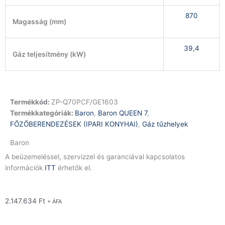
870
Magasság (mm)
39,4
Gáz teljesítmény (kW)
Termékkód:
ZP-Q70PCF/GE1603
Termékkategóriák:
Baron
,
Baron QUEEN 7
,
FŐZŐBERENDEZÉSEK (IPARI KONYHAI)
,
Gáz tűzhelyek
Baron
A beüzemeléssel, szervizzel és garanciával kapcsolatos
információk
ITT
érhetők el.
2.147.634
Ft
+ ÁFA