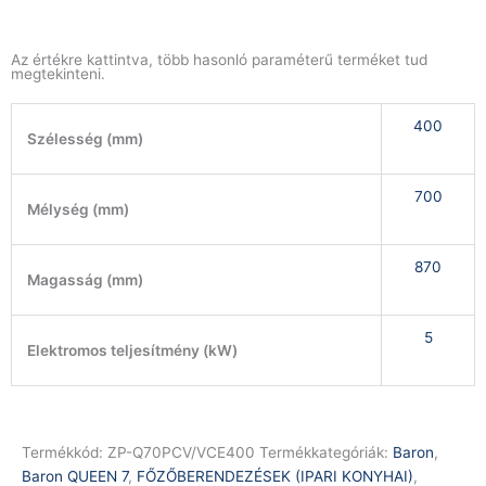
Az értékre kattintva, több hasonló paraméterű terméket tud
megtekinteni.
400
Szélesség (mm)
700
Mélység (mm)
870
Magasság (mm)
5
Elektromos teljesítmény (kW)
Termékkód:
ZP-Q70PCV/VCE400
Termékkategóriák:
Baron
,
Baron QUEEN 7
,
FŐZŐBERENDEZÉSEK (IPARI KONYHAI)
,