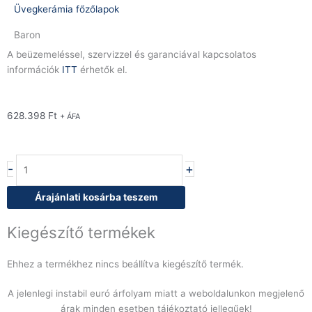
Üvegkerámia főzőlapok
Baron
A beüzemeléssel, szervizzel és garanciával kapcsolatos
információk
ITT
érhetők el.
628.398
Ft
+ ÁFA
Baron
-
+
Q70PCV/VCE40
üvegkerámia
Árajánlati kosárba teszem
főzőlap,
nyitott
Kiegészítő termékek
szekrényen
mennyiség
Ehhez a termékhez nincs beállítva kiegészítő termék.
A jelenlegi instabil euró árfolyam miatt a weboldalunkon megjelenő
árak minden esetben tájékoztató jellegűek!