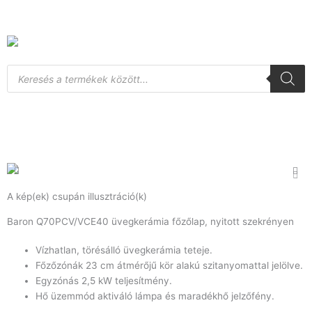
Skip
to
content
Products
search
A kép(ek) csupán illusztráció(k)
Baron Q70PCV/VCE40 üvegkerámia főzőlap, nyitott szekrényen
Vízhatlan, törésálló üvegkerámia teteje.
Főzőzónák 23 cm átmérőjű kör alakú szitanyomattal jelölve.
Egyzónás 2,5 kW teljesítmény.
Hő üzemmód aktiváló lámpa és maradékhő jelzőfény.