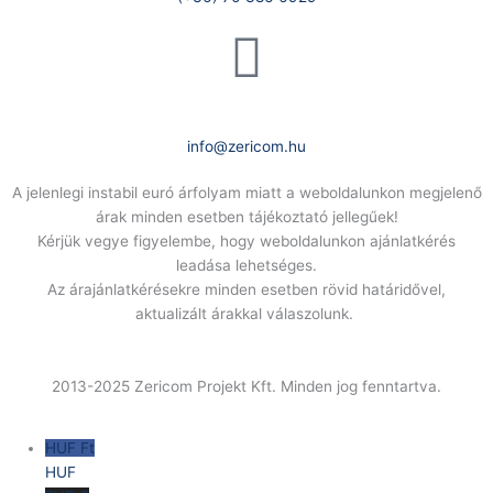
E-Mail:
info@zericom.hu
A jelenlegi instabil euró árfolyam miatt a weboldalunkon megjelenő
árak minden esetben tájékoztató jellegűek!
Kérjük vegye figyelembe, hogy weboldalunkon ajánlatkérés
leadása lehetséges.
Az árajánlatkérésekre minden esetben rövid határidővel,
aktualizált árakkal válaszolunk.
2013-2025 Zericom Projekt Kft. Minden jog fenntartva.
HUF Ft
HUF