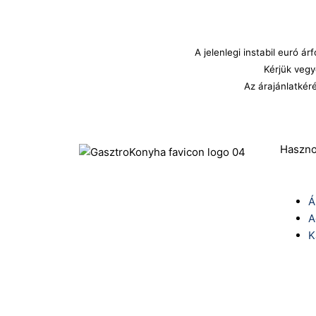
A jelenlegi instabil euró 
Kérjük vegy
Az árajánlatkér
Haszno
Á
A
K