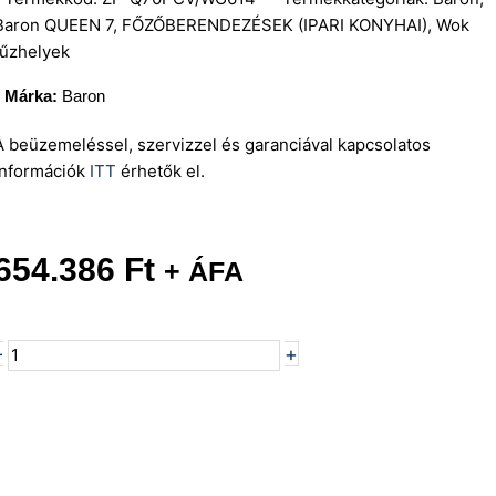
Baron QUEEN 7
,
FŐZŐBERENDEZÉSEK (IPARI KONYHAI)
,
Wok
tűzhelyek
Baron
A beüzemeléssel, szervizzel és garanciával kapcsolatos
információk
ITT
érhetők el.
654.386
Ft
+ ÁFA
Baron
-
+
Q70PCV/WG614
Árajánlati kosárba teszem
1
égős
gázüzemű
wok