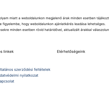
nyitott
szekrényen
mennyiség
árfolyam miatt a weboldalunkon megjelenő árak minden esetben tájékozt
e figyelembe, hogy weboldalunkon ajánlatkérés leadása lehetséges.
ésekre minden esetben rövid határidővel, aktualizált árakkal válaszolu
s linkek
Elérhetőségeink
ltalános szerződési feltételek
datvédelmi nyilatkozat
apcsolat
Telefonszám:
(+36) 70 386 6929