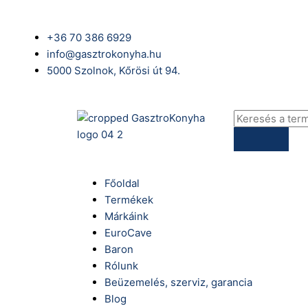
Skip
to
+36 70 386 6929
content
info@gasztrokonyha.hu
5000 Szolnok, Kőrösi út 94.
Products
search
Főoldal
Termékek
Márkáink
EuroCave
Baron
Rólunk
Beüzemelés, szerviz, garancia
Blog