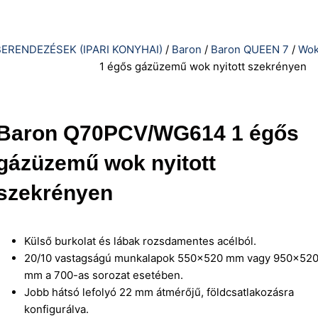
ERENDEZÉSEK (IPARI KONYHAI)
/
Baron
/
Baron QUEEN 7
/
Wok
1 égős gázüzemű wok nyitott szekrényen
Baron Q70PCV/WG614 1 égős
gázüzemű wok nyitott
szekrényen
Külső burkolat és lábak rozsdamentes acélból.
20/10 vastagságú munkalapok 550×520 mm vagy 950×52
mm a 700-as sorozat esetében.
Jobb hátsó lefolyó 22 mm átmérőjű, földcsatlakozásra
konfigurálva.