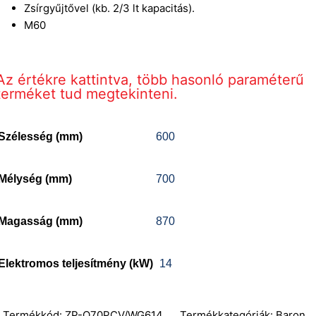
Zsírgyűjtővel (kb. 2/3 lt kapacitás).
M60
Az értékre kattintva, több hasonló paraméterű
terméket tud megtekinteni.
Szélesség (mm)
600
Mélység (mm)
700
Magasság (mm)
870
Elektromos teljesítmény (kW)
14
Termékkód:
ZP-Q70PCV/WG614
Termékkategóriák:
Baron
,