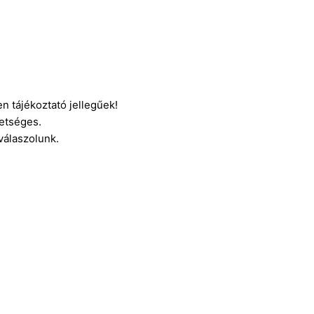
n tájékoztató jellegűek!
etséges.
 válaszolunk.