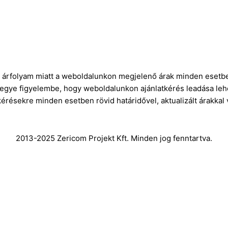
E-Mail:
info@gasztrokonyha.hu
ró árfolyam miatt a weboldalunkon megjelenő árak minden esetbe
vegye figyelembe, hogy weboldalunkon ajánlatkérés leadása leh
kérésekre minden esetben rövid határidővel, aktualizált árakkal
2013-2025 Zericom Projekt Kft. Minden jog fenntartva.