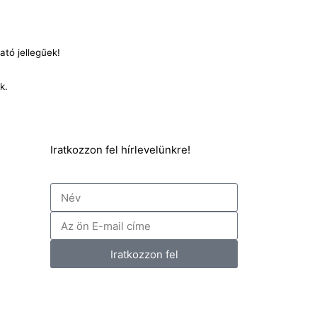
ató jellegűek!
nk.
Iratkozzon fel hírlevelünkre!
Név
E-
mail
Iratkozzon fel