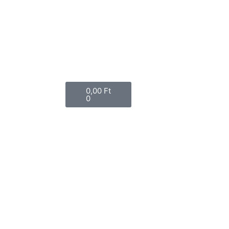
Bejelentkezés
Kosár
0,00
Ft
0