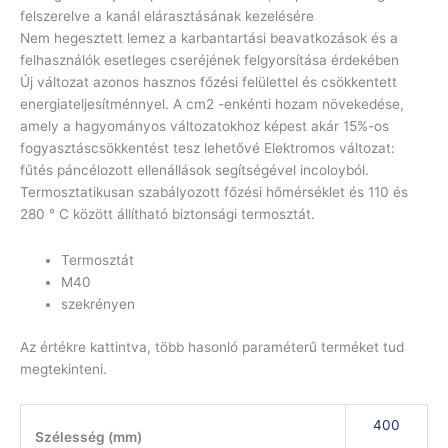
felszerelve a kanál elárasztásának kezelésére
Nem hegesztett lemez a karbantartási beavatkozások és a
felhasználók esetleges cseréjének felgyorsítása érdekében
Új változat azonos hasznos főzési felülettel és csökkentett
energiateljesítménnyel. A cm2 -enkénti hozam növekedése,
amely a hagyományos változatokhoz képest akár 15%-os
fogyasztáscsökkentést tesz lehetővé Elektromos változat:
fűtés páncélozott ellenállások segítségével incoloyból.
Termosztatikusan szabályozott főzési hőmérséklet és 110 és
280 ° C között állítható biztonsági termosztát.
Termosztát
M40
szekrényen
Az értékre kattintva, több hasonló paraméterű terméket tud
megtekinteni.
400
Szélesség (mm)