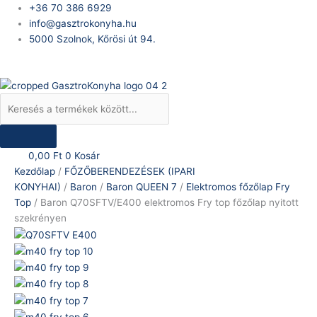
Skip
Products
Baron
+36 70 386 6929
to
search
Q70SFTV/E400
info@gasztrokonyha.hu
content
elektromos
5000 Szolnok, Kőrösi út 94.
Fry
Bejelentkezés
top
főzőlap
nyitott
szekrényen
mennyiség
0,00
Ft
0
Kosár
Kezdőlap
/
FŐZŐBERENDEZÉSEK (IPARI
KONYHAI)
/
Baron
/
Baron QUEEN 7
/
Elektromos főzőlap Fry
Top
/ Baron Q70SFTV/E400 elektromos Fry top főzőlap nyitott
szekrényen