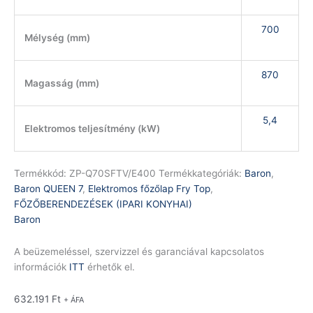
700
Mélység (mm)
870
Magasság (mm)
5,4
Elektromos teljesítmény (kW)
Termékkód:
ZP-Q70SFTV/E400
Termékkategóriák:
Baron
,
Baron QUEEN 7
,
Elektromos főzőlap Fry Top
,
FŐZŐBERENDEZÉSEK (IPARI KONYHAI)
Baron
A beüzemeléssel, szervizzel és garanciával kapcsolatos
információk
ITT
érhetők el.
632.191
Ft
+ ÁFA