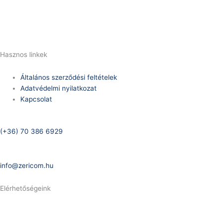
E-Mail:
info@zericom.hu
Hasznos linkek
Általános szerződési feltételek
Adatvédelmi nyilatkozat
Kapcsolat
Telefonszám:
(+36) 70 386 6929
E-Mail:
info@zericom.hu
Elérhetőségeink
Telefonszám: