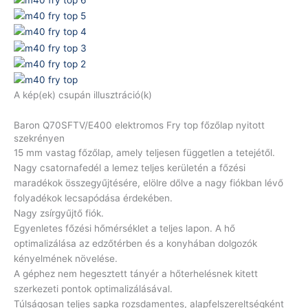
A kép(ek) csupán illusztráció(k)
Baron Q70SFTV/E400 elektromos Fry top főzőlap nyitott
szekrényen
15 mm vastag főzőlap, amely teljesen független a tetejétől.
Nagy csatornafedél a lemez teljes kerületén a főzési
maradékok összegyűjtésére, elölre dőlve a nagy fiókban lévő
folyadékok lecsapódása érdekében.
Nagy zsírgyűjtő fiók.
Egyenletes főzési hőmérséklet a teljes lapon. A hő
optimalizálása az edzőtérben és a konyhában dolgozók
kényelmének növelése.
A géphez nem hegesztett tányér a hőterhelésnek kitett
szerkezeti pontok optimalizálásával.
Túlságosan teljes sapka rozsdamentes, alapfelszereltségként