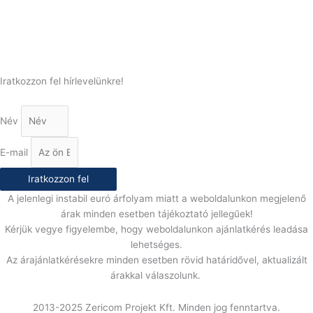
(+36) 70 386 6929
E-Mail:
info@gasztrokonyha.hu
Iratkozzon fel hírlevelünkre!
Név
E-mail
Iratkozzon fel
A jelenlegi instabil euró árfolyam miatt a weboldalunkon megjelenő
árak minden esetben tájékoztató jellegűek!
Kérjük vegye figyelembe, hogy weboldalunkon ajánlatkérés leadása
lehetséges.
Az árajánlatkérésekre minden esetben rövid határidővel, aktualizált
árakkal válaszolunk.
2013-2025 Zericom Projekt Kft. Minden jog fenntartva.