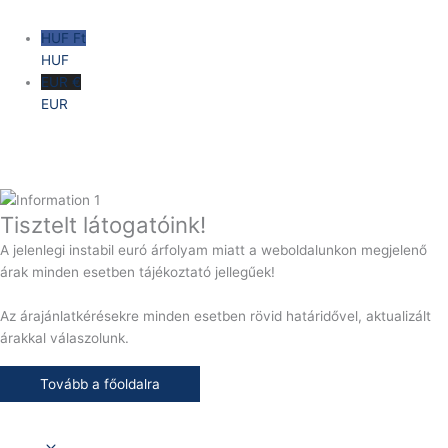
HUF Ft
HUF
EUR €
EUR
Tisztelt látogatóink!
A jelenlegi instabil euró árfolyam miatt a weboldalunkon megjelenő
árak minden esetben tájékoztató jellegűek!
Az árajánlatkérésekre minden esetben rövid határidővel, aktualizált
árakkal válaszolunk.
Tovább a főoldalra