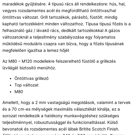
maradékok gyűjtésére. 4 típusú rács áll rendelkezésre: hús, hal,
vegyes rozsdamentes acél és megfordítható öntöttvas/hal
öntöttvas változat. Grill tartozékok, párásító, füstölt: mindig
kapható tartozékként minden változathoz. Típusa típusú főzés is a
felhasználó gáz / lávakő rács, dedikált tartozékokkal A gázos
változatoknál a teljesítmény szabályozása egy folyamatos
működésű moduláris csapra van bízva, hogy a főzés típusának
megfelelően igazítsa a lemez hőjét
Az M80 – M120 modellekre felszerelhető füstölő a grillezés
ízvilágát biztosító menühöz.
Öntöttvas grillező
Top változat
M80
Amellett, hogy a 2 mm vastagságú megoldások, valamint a tervek
és a 70 cm-es mélységek maximális választékát kínálja, ez a
sorozat rendelkezik a hatékony munkavégzéshez szükséges
teljesítménnyel, robusztussággal és funkcionalitással. Külső
bevonatok és rozsdamentes acél lábak Britite Scotch Finish.