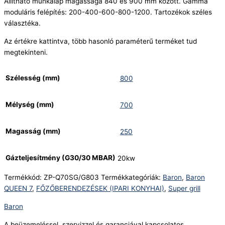
Állítható munkalap magassága 840 és 900 mm között. Gamma
moduláris felépítés: 200-400-600-800-1200. Tartozékok széles
választéka.
Az értékre kattintva, több hasonló paraméterű terméket tud
megtekinteni.
Szélesség (mm)
800
Mélység (mm)
700
Magasság (mm)
250
Gázteljesítmény (G30/30 MBAR)
20kw
Termékkód:
ZP-Q70SG/G803
Termékkategóriák:
Baron
,
Baron
QUEEN 7
,
FŐZŐBERENDEZÉSEK (IPARI KONYHAI)
,
Super grill
Baron
A beüzemeléssel, szervizzel és garanciával kapcsolatos