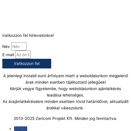
Telefonszám:
(+36) 70 386 6929
E-Mail:
info@gasztrokonyha.hu
Iratkozzon fel hírlevelünkre!
Név
E-mail
Iratkozzon fel
A jelenlegi instabil euró árfolyam miatt a weboldalunkon megjelenő
árak minden esetben tájékoztató jellegűek!
Kérjük vegye figyelembe, hogy weboldalunkon ajánlatkérés
leadása lehetséges.
Az árajánlatkérésekre minden esetben rövid határidővel, aktualizált
árakkal válaszolunk.
2013-2025 Zericom Projekt Kft. Minden jog fenntartva.
HUF Ft