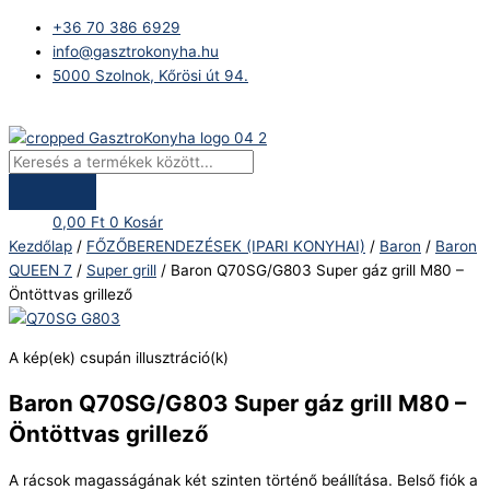
Skip
Products
Baron
+36 70 386 6929
to
search
Q70SG/G803
info@gasztrokonyha.hu
content
Super
5000 Szolnok, Kőrösi út 94.
gáz
grill
Bejelentkezés
M80
-
Öntöttvas
grillező
0,00
Ft
0
Kosár
mennyiség
Kezdőlap
/
FŐZŐBERENDEZÉSEK (IPARI KONYHAI)
/
Baron
/
Baron
QUEEN 7
/
Super grill
/ Baron Q70SG/G803 Super gáz grill M80 –
Öntöttvas grillező
A kép(ek) csupán illusztráció(k)
Baron Q70SG/G803 Super gáz grill M80 –
Öntöttvas grillező
A rácsok magasságának két szinten történő beállítása. Belső fiók a