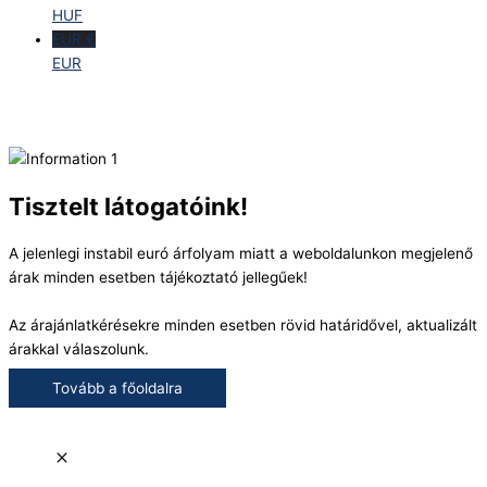
HUF
EUR €
EUR
Tisztelt látogatóink!
A jelenlegi instabil euró árfolyam miatt a weboldalunkon megjelenő
árak minden esetben tájékoztató jellegűek!
Az árajánlatkérésekre minden esetben rövid határidővel, aktualizált
árakkal válaszolunk.
Tovább a főoldalra