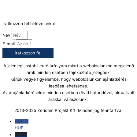
E-Mail:
info@gasztrokonyha.hu
Iratkozzon fel hírlevelünkre!
Név
E-mail
Iratkozzon fel
A jelenlegi instabil euró árfolyam miatt a weboldalunkon megjelenő
árak minden esetben tájékoztató jellegűek!
Kérjük vegye figyelembe, hogy weboldalunkon ajánlatkérés
leadása lehetséges.
Az árajánlatkérésekre minden esetben rövid határidővel, aktualizált
árakkal válaszolunk.
2013-2025 Zericom Projekt Kft. Minden jog fenntartva.
HUF Ft
HUF
EUR €