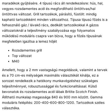
maradékok gyűjtésére. 4 típusú rács áll rendelkezésre: hús, hal,
vegyes rozsdamentes acél és megfordítható öntöttvas/hal
öntöttvas változat. Grill tartozékok, párásító, füstölt: mindig
kapható tartozékként minden változathoz. Típusa típusú főzés is a
felhasználó gáz / lávakő rács, dedikált tartozékokkal A gázos
változatoknál a teljesítmény szabályozása egy folyamatos
működésű moduláris csapra van bízva, hogy a főzés típusának
megfelelően igazítsa a lemez hőjét
Rozsdamentes grill
Top változat
M40
Amellett, hogy a 2 mm vastagságú megoldások, valamint a tervek
és a 70 cm-es mélységek maximális választékát kínálja, ez a
sorozat rendelkezik a hatékony munkavégzéshez szükséges
teljesítménnyel, robusztussággal és funkcionalitással. Külső
bevonatok és rozsdamentes acél lábak Britite Scotch Finish.
Állítható munkalap magassága 840 és 900 mm között. Gamma
moduláris felépítés: 200-400-600-800-1200. Tartozékok széles
választéka.