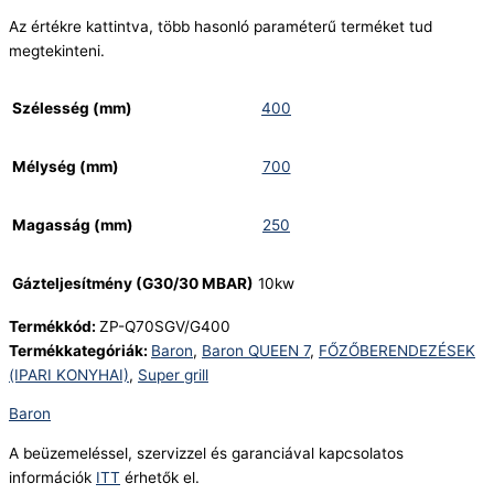
Az értékre kattintva, több hasonló paraméterű terméket tud
megtekinteni.
Szélesség (mm)
400
Mélység (mm)
700
Magasság (mm)
250
Gázteljesítmény (G30/30 MBAR)
10kw
Termékkód:
ZP-Q70SGV/G400
Termékkategóriák:
Baron
,
Baron QUEEN 7
,
FŐZŐBERENDEZÉSEK
(IPARI KONYHAI)
,
Super grill
Baron
A beüzemeléssel, szervizzel és garanciával kapcsolatos
információk
ITT
érhetők el.