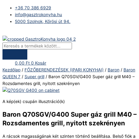
Skip
Products
Baron
+36 70 386 6929
to
search
Q70SGV/G400
info@gasztrokonyha.hu
content
Super
5000 Szolnok, Kőrösi út 94.
gáz
grill
Bejelentkezés
M40
-
Rozsdamentes
grill,
0,00
Ft
0
Kosár
nyitott
Kezdőlap
/
FŐZŐBERENDEZÉSEK (IPARI KONYHAI)
/
Baron
/
Baron
szekrényen
QUEEN 7
/
Super grill
/ Baron Q70SGV/G400 Super gáz grill M40 –
mennyiség
Rozsdamentes grill, nyitott szekrényen
A kép(ek) csupán illusztráció(k)
Baron Q70SGV/G400 Super gáz grill M40 –
Rozsdamentes grill, nyitott szekrényen
A rácsok magasságának két szinten történő beállítása. Belső fiók a