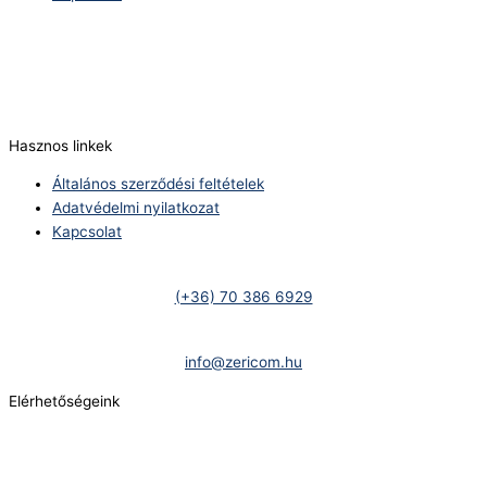
Telefonszám:
(+36) 70 386 6929
E-Mail:
info@zericom.hu
Hasznos linkek
Általános szerződési feltételek
Adatvédelmi nyilatkozat
Kapcsolat
Telefonszám:
(+36) 70 386 6929
E-Mail:
info@zericom.hu
Elérhetőségeink
Telefonszám:
(+36) 70 386 6929