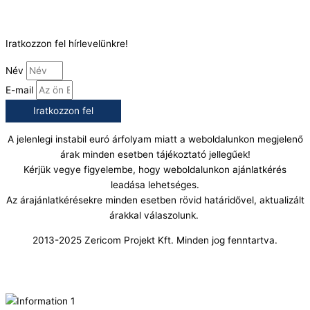
E-Mail:
info@gasztrokonyha.hu
Iratkozzon fel hírlevelünkre!
Név
E-mail
Iratkozzon fel
A jelenlegi instabil euró árfolyam miatt a weboldalunkon megjelenő
árak minden esetben tájékoztató jellegűek!
Kérjük vegye figyelembe, hogy weboldalunkon ajánlatkérés
leadása lehetséges.
Az árajánlatkérésekre minden esetben rövid határidővel, aktualizált
árakkal válaszolunk.
2013-2025 Zericom Projekt Kft. Minden jog fenntartva.