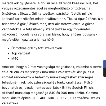
maradékok gyűjtésére. 4 típusú rács áll rendelkezésre: hús, hal,
vegyes rozsdamentes acél és megfordítható öntöttvas/hal
öntöttvas változat. Grill tartozékok, párásító, füstölt: mindig
kapható tartozékként minden változathoz. Típusa típusú főzés is a
felhasználó gáz / lávakő rács, dedikált tartozékokkal A gázos
változatoknál a teljesítmény szabályozása egy folyamatos
működésű moduláris csapra van bízva, hogy a főzés típusának
megfelelően igazítsa a lemez hőjét
Öntöttvas grill nyitott szekrényen
Top változat
M40
Amellett, hogy a 2 mm vastagságú megoldások, valamint a tervek
és a 70 cm-es mélységek maximális választékát kínálja, ez a
sorozat rendelkezik a hatékony munkavégzéshez szükséges
teljesítménnyel, robusztussággal és funkcionalitással. Külső
bevonatok és rozsdamentes acél lábak Britite Scotch Finish.
Állítható munkalap magassága 840 és 900 mm között. Gamma
moduláris felépítés: 200-400-600-800-1200. Tartozékok széles
választéka.