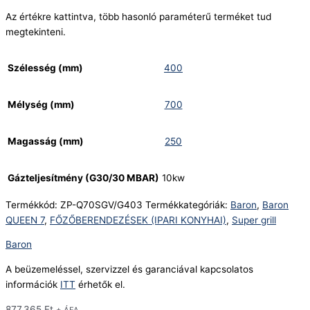
Az értékre kattintva, több hasonló paraméterű terméket tud
megtekinteni.
Szélesség (mm)
400
Mélység (mm)
700
Magasság (mm)
250
Gázteljesítmény (G30/30 MBAR)
10kw
Termékkód:
ZP-Q70SGV/G403
Termékkategóriák:
Baron
,
Baron
QUEEN 7
,
FŐZŐBERENDEZÉSEK (IPARI KONYHAI)
,
Super grill
Baron
A beüzemeléssel, szervizzel és garanciával kapcsolatos
információk
ITT
érhetők el.
877.365
Ft
+ ÁFA