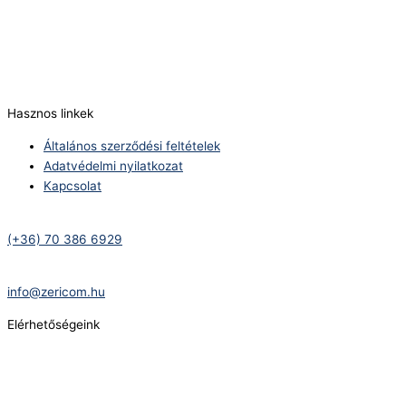
Telefonszám:
(+36) 70 386 6929
E-Mail:
info@zericom.hu
Hasznos linkek
Általános szerződési feltételek
Adatvédelmi nyilatkozat
Kapcsolat
Telefonszám:
(+36) 70 386 6929
E-Mail:
info@zericom.hu
Elérhetőségeink
Telefonszám:
(+36) 70 386 6929