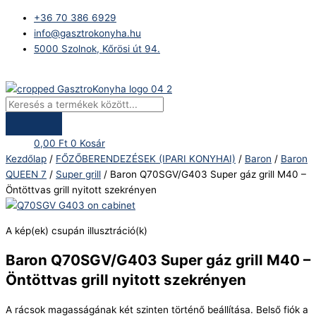
Skip
Products
Baron
+36 70 386 6929
to
search
Q70SGV/G403
info@gasztrokonyha.hu
content
Super
5000 Szolnok, Kőrösi út 94.
gáz
grill
Bejelentkezés
M40
-
Öntöttvas
grill
0,00
Ft
0
Kosár
nyitott
Kezdőlap
/
FŐZŐBERENDEZÉSEK (IPARI KONYHAI)
/
Baron
/
Baron
szekrényen
QUEEN 7
/
Super grill
/ Baron Q70SGV/G403 Super gáz grill M40 –
mennyiség
Öntöttvas grill nyitott szekrényen
A kép(ek) csupán illusztráció(k)
Baron Q70SGV/G403 Super gáz grill M40 –
Öntöttvas grill nyitott szekrényen
A rácsok magasságának két szinten történő beállítása. Belső fiók a