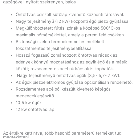
gázégővel, nyitott szekrényen, balos
Öntöttvas csiszolt sütőlap kivehető központi tárcsával.
Nagy teljesítményű (12 kW) központi égő piezo gyújtással.
Megkülönböztetett fűtési zónák a középső 500°C-os
maximális hőmérséklettel, amely a perem felé csökken.
Biztonsági szelep termoelemmel és mellékelt
fokozatmentes teljesítménybeállítással.
Hosszú fogazású zománcozott öntöttvas rácsok az
edények könnyű mozgatásához az egyik égő és a másik
között; rozsdamentes acél rúdrácsok is kaphatók.
Nagy teljesítményű öntöttvas égők (3,5- 5,7- 7 kW).
Az égők piezoelektromos gyújtása opcionálisan rendelhető.
Rozsdamentes acélból készült kivehető kétégős
medencekiegészítő.
10,5 kw égők
12 kw öntöttvas lap
Az értékre kattintva, több hasonló paraméterű terméket tud
megtekinteni.