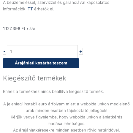
A beüzemeléssel, szervizzel és garanciával kapcsolatos
információk
ITT
érhetők el.
1.127.398
Ft
+ ÁFA
Baron
-
+
Q70TPV/G1203SX
gázüzemű
Árajánlati kosárba teszem
öntöttvas
tűzhely,
Kiegészítő termékek
2
gázégővel,
Ehhez a termékhez nincs beállítva kiegészítő termék.
nyitott
szekrényen,
A jelenlegi instabil euró árfolyam miatt a weboldalunkon megjelenő
balos
árak minden esetben tájékoztató jellegűek!
mennyiség
Kérjük vegye figyelembe, hogy weboldalunkon ajánlatkérés
leadása lehetséges.
Az árajánlatkérésekre minden esetben rövid határidővel,