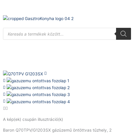
Skip
to
content
Products
search
A kép(ek) csupán illusztráció(k)
Baron Q70TPV/G1203SX gázüzemű öntöttvas tűzhely, 2