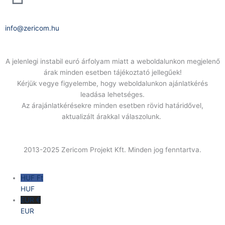
E-Mail:
info@zericom.hu
A jelenlegi instabil euró árfolyam miatt a weboldalunkon megjelenő
árak minden esetben tájékoztató jellegűek!
Kérjük vegye figyelembe, hogy weboldalunkon ajánlatkérés
leadása lehetséges.
Az árajánlatkérésekre minden esetben rövid határidővel,
aktualizált árakkal válaszolunk.
2013-2025 Zericom Projekt Kft. Minden jog fenntartva.
HUF Ft
HUF
EUR €
EUR