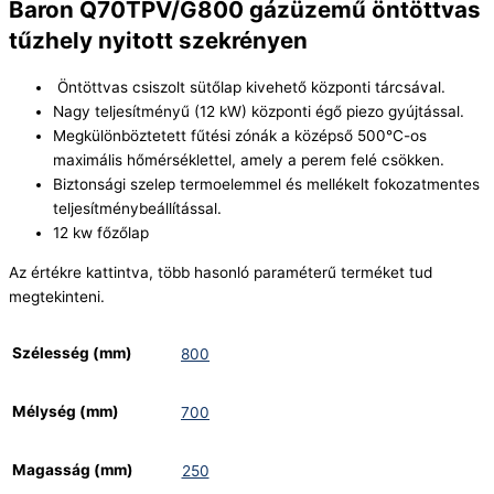
Baron Q70TPV/G800 gázüzemű öntöttvas
tűzhely nyitott szekrényen
Öntöttvas csiszolt sütőlap kivehető központi tárcsával.
Nagy teljesítményű (12 kW) központi égő piezo gyújtással.
Megkülönböztetett fűtési zónák a középső 500°C-os
maximális hőmérséklettel, amely a perem felé csökken.
Biztonsági szelep termoelemmel és mellékelt fokozatmentes
teljesítménybeállítással.
12 kw főzőlap
Az értékre kattintva, több hasonló paraméterű terméket tud
megtekinteni.
Szélesség (mm)
800
Mélység (mm)
700
Magasság (mm)
250