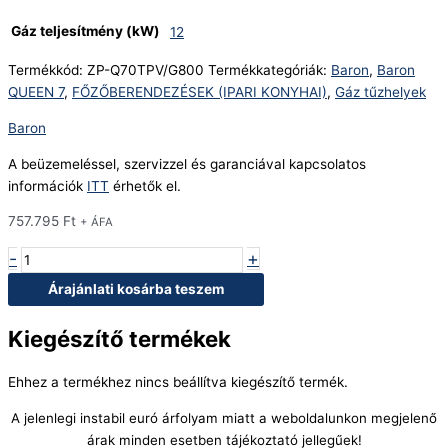
Gáz teljesítmény (kW)
12
Termékkód:
ZP-Q70TPV/G800
Termékkategóriák:
Baron
,
Baron
QUEEN 7
,
FŐZŐBERENDEZÉSEK (IPARI KONYHAI)
,
Gáz tűzhelyek
Baron
A beüzemeléssel, szervizzel és garanciával kapcsolatos
információk
ITT
érhetők el.
757.795
Ft
+ ÁFA
-
+
Árajánlati kosárba teszem
Kiegészítő termékek
Ehhez a termékhez nincs beállítva kiegészítő termék.
A jelenlegi instabil euró árfolyam miatt a weboldalunkon megjelenő
árak minden esetben tájékoztató jellegűek!