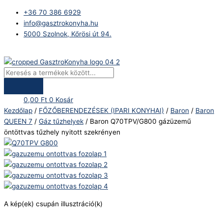
Skip
Products
Baron
+36 70 386 6929
to
search
Q70TPV/G800
info@gasztrokonyha.hu
content
gázüzemű
5000 Szolnok, Kőrösi út 94.
öntöttvas
tűzhely
Bejelentkezés
nyitott
szekrényen
mennyiség
0,00
Ft
0
Kosár
Kezdőlap
/
FŐZŐBERENDEZÉSEK (IPARI KONYHAI)
/
Baron
/
Baron
QUEEN 7
/
Gáz tűzhelyek
/ Baron Q70TPV/G800 gázüzemű
öntöttvas tűzhely nyitott szekrényen
A kép(ek) csupán illusztráció(k)