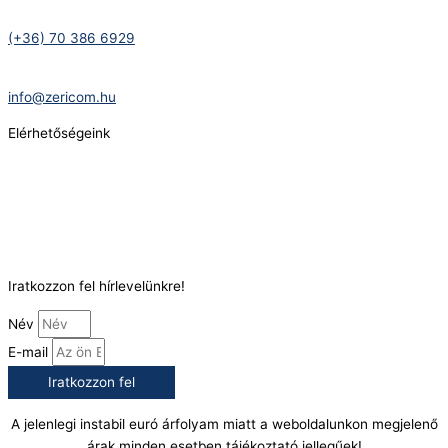
Telefonszám:
(+36) 70 386 6929
E-Mail:
info@zericom.hu
Elérhetőségeink
Telefonszám:
(+36) 70 386 6929
E-Mail:
info@gasztrokonyha.hu
Iratkozzon fel hírlevelünkre!
Név
E-mail
Iratkozzon fel
A jelenlegi instabil euró árfolyam miatt a weboldalunkon megjelenő
árak minden esetben tájékoztató jellegűek!