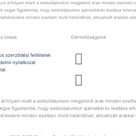
főzőlap,
l euró árfolyam miatt a weboldalunkon megjelenő árak minden esetben tá
nyitott
ük vegye figyelembe, hogy weboldalunkon ajánlatkérés leadása lehets
szekrényen
latkérésekre minden esetben rövid határidővel, aktualizált árakkal vá
mennyiség
s linkek
Elérhetőségeink
Telefonszám:
os szerződési feltételek
delmi nyilatkozat
(+36) 70 386 6929
lat
E-Mail:
info@gasztrokonyha
ró árfolyam miatt a weboldalunkon megjelenő árak minden esetbe
vegye figyelembe, hogy weboldalunkon ajánlatkérés leadása leh
kérésekre minden esetben rövid határidővel, aktualizált árakkal