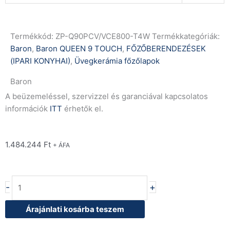
Termékkód:
ZP-Q90PCV/VCE800-T4W
Termékkategóriák:
Baron
,
Baron QUEEN 9 TOUCH
,
FŐZŐBERENDEZÉSEK
(IPARI KONYHAI)
,
Üvegkerámia főzőlapok
Baron
A beüzemeléssel, szervizzel és garanciával kapcsolatos
információk
ITT
érhetők el.
1.484.244
Ft
+ ÁFA
Baron
-
+
Q90PCV/VCE800-
T4W
Árajánlati kosárba teszem
üvegkerámia