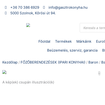
Skip
+36 70 386 6929
info@gasztrokonyha.hu
to
5000 Szolnok, Kőrösi út 94.
content
Products
search
Főoldal
Termékek
Márkáink
Euro
Beüzemelés, szerviz, garancia
B
Kezdőlap
/
FŐZŐBERENDEZÉSEK (IPARI KONYHAI)
/
Baron
/
B
A kép(ek) csupán illusztráció(k)