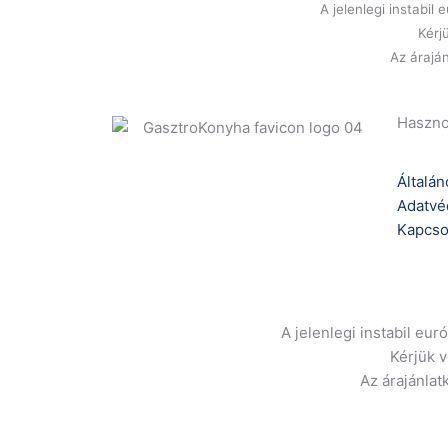
A jelenlegi instabi
Kérj
Az áraján
Haszno
Általán
Adatvé
Kapcso
A jelenlegi instabil eu
Kérjük 
Az árajánlat