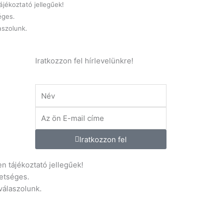
jékoztató jellegűek!
éges.
laszolunk.
Iratkozzon fel hírlevelünkre!
Név
E-
mail
.hu
Iratkozzon fel
n tájékoztató jellegűek!
etséges.
 válaszolunk.