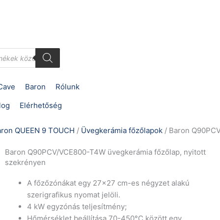
Cave
Baron
Rólunk
log
Elérhetőség
aron QUEEN 9 TOUCH
/
Üvegkerámia főzőlapok
/ Baron Q90PCV
Baron Q90PCV/VCE800-T4W üvegkerámia főzőlap, nyitott
szekrényen
A főzőzónákat egy 27×27 cm-es négyzet alakú
szerigrafikus nyomat jelöli.
4 kW egyzónás teljesítmény;
Hőmérséklet beállítása 70-450°C között egy