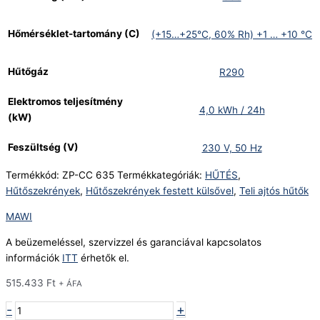
Hőmérséklet-tartomány (C)
(+15…+25°C, 60% Rh) +1 … +10 °C
Hűtőgáz
R290
Elektromos teljesítmény
4,0 kWh / 24h
(kW)
Feszültség (V)
230 V, 50 Hz
Termékkód:
ZP-CC 635
Termékkategóriák:
HŰTÉS
,
Hűtőszekrények
,
Hűtőszekrények festett külsővel
,
Teli ajtós hűtők
MAWI
A beüzemeléssel, szervizzel és garanciával kapcsolatos
információk
ITT
érhetők el.
515.433
Ft
+ ÁFA
-
+