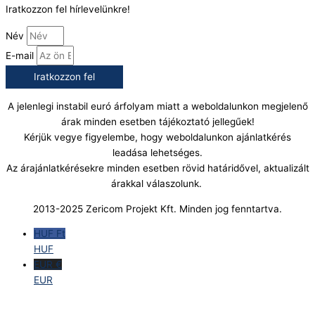
Iratkozzon fel hírlevelünkre!
Név
E-mail
Iratkozzon fel
A jelenlegi instabil euró árfolyam miatt a weboldalunkon megjelenő
árak minden esetben tájékoztató jellegűek!
Kérjük vegye figyelembe, hogy weboldalunkon ajánlatkérés
leadása lehetséges.
Az árajánlatkérésekre minden esetben rövid határidővel, aktualizált
árakkal válaszolunk.
2013-2025 Zericom Projekt Kft. Minden jog fenntartva.
HUF Ft
HUF
EUR €
EUR