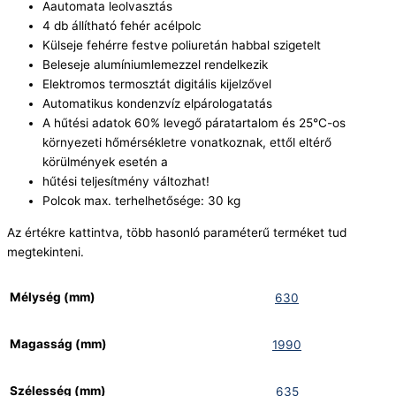
Aautomata leolvasztás
4 db állítható fehér acélpolc
Külseje fehérre festve poliuretán habbal szigetelt
Beleseje alumíniumlemezzel rendelkezik
Elektromos termosztát digitális kijelzővel
Automatikus kondenzvíz elpárologatatás
A hűtési adatok 60% levegő páratartalom és 25°C-os
környezeti hőmérsékletre vonatkoznak, ettől eltérő
körülmények esetén a
hűtési teljesítmény változhat!
Polcok max. terhelhetősége: 30 kg
Az értékre kattintva, több hasonló paraméterű terméket tud
megtekinteni.
Mélység (mm)
630
Magasság (mm)
1990
Szélesség (mm)
635