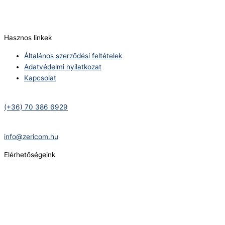
E-Mail:
info@zericom.hu
Hasznos linkek
Általános szerződési feltételek
Adatvédelmi nyilatkozat
Kapcsolat
Telefonszám:
(+36) 70 386 6929
E-Mail:
info@zericom.hu
Elérhetőségeink
Telefonszám:
(+36) 70 386 6929
E-Mail:
info@gasztrokonyha.hu