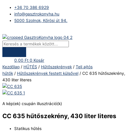
Skip
Products
CC
+36 70 386 6929
to
search
635
info@gasztrokonyha.hu
content
hűtőszekrény,
5000 Szolnok, Kőrösi út 94.
430
liter
Bejelentkezés
literes
mennyiség
0,00
Ft
0
Kosár
Kezdőlap
/
HŰTÉS
/
Hűtőszekrények
/
Teli ajtós
hűtők
/
Hűtőszekrények festett külsővel
/ CC 635 hűtőszekrény,
430 liter literes
A kép(ek) csupán illusztráció(k)
CC 635 hűtőszekrény, 430 liter literes
Statikus hűtés