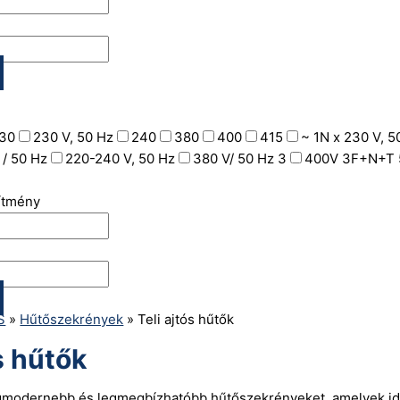
30
230 V, 50 Hz
240
380
400
415
~ 1N x 230 V, 5
 / 50 Hz
220-240 V, 50 Hz
380 V/ 50 Hz 3
400V 3F+N+T 
sítmény
S
»
Hűtőszekrények
»
Teli ajtós hűtők
s hűtők
legmodernebb és legmegbízhatóbb hűtőszekrényeket, amelyek ideá