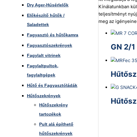
Dry Ager-Húsérlelők
Kínálatunkban kül
teljesítményt nyúj
Előkészítő hűtők /
meg az igényeine
Saladettek
Fagyasztó és hűtőkamra
GN 2/1
Fagyasztószekrények
Fagylalt vitrinek
Fagylaltpultok,
Hűtősz
fagylaltgépek
Hűtő és Fagyasztóládák
Hűtőszekrények
Hűtősz
Hűtőszekrény
tartozékok
Pult alá építhető
hűtőszekrények