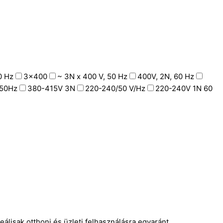
0 Hz
3x400
~ 3N x 400 V, 50 Hz
400V, 2N, 60 Hz
50Hz
380-415V 3N
220-240/50 V/Hz
220-240V 1N 60
lisak otthoni és üzleti felhasználásra egyaránt.