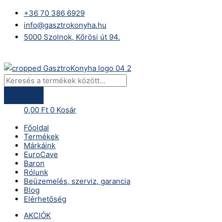
Skip
Products
+36 70 386 6929
to
search
info@gasztrokonyha.hu
content
5000 Szolnok, Kőrösi út 94.
Bejelentkezés
0,00
Ft
0
Kosár
Főoldal
Termékek
Márkáink
EuroCave
Baron
Rólunk
Beüzemelés, szerviz, garancia
Blog
Elérhetőség
AKCIÓK