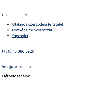
info@zericom.hu
Hasznos linkek
Általános szerződési feltételek
Adatvédelmi nyilatkozat
Kapcsolat
Telefonszám:
(+36) 70 386 6929
E-Mail:
info@zericom.hu
Elérhetőségeink
Telefonszám:
(+36) 70 386 6929
E-Mail:
info@gasztrokonyha.hu