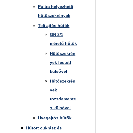
Pultra helyezhető
hűtőszekrények
Teli ajtós hűtők
GN 2/1
méretű hűtők
Hűtőszekrén
yek festett
külsővel
Hűtőszekrén
yek
rozsdamente
s külsővel
Üvegajtós hűtők
Hűtött cukrász és