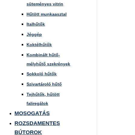
süteményes vitrin
Hűtött munkaasztal
Italhűtők
Jéggép
Koktélhűtők
Kombinált hűtő-
mélyhűtő szekrények
Sokkoló hűtők
Szivartároló hűtő
Tejhűtők, hűtött
faliregálok
MOSOGATÁS
ROZSDAMENTES
BÚTOROK