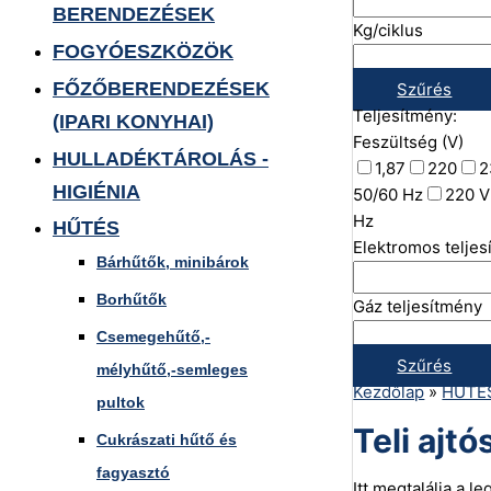
BERENDEZÉSEK
Kg/ciklus
FOGYÓESZKÖZÖK
FŐZŐBERENDEZÉSEK
Szűrés
Teljesítmény:
(IPARI KONYHAI)
Feszültség (V)
HULLADÉKTÁROLÁS -
1,87
220
2
HIGIÉNIA
50/60 Hz
220 V
Hz
HŰTÉS
Elektromos telje
Bárhűtők, minibárok
Borhűtők
Gáz teljesítmény
Csemegehűtő,-
Szűrés
mélyhűtő,-semleges
Kezdőlap
»
HŰTÉ
pultok
Teli ajtó
Cukrászati hűtő és
fagyasztó
Itt megtalálja a 