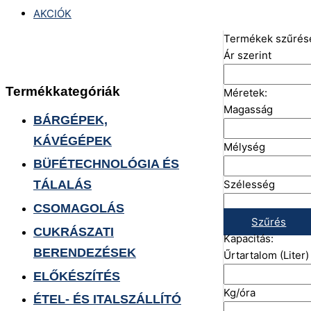
AKCIÓK
Termékek szűrés
Ár szerint
Termékkategóriák
Méretek:
Magasság
BÁRGÉPEK,
KÁVÉGÉPEK
Mélység
BÜFÉTECHNOLÓGIA ÉS
Szélesség
TÁLALÁS
CSOMAGOLÁS
Szűrés
CUKRÁSZATI
Kapacitás:
BERENDEZÉSEK
Űrtartalom (Liter)
ELŐKÉSZÍTÉS
Kg/óra
ÉTEL- ÉS ITALSZÁLLÍTÓ