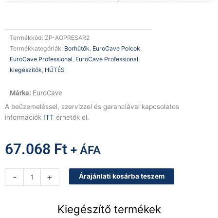
Termékkód:
ZP-AOPRESAR2
Termékkategóriák:
Borhűtők
,
EuroCave Polcok
,
EuroCave Professional
,
EuroCave Professional
kiegészítők
,
HŰTÉS
EuroCave
A beüzemeléssel, szervizzel és garanciával kapcsolatos
információk
ITT
érhetők el.
67.068
Ft
+ ÁFA
EuroCave
-
+
Árajánlati kosárba teszem
bemutató
opció
-
Kiegészítő termékek
csak