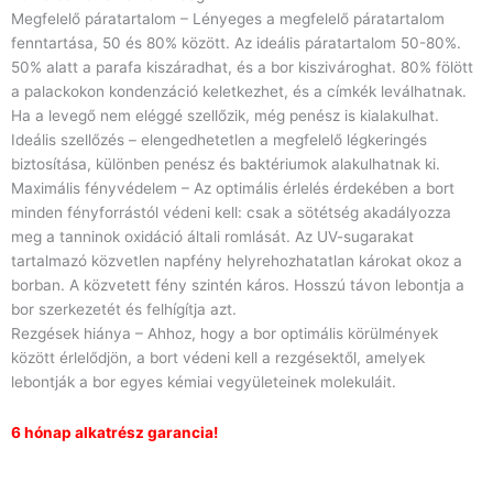
Megfelelő páratartalom – Lényeges a megfelelő páratartalom
fenntartása, 50 és 80% között. Az ideális páratartalom 50-80%.
50% alatt a parafa kiszáradhat, és a bor kiszivároghat. 80% fölött
a palackokon kondenzáció keletkezhet, és a címkék leválhatnak.
Ha a levegő nem eléggé szellőzik, még penész is kialakulhat.
Ideális szellőzés – elengedhetetlen a megfelelő légkeringés
biztosítása, különben penész és baktériumok alakulhatnak ki.
Maximális fényvédelem – Az optimális érlelés érdekében a bort
minden fényforrástól védeni kell: csak a sötétség akadályozza
meg a tanninok oxidáció általi romlását. Az UV-sugarakat
tartalmazó közvetlen napfény helyrehozhatatlan károkat okoz a
borban. A közvetett fény szintén káros. Hosszú távon lebontja a
bor szerkezetét és felhígítja azt.
Rezgések hiánya – Ahhoz, hogy a bor optimális körülmények
között érlelődjön, a bort védeni kell a rezgésektől, amelyek
lebontják a bor egyes kémiai vegyületeinek molekuláit.
6 hónap alkatrész garancia!