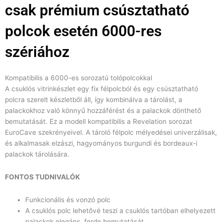
csak prémium csúsztatható
polcok esetén 6000-res
szériához
Kompatibilis a 6000-es sorozatú tolópolcokkal
A csuklós vitrinkészlet egy fix félpolcból és egy csúsztatható
polcra szerelt készletből áll, így kombinálva a tárolást, a
palackokhoz való könnyű hozzáférést és a palackok dönthető
bemutatását. Ez a modell kompatibilis a Revelation sorozat
EuroCave szekrényeivel. A tároló félpolc mélyedései univerzálisak,
és alkalmasak elzászi, hagyományos burgundi és bordeaux-i
palackok tárolására.
FONTOS TUDNIVALÓK
Funkcionális és vonzó polc
A csuklós polc lehetővé teszi a csuklós tartóban elhelyezett
palackok elegáns, ferde bemutatását.