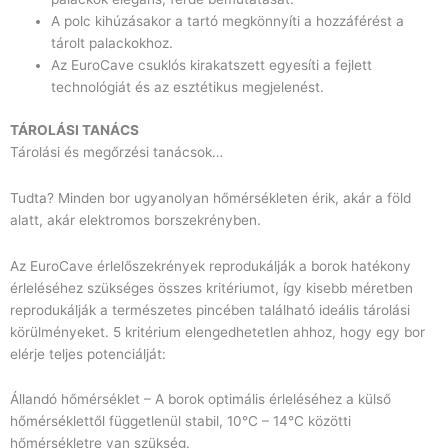
A polc kihúzásakor a tartó megkönnyíti a hozzáférést a
tárolt palackokhoz.
Az EuroCave csuklós kirakatszett egyesíti a fejlett
technológiát és az esztétikus megjelenést.
TÁROLÁSI TANÁCS
Tárolási és megőrzési tanácsok…
Tudta? Minden bor ugyanolyan hőmérsékleten érik, akár a föld
alatt, akár elektromos borszekrényben.
Az EuroCave érlelőszekrények reprodukálják a borok hatékony
érleléséhez szükséges összes kritériumot, így kisebb méretben
reprodukálják a természetes pincében található ideális tárolási
körülményeket. 5 kritérium elengedhetetlen ahhoz, hogy egy bor
elérje teljes potenciálját:
Állandó hőmérséklet – A borok optimális érleléséhez a külső
hőmérséklettől függetlenül stabil, 10°C – 14°C közötti
hőmérsékletre van szükség.