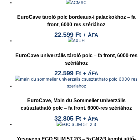
EuroCave tároló polc bordeaux-i palackokhoz – fa
front, 6000-res szériához
22.599
Ft
+ ÁFA
EuroCave univerzális tároló polc – fa front, 6000-res
szériához
22.599
Ft
+ ÁFA
EuroCave, Main du Sommelier univerzális
csúsztatható polc – fa front, 6000-res szériához
32.805
Ft
+ ÁFA
Yesovens EGO SLIM 5T 2/3 – 5xGN2/3 kombi sütő-