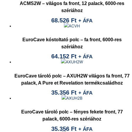
ACMS2W – világos fa front, 12 palack, 6000-res
szériához
68.526
Ft
+ ÁFA
EuroCave kóstoltató polc – fa front, 6000-res
szériához
64.152
Ft
+ ÁFA
EuroCave tároló polc – AXUH2W világos fa front, 77
palack, A Pure et Revelation termékcsaládhoz
35.356
Ft
+ ÁFA
EuroCave tároló polc – fényes fekete front, 77
palack, 6000-res szériához
35.356
Ft
+ ÁFA