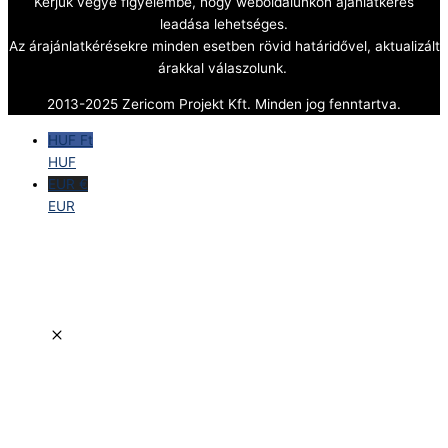
Kérjük vegye figyelembe, hogy weboldalunkon ajánlatkérés
leadása lehetséges.
Az árajánlatkérésekre minden esetben rövid határidővel, aktualizált
árakkal válaszolunk.
2013-2025 Zericom Projekt Kft. Minden jog fenntartva.
HUF Ft
HUF
EUR €
EUR