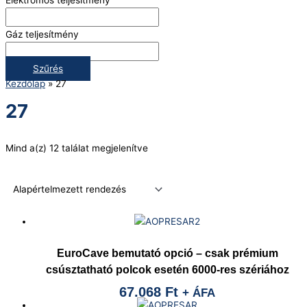
Gáz teljesítmény
Szűrés
Kezdőlap
»
27
27
Mind a(z) 12 találat megjelenítve
EuroCave bemutató opció – csak prémium
csúsztatható polcok esetén 6000-res szériához
67.068
Ft
+ ÁFA