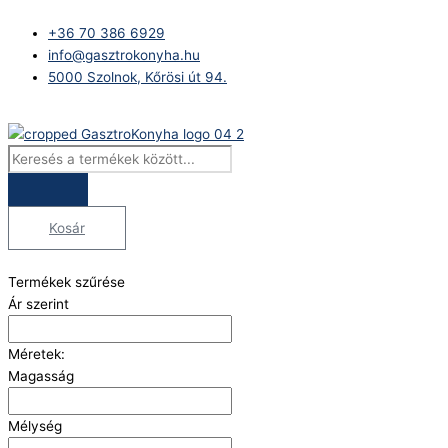
Skip
Products
to
search
+36 70 386 6929
content
info@gasztrokonyha.hu
5000 Szolnok, Kőrösi út 94.
Bejelentkezés
Kosár
Termékek szűrése
Ár szerint
Méretek:
Magasság
Mélység