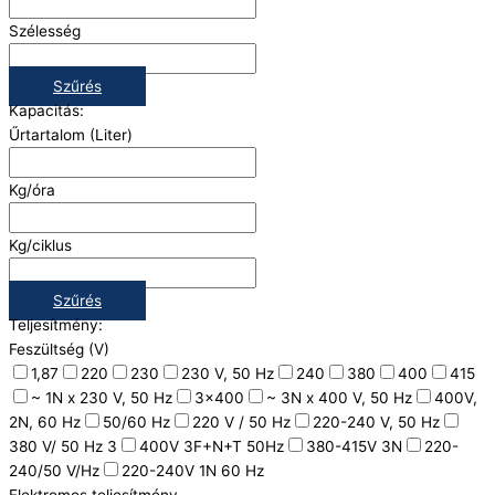
Szélesség
Szűrés
Kapacitás:
Űrtartalom (Liter)
Kg/óra
Kg/ciklus
Szűrés
Teljesítmény:
Feszültség (V)
1,87
220
230
230 V, 50 Hz
240
380
400
415
~ 1N x 230 V, 50 Hz
3x400
~ 3N x 400 V, 50 Hz
400V,
2N, 60 Hz
50/60 Hz
220 V / 50 Hz
220-240 V, 50 Hz
380 V/ 50 Hz 3
400V 3F+N+T 50Hz
380-415V 3N
220-
240/50 V/Hz
220-240V 1N 60 Hz
Elektromos teljesítmény