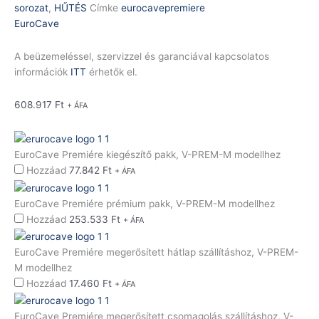
sorozat
,
HŰTÉS
Címke
eurocavepremiere
EuroCave
A beüzemeléssel, szervizzel és garanciával kapcsolatos
információk
ITT
érhetők el.
608.917
Ft
+ ÁFA
EuroCave Premiére kiegészítő pakk, V-PREM-M modellhez
Hozzáad
77.842
Ft
+ ÁFA
EuroCave Premiére prémium pakk, V-PREM-M modellhez
Hozzáad
253.533
Ft
+ ÁFA
EuroCave Premiére megerősített hátlap szállításhoz, V-PREM-
M modellhez
Hozzáad
17.460
Ft
+ ÁFA
EuroCave Premiére megerősített csomagolás szállításhoz, V-