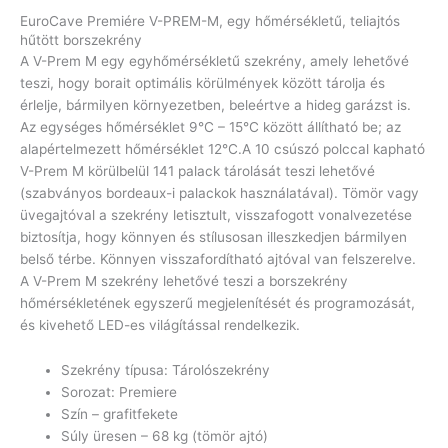
EuroCave Premiére V-PREM-M, egy hőmérsékletű, teliajtós
hűtött borszekrény
A V-Prem M egy egyhőmérsékletű szekrény, amely lehetővé
teszi, hogy borait optimális körülmények között tárolja és
érlelje, bármilyen környezetben, beleértve a hideg garázst is.
Az egységes hőmérséklet 9°C – 15°C között állítható be; az
alapértelmezett hőmérséklet 12°C.A 10 csúszó polccal kapható
V-Prem M körülbelül 141 palack tárolását teszi lehetővé
(szabványos bordeaux-i palackok használatával). Tömör vagy
üvegajtóval a szekrény letisztult, visszafogott vonalvezetése
biztosítja, hogy könnyen és stílusosan illeszkedjen bármilyen
belső térbe. Könnyen visszafordítható ajtóval van felszerelve.
A V-Prem M szekrény lehetővé teszi a borszekrény
hőmérsékletének egyszerű megjelenítését és programozását,
és kivehető LED-es világítással rendelkezik.
Szekrény típusa: Tárolószekrény
Sorozat: Premiere
Szín – grafitfekete
Súly üresen – 68 kg (tömör ajtó)