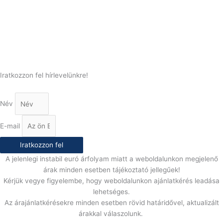
Telefonszám:
(+36) 70 386 6929
E-Mail:
info@gasztrokonyha.hu
Iratkozzon fel hírlevelünkre!
Név
E-mail
Iratkozzon fel
A jelenlegi instabil euró árfolyam miatt a weboldalunkon megjelenő
árak minden esetben tájékoztató jellegűek!
Kérjük vegye figyelembe, hogy weboldalunkon ajánlatkérés leadása
lehetséges.
Az árajánlatkérésekre minden esetben rövid határidővel, aktualizált
árakkal válaszolunk.