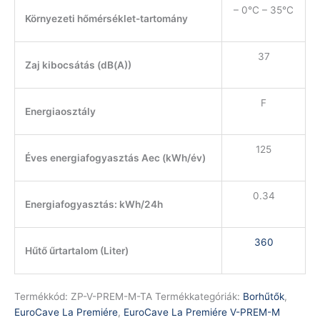
– 0°C – 35°C
Környezeti hőmérséklet-tartomány
37
Zaj kibocsátás (dB(A))
F
Energiaosztály
125
Éves energiafogyasztás Aec (kWh/év)
0.34
Energiafogyasztás: kWh/24h
360
Hűtő űrtartalom (Liter)
Termékkód:
ZP-V-PREM-M-TA
Termékkategóriák:
Borhűtők
,
EuroCave La Premiére
,
EuroCave La Premiére V-PREM-M