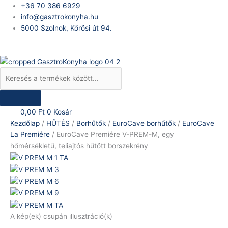
Skip
Products
EuroCave
+36 70 386 6929
to
search
Premiére
info@gasztrokonyha.hu
content
V-
5000 Szolnok, Kőrösi út 94.
PREM-
Bejelentkezés
M,
egy
hőmérsékletű,
teliajtós
hűtött
borszekrény
0,00
Ft
0
Kosár
mennyiség
Kezdőlap
/
HŰTÉS
/
Borhűtők
/
EuroCave borhűtők
/
EuroCave
La Premiére
/ EuroCave Premiére V-PREM-M, egy
hőmérsékletű, teliajtós hűtött borszekrény
A kép(ek) csupán illusztráció(k)