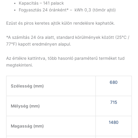
Kapacitás – 141 palack
Fogyasztás 24 óránként* – kWh 0,3 (tömör ajtó)
Ezüst és piros keretes ajtók külön rendelésre kaphatók.
*A számítás 24 óra alatt, standard körülmények között (25°C /
77°F) kapott eredményen alapul.
Az értékre kattintva, több hasonló paraméterű terméket tud
megtekinteni.
680
Szélesség (mm)
715
Mélység (mm)
1480
Magasság (mm)