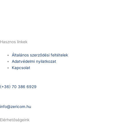
Telefonszám:
(+36) 70 386 6929
E-Mail:
info@zericom.hu
Hasznos linkek
Általános szerződési feltételek
Adatvédelmi nyilatkozat
Kapcsolat
Telefonszám:
(+36) 70 386 6929
E-Mail:
info@zericom.hu
Elérhetőségeink