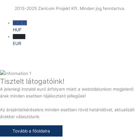
2013-2025 Zericom Projekt Kft. Minden jog fenntartva.
HUF Ft
HUF
EUR €
EUR
Tisztelt látogatóink!
A jelenlegi instabil euró árfolyam miatt a weboldalunkon megjelenő
árak minden esetben tájékoztató jellegűek!
Az árajánlatkérésekre minden esetben rövid határidővel, aktualizált
árakkal válaszolunk.
Tovább a főoldalra