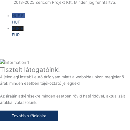
2013-2025 Zericom Projekt Kft. Minden jog fenntartva.
HUF Ft
HUF
EUR €
EUR
Tisztelt látogatóink!
A jelenlegi instabil euró árfolyam miatt a weboldalunkon megjelenő
árak minden esetben tájékoztató jellegűek!
Az árajánlatkérésekre minden esetben rövid határidővel, aktualizált
árakkal válaszolunk.
Tovább a főoldalra