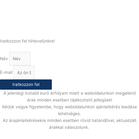
(+36) 70 386 6929
E-Mail:
info@gasztrokonyha.hu
Iratkozzon fel hírlevelünkre!
Név
E-mail
Iratkozzon fel
A jelenlegi instabil euró árfolyam miatt a weboldalunkon megjelenő
árak minden esetben tájékoztató jellegűek!
Kérjük vegye figyelembe, hogy weboldalunkon ajánlatkérés leadása
lehetséges.
Az árajánlatkérésekre minden esetben rövid határidővel, aktualizált
árakkal válaszolunk.