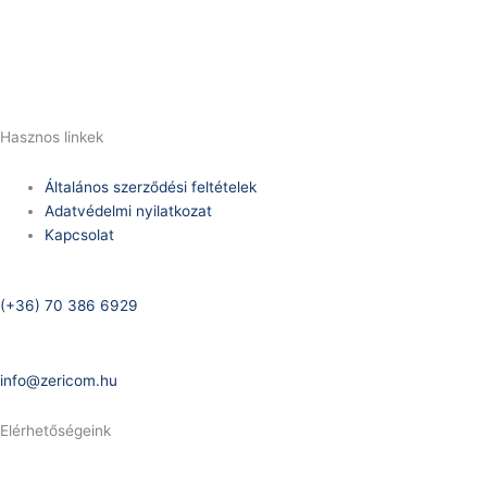
(+36) 70 386 6929
E-Mail:
info@zericom.hu
Hasznos linkek
Általános szerződési feltételek
Adatvédelmi nyilatkozat
Kapcsolat
Telefonszám:
(+36) 70 386 6929
E-Mail:
info@zericom.hu
Elérhetőségeink
Telefonszám: