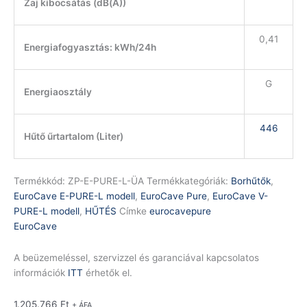
Zaj kibocsátás (dB(A))
0,41
Energiafogyasztás: kWh/24h
G
Energiaosztály
446
Hűtő űrtartalom (Liter)
Termékkód:
ZP-E-PURE-L-ÜA
Termékkategóriák:
Borhűtők
,
EuroCave E-PURE-L modell
,
EuroCave Pure
,
EuroCave V-
PURE-L modell
,
HŰTÉS
Címke
eurocavepure
EuroCave
A beüzemeléssel, szervizzel és garanciával kapcsolatos
információk
ITT
érhetők el.
1.205.766
Ft
+ ÁFA