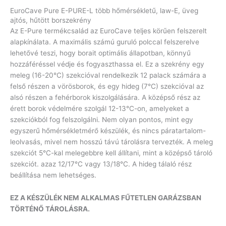
EuroCave Pure E-PURE-L több hőmérsékletű, law-E, üveg
ajtós, hűtött borszekrény
Az E-Pure termékcsalád az EuroCave teljes körűen felszerelt
alapkínálata. A maximális számú guruló polccal felszerelve
lehetővé teszi, hogy borait optimális állapotban, könnyű
hozzáféréssel védje és fogyaszthassa el. Ez a szekrény egy
meleg (16-20°C) szekcióval rendelkezik 12 palack számára a
felső részen a vörösborok, és egy hideg (7°C) szekcióval az
alsó részen a fehérborok kiszolgálására. A középső rész az
érett borok védelmére szolgál 12-13°C-on, amelyeket a
szekciókból fog felszolgálni. Nem olyan pontos, mint egy
egyszerű hőmérsékletmérő készülék, és nincs páratartalom-
leolvasás, mivel nem hosszú távú tárolásra tervezték. A meleg
szekciót 5°C-kal melegebbre kell állítani, mint a középső tároló
szekciót. azaz 12/17°C vagy 13/18°C. A hideg tálaló rész
beállítása nem lehetséges.
EZ A KÉSZÜLÉK NEM ALKALMAS FŰTETLEN GARÁZSBAN
TÖRTÉNŐ TÁROLÁSRA.