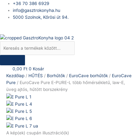
Skip
Products
EuroCave
+36 70 386 6929
to
search
Pure
info@gasztrokonyha.hu
content
E-
5000 Szolnok, Kőrösi út 94.
PURE-
Bejelentkezés
L
több
hőmérsékletű,
law-
E,
üveg
0,00
Ft
0
Kosár
ajtós,
Kezdőlap
/
HŰTÉS
/
Borhűtők
/
EuroCave borhűtők
/
EuroCave
hűtött
Pure
/ EuroCave Pure E-PURE-L több hőmérsékletű, law-E,
borszekrény
üveg ajtós, hűtött borszekrény
mennyiség
A kép(ek) csupán illusztráció(k)