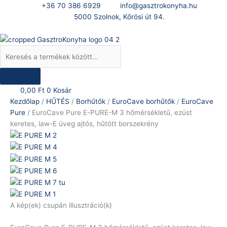
Skip
Products
EuroCave
+36 70 386 6929
info@gasztrokonyha.hu
to
search
Pure
5000 Szolnok, Kőrösi út 94.
content
E-
Bejelentkezés
PURE-
M
3
hőmérsékletű,
ezüst
0,00
Ft
0
Kosár
keretes,
Kezdőlap
/
HŰTÉS
/
Borhűtők
/
EuroCave borhűtők
/
EuroCave
law-
Pure
/ EuroCave Pure E-PURE-M 3 hőmérsékletű, ezüst
E
keretes, law-E üveg ajtós, hűtött borszekrény
üveg
ajtós,
hűtött
borszekrény
mennyiség
A kép(ek) csupán illusztráció(k)