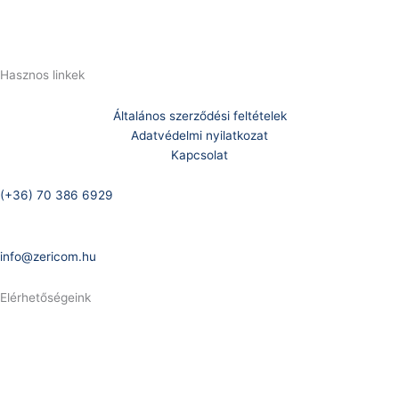
E-Mail:
info@zericom.hu
Hasznos linkek
Általános szerződési feltételek
Adatvédelmi nyilatkozat
Kapcsolat
Telefonszám:
(+36) 70 386 6929
E-Mail:
info@zericom.hu
Elérhetőségeink
Telefonszám:
(+36) 70 386 6929