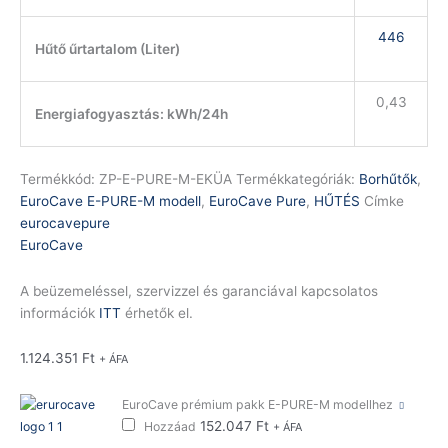
446
Hűtő űrtartalom (Liter)
0,43
Energiafogyasztás: kWh/24h
Termékkód:
ZP-E-PURE-M-EKÜA
Termékkategóriák:
Borhűtők
,
EuroCave E-PURE-M modell
,
EuroCave Pure
,
HŰTÉS
Címke
eurocavepure
EuroCave
A beüzemeléssel, szervizzel és garanciával kapcsolatos
információk
ITT
érhetők el.
1.124.351
Ft
+ ÁFA
EuroCave prémium pakk E-PURE-M modellhez
152.047
Ft
Hozzáad
+ ÁFA