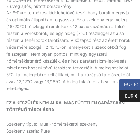
EuroCave Pure E-PURE-M 3 hőmérsékletű, ezüst keretes, law-
E üveg ajtós, hűtött borszekrény
Az E-Pure termékcsalád: lehetővé teszi, hogy borait megóvja
és optimális állapotban fogyassza. Ez a szekrény egy meleg
(16-20°C) részleggel rendelkezik 12 palack számára a felső
részen a vörösborok, és egy hideg (7°C) részleggel az alsó
részen a fehérborok tárolására. A középső rész az érett borok
védelmére szolgál 12-13°C-on, amelyeket a szekciókból fog
felszolgálni. Nem olyan pontos, mint egy egyszerű
hőmérsékletmérő készülék, és nincs páratartalom-leolvasás,
mivel nem hosszú távú tárolásra tervezték. A meleg szekciót
5°C-kal melegebbre kell állítani, mint a középső tárolószekciót.
azaz 12/17°C vagy 13/18°C. A hideg tálaló rész beállítása nem
HUF Ft
lehetséges.
EUR €
EZ A KÉSZÜLÉK NEM ALKALMAS FŰTETLEN GARÁZSBAN
TÖRTÉNŐ TÁROLÁSRA.
Szekrény típus: Multi-hőmérsékletű szekrény
Szekrény széria: Pure