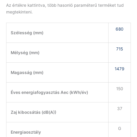
Az értékre kattintva, több hasonló paraméterű terméket tud
megtekinteni.
680
Szélesség (mm)
715
Mélység (mm)
1479
Magasság (mm)
150
Éves energiafogyasztás Aec (kWh/év)
37
Zaj kibocsátás (dB(A))
G
Energiaosztály