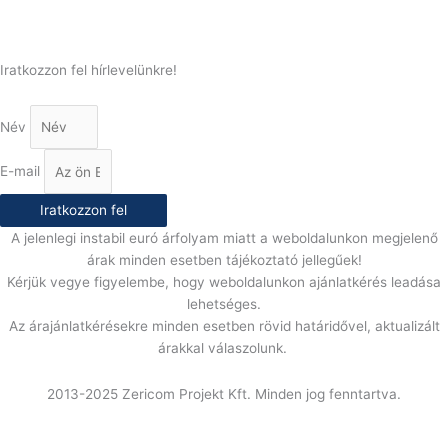
E-Mail:
info@gasztrokonyha.hu
Iratkozzon fel hírlevelünkre!
Név
E-mail
Iratkozzon fel
A jelenlegi instabil euró árfolyam miatt a weboldalunkon megjelenő
árak minden esetben tájékoztató jellegűek!
Kérjük vegye figyelembe, hogy weboldalunkon ajánlatkérés leadása
lehetséges.
Az árajánlatkérésekre minden esetben rövid határidővel, aktualizált
árakkal válaszolunk.
2013-2025 Zericom Projekt Kft. Minden jog fenntartva.