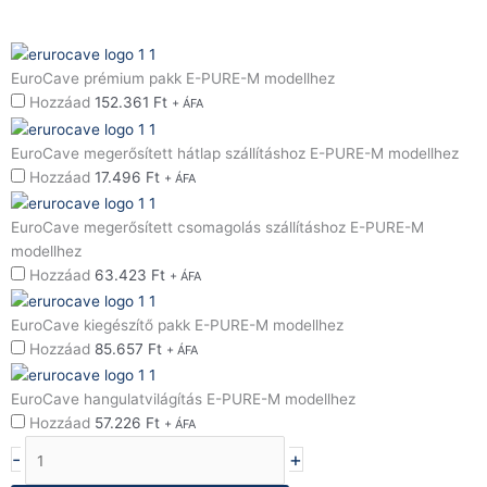
EuroCave
Pure
EuroCave prémium pakk E-PURE-M modellhez
E-
Hozzáad
152.361
Ft
+ ÁFA
PURE-
M
EuroCave megerősített hátlap szállításhoz E-PURE-M modellhez
3
Hozzáad
17.496
Ft
+ ÁFA
hőmérsékletű,
law-
EuroCave megerősített csomagolás szállításhoz E-PURE-M
E
modellhez
üveg
Hozzáad
63.423
Ft
+ ÁFA
ajtós,
hűtött
EuroCave kiegészítő pakk E-PURE-M modellhez
borszekrény
Hozzáad
85.657
Ft
+ ÁFA
mennyiség
EuroCave hangulatvilágítás E-PURE-M modellhez
Hozzáad
57.226
Ft
+ ÁFA
-
+