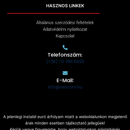
HASZNOS LINKEK
Általános szerződési feltételek
Adatvédelmi nyilatkozat
Kapcsolat
Telefonszám:
(+36) 70 386 6929
E-Mail:
info@zericom.hu
A jelenlegi instabil euró árfolyam miatt a weboldalunkon megjelenő
árak minden esetben tájékoztató jellegűek!
Kérjük vegye figyelembe, hogy weboldalunkon ajánlatkérés