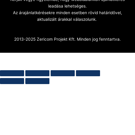
leadása lehetséges.
Az árajánlatkérésekre minden esetben rövid határidővel,
aktualizált árakkal válaszolunk.
2013-2025 Zericom Projekt Kft. Minden jog fenntartva.