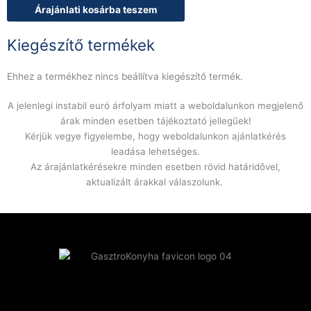
Árajánlati kosárba teszem
Kiegészítő termékek
Ehhez a termékhez nincs beállítva kiegészítő termék.
A jelenlegi instabil euró árfolyam miatt a weboldalunkon megjelenő
árak minden esetben tájékoztató jellegűek!
Kérjük vegye figyelembe, hogy weboldalunkon ajánlatkérés
leadása lehetséges.
Az árajánlatkérésekre minden esetben rövid határidővel,
aktualizált árakkal válaszolunk.