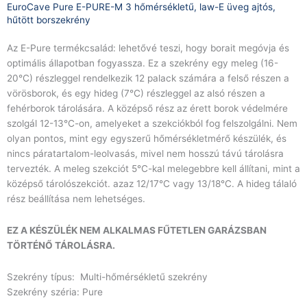
EuroCave Pure E-PURE-M 3 hőmérsékletű, law-E üveg ajtós,
hűtött borszekrény
Az E-Pure termékcsalád: lehetővé teszi, hogy borait megóvja és
optimális állapotban fogyassza. Ez a szekrény egy meleg (16-
20°C) részleggel rendelkezik 12 palack számára a felső részen a
vörösborok, és egy hideg (7°C) részleggel az alsó részen a
fehérborok tárolására. A középső rész az érett borok védelmére
szolgál 12-13°C-on, amelyeket a szekciókból fog felszolgálni. Nem
olyan pontos, mint egy egyszerű hőmérsékletmérő készülék, és
nincs páratartalom-leolvasás, mivel nem hosszú távú tárolásra
tervezték. A meleg szekciót 5°C-kal melegebbre kell állítani, mint a
középső tárolószekciót. azaz 12/17°C vagy 13/18°C. A hideg tálaló
rész beállítása nem lehetséges.
EZ A KÉSZÜLÉK NEM ALKALMAS FŰTETLEN GARÁZSBAN
TÖRTÉNŐ TÁROLÁSRA.
Szekrény típus: Multi-hőmérsékletű szekrény
Szekrény széria: Pure