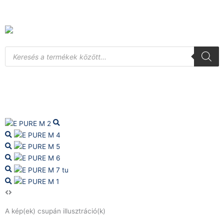
Skip
to
content
Products
search
A kép(ek) csupán illusztráció(k)