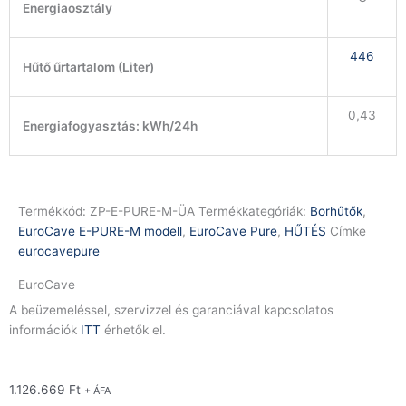
Energiaosztály
446
Hűtő űrtartalom (Liter)
0,43
Energiafogyasztás: kWh/24h
Termékkód:
ZP-E-PURE-M-ÜA
Termékkategóriák:
Borhűtők
,
EuroCave E-PURE-M modell
,
EuroCave Pure
,
HŰTÉS
Címke
eurocavepure
EuroCave
A beüzemeléssel, szervizzel és garanciával kapcsolatos
információk
ITT
érhetők el.
1.126.669
Ft
+ ÁFA