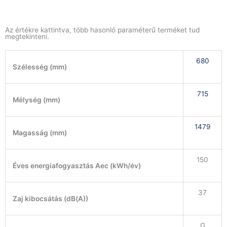
Az értékre kattintva, több hasonló paraméterű terméket tud
megtekinteni.
680
Szélesség (mm)
715
Mélység (mm)
1479
Magasság (mm)
150
Éves energiafogyasztás Aec (kWh/év)
37
Zaj kibocsátás (dB(A))
G