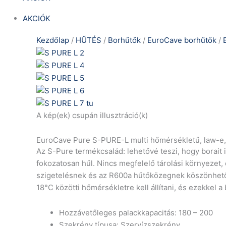
AKCIÓK
Kezdőlap
/
HŰTÉS
/
Borhűtők
/
EuroCave borhűtők
/
A kép(ek) csupán illusztráció(k)
EuroCave Pure S-PURE-L multi hőmérsékletű, law-e, t
Az S-Pure termékcsalád: lehetővé teszi, hogy borait 
fokozatosan hűl. Nincs megfelelő tárolási környezet,
szigetelésnek és az R600a hűtőközegnek köszönhetően
18°C közötti hőmérsékletre kell állítani, és ezekkel a 
Hozzávetőleges palackkapacitás: 180 – 200
Szekrény típusa: Szervízszekrény