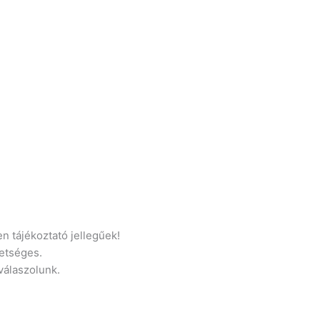
n tájékoztató jellegűek!
etséges.
 válaszolunk.