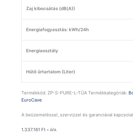
Zaj kibocsátás (dB(A))
Energiafogyasztás: kWh/24h
Energiaosztály
Hűtő űrtartalom (Liter)
Termékkód:
ZP-S-PURE-L-TÜA
Termékkategóriák:
B
EuroCave
A beüzemeléssel, szervizzel és garanciával kapcsola
1.337.161
Ft
+ ÁFA