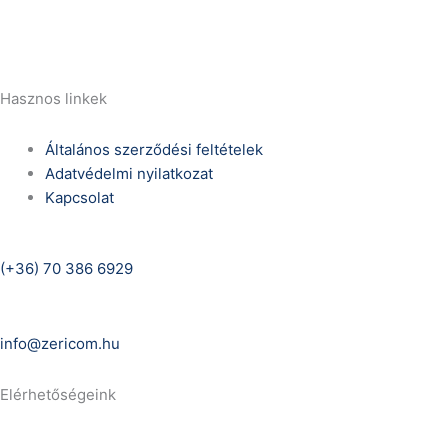
E-Mail:
info@zericom.hu
Hasznos linkek
Általános szerződési feltételek
Adatvédelmi nyilatkozat
Kapcsolat
Telefonszám:
(+36) 70 386 6929
E-Mail:
info@zericom.hu
Elérhetőségeink
Telefonszám: