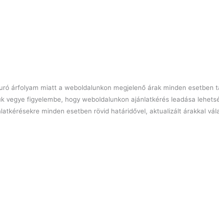
l euró árfolyam miatt a weboldalunkon megjelenő árak minden esetben tá
ük vegye figyelembe, hogy weboldalunkon ajánlatkérés leadása lehets
latkérésekre minden esetben rövid határidővel, aktualizált árakkal vá