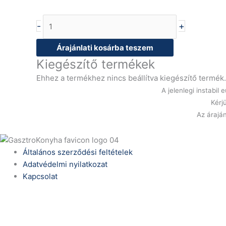
-
+
Árajánlati kosárba teszem
Kiegészítő termékek
Ehhez a termékhez nincs beállítva kiegészítő termék.
A jelenlegi instabi
Kérj
Az áraján
Általános szerződési feltételek
Adatvédelmi nyilatkozat
Kapcsolat
Telefonszám:
(+36) 70 386 6929