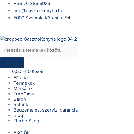
Skip
Products
EuroCave
+36 70 386 6929
to
search
Pure
info@gasztrokonyha.hu
content
S-
5000 Szolnok, Kőrösi út 94.
PURE-
Bejelentkezés
L
multi
hőmérsékletű,
law-
e,
teli
0,00
Ft
0
Kosár
üveg
Főoldal
ajtós,
Termékek
Márkáink
hűtött
EuroCave
borszekrény
Baron
mennyiség
Rólunk
Beüzemelés, szerviz, garancia
Blog
Elérhetőség
AKCIÓK