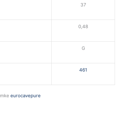
37
0,48
G
461
ímke
eurocavepure