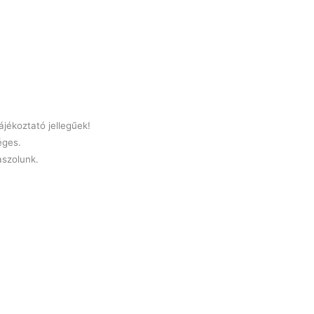
jékoztató jellegűek!
éges.
laszolunk.