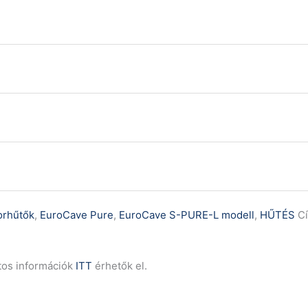
orhűtők
,
EuroCave Pure
,
EuroCave S-PURE-L modell
,
HŰTÉS
C
tos információk
ITT
érhetők el.