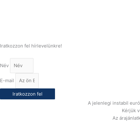
(+36) 70 386 6929
E-Mail:
info@gasztrokonyha.hu
Iratkozzon fel hírlevelünkre!
Név
E-mail
Iratkozzon fel
A jelenlegi instabil eu
Kérjük 
Az árajánlat