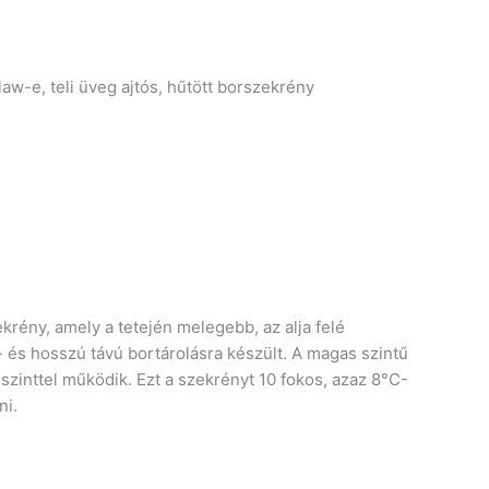
w-e, teli üveg ajtós, hűtött borszekrény
krény, amely a tetején melegebb, az alja felé
 és hosszú távú bortárolásra készült. A magas szintű
inttel működik. Ezt a szekrényt 10 fokos, azaz 8°C-
ni.