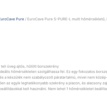
EuroCave Pure
/ EuroCave Pure S-PURE-L multi hőmérsékletű, la
eli üveg ajtós, hűtött borszekrény
ideális hőmérsékleten szolgálhassa fel. Ez egy fokozatos borsze
 és a készülék nem szabályozott páratartalmú, mivel nem közép-
 az egyik leghatékonyabb szekrény a piacon, és alacsony zajsz
beállításokkal kell használni. Nem lehet 1 hőmérsékletet beállíta