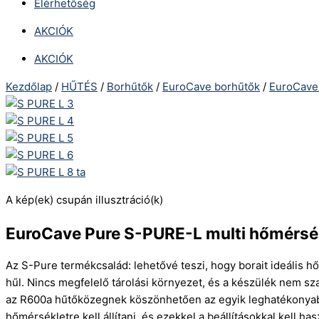
Elérhetőség
AKCIÓK
AKCIÓK
Kezdőlap
/
HŰTÉS
/
Borhűtők
/
EuroCave borhűtők
/
EuroCave
A kép(ek) csupán illusztráció(k)
EuroCave Pure S-PURE-L multi hőmérsékle
Az S-Pure termékcsalád: lehetővé teszi, hogy borait ideális h
hűl. Nincs megfelelő tárolási környezet, és a készülék nem sz
az R600a hűtőközegnek köszönhetően az egyik leghatékonyabb 
hőmérsékletre kell állítani, és ezekkel a beállításokkal kell ha