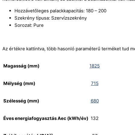
Hozzávetőleges palackkapacitás: 180 – 200
Szekrény típusa: Szervízszekrény
Sorozat: Pure
Az értékre kattintva, több hasonló paraméterű terméket tud m
Magasság (mm)
1825
Mélység (mm)
715
Szélesség (mm)
680
Éves energiafogyasztás Aec (kWh/év)
132