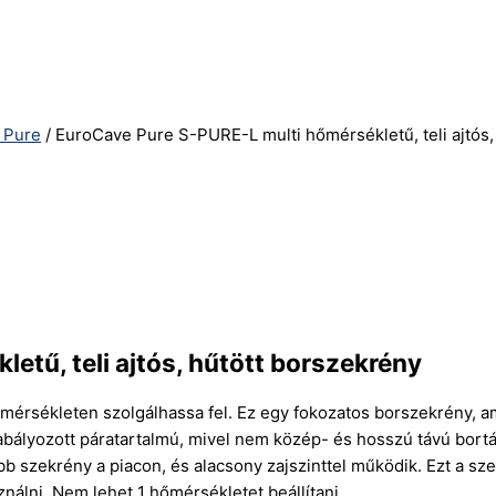
 Pure
/ EuroCave Pure S-PURE-L multi hőmérsékletű, teli ajtós,
tű, teli ajtós, hűtött borszekrény
őmérsékleten szolgálhassa fel. Ez egy fokozatos borszekrény, am
abályozott páratartalmú, mivel nem közép- és hosszú távú bortá
szekrény a piacon, és alacsony zajszinttel működik. Ezt a sze
sználni. Nem lehet 1 hőmérsékletet beállítani.