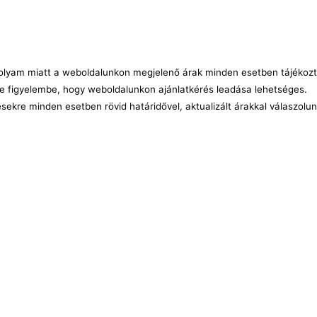
árfolyam miatt a weboldalunkon megjelenő árak minden esetben tájékozt
e figyelembe, hogy weboldalunkon ajánlatkérés leadása lehetséges.
ésekre minden esetben rövid határidővel, aktualizált árakkal válaszolu