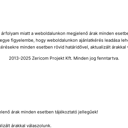
ró árfolyam miatt a weboldalunkon megjelenő árak minden esetbe
vegye figyelembe, hogy weboldalunkon ajánlatkérés leadása leh
kérésekre minden esetben rövid határidővel, aktualizált árakkal
2013-2025 Zericom Projekt Kft. Minden jog fenntartva.
elenő árak minden esetben tájékoztató jellegűek!
izált árakkal válaszolunk.