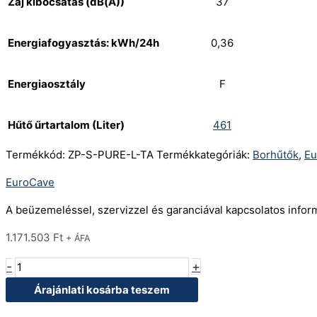
Zaj kibocsátás (dB(A))
37
Energiafogyasztás: kWh/24h
0,36
Energiaosztály
F
Hűtő űrtartalom (Liter)
461
Termékkód:
ZP-S-PURE-L-TA
Termékkategóriák:
Borhűtők
,
Eu
EuroCave
A beüzemeléssel, szervizzel és garanciával kapcsolatos info
1.171.503
Ft
+ ÁFA
-
+
Árajánlati kosárba teszem