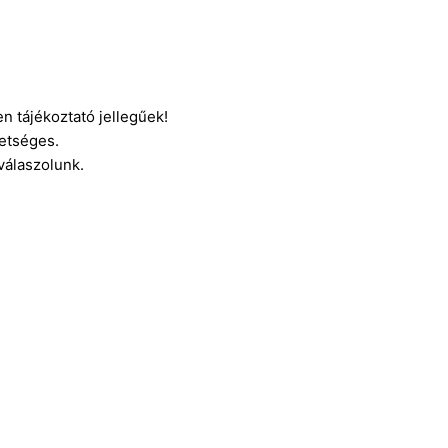
n tájékoztató jellegűek!
etséges.
 válaszolunk.