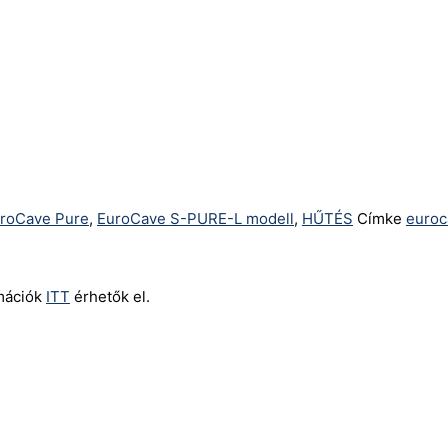
roCave Pure
,
EuroCave S-PURE-L modell
,
HŰTÉS
Címke
euroc
rmációk
ITT
érhetők el.