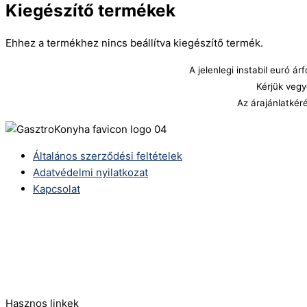
Kiegészítő termékek
Ehhez a termékhez nincs beállítva kiegészítő termék.
A jelenlegi instabil euró 
Kérjük vegy
Az árajánlatkér
Általános szerződési feltételek
Adatvédelmi nyilatkozat
Kapcsolat
Telefonszám:
(+36) 70 386 6929
E-Mail:
info@zericom.hu
Hasznos linkek