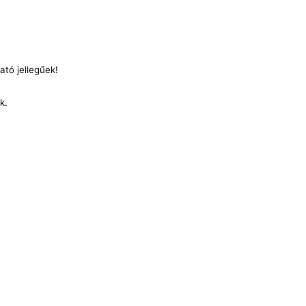
ató jellegűek!
nk.