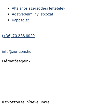
Általános szerződési feltételek
Adatvédelmi nyilatkozat
Kapcsolat
Telefonszám:
(+36) 70 386 6929
E-Mail:
info@zericom.hu
Elérhetőségeink
Telefonszám:
(+36) 70 386 6929
E-Mail:
info@gasztrokonyha.hu
Iratkozzon fel hírlevelünkre!