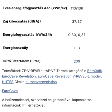
Éves energiafogyasztás Aec (kWh/év)
110/136
Zaj kibocsátás (dB(A))
37/37
Energiafogyasztás: kWh/24h
0,30, 0,37
Energiaosztály
F, G
Hűtő űrtartalom (Liter)
209
Termékkód:
ZP-V-REVEL-L-AP-VF
Termékkategóriák:
Borhűtők
,
EuroCave Revelation
,
EuroCave Revelation V-REVEL-L modell
,
HŰTÉS
Címke
eurocaverevelation
EuroCave
A beüzemeléssel, szervizzel és garanciával kapcsolatos
információk
ITT
érhetők el.