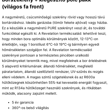
(világos fa front)
A nagyméretű, csúcsminőségű szekrény rövid vagy hosszú távú
bortároláshoz. Ideális garázsba (tömör fekete ajtóval) vagy házba.
Ez a készülék a nagyméretű PURE szekrényt veszi át, és további
funkciókkal egészíti ki. A Revelation termékcsalád: lehetővé teszi,
hogy minden bora optimális körülmények között, 12-13°C-on
érlelődjön, vagy 1 borstílust 6°C-tól 19°C-ig bármilyen egyedi
hőmérsékleten szolgáljon fel. A Revelation termékcsalád
szekrényei pontosan a természetes pincében uralkodó
körülményeket teremtik meg, mivel megfelelnek a bor érlelésének
5 alapvető kritériumának: állandó hőmérséklet, megfelelő
páratartalom, állandó szellőztető rendszer, UV-szűrés és rezgés
elleni védelem. A magas szintű szigetelésnek és az R600a
hűtőközegnek köszönhetően 55%-kal kevesebb energiát fogyaszt,
mint az R134a hűtőközeget használó szekrények, és ritkábban
működik, alacsony zajszint mellett.
5 év garancia
360°-os belső világítás