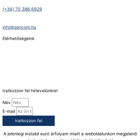
Telefonszám:
(+36) 70 386 6929
E-Mail:
info@zericom.hu
Elérhetőségeink
Telefonszám:
(+36) 70 386 6929
E-Mail:
info@gasztrokonyha.hu
Iratkozzon fel hírlevelünkre!
Név
E-mail
Iratkozzon fel
A jelenlegi instabil euró árfolyam miatt a weboldalunkon megjelenő