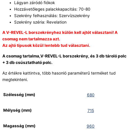
Lágyan záródó fiókok
Hozzávetőleges palackkapacitás: 70-80
Szekrény felhasználás: Szervízszekrény
Szekrény széria: Revelation
A V-REVEL-L borszekrényhez külön kell ajtót választani! A
csomag nem tartalmazza azt.
Az ajtó típusok közül lentebb tud választani.
A csomag tartalma,V-REVEL-L borszekrény, és 3 db tároló polc
+ 3 db csúsztatható polc.
Az értékre kattintva, több hasonló paraméterű terméket tud
megtekinteni.
Szélesség (mm)
680
Mélység (mm)
715
Magasság (mm)
960