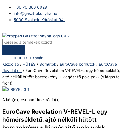
Skip
Products
EuroCave
+36 70 386 6929
to
search
Revelation
info@gasztrokonyha.hu
content
V-
5000 Szolnok, Kőrösi út 94.
REVEL-
L
Bejelentkezés
egy
hőmérsékletű,
ajtó
nélküli
0,00
Ft
0
Kosár
hűtött
Kezdőlap
/
HŰTÉS
/
Borhűtők
/
EuroCave borhűtők
/
EuroCave
borszekrény
Revelation
/ EuroCave Revelation V-REVEL-L egy hőmérsékletű,
+
ajtó nélküli hűtött borszekrény + kiegészítő polc pakk (világos fa
kiegészítő
front)
polc
pakk
(világos
A kép(ek) csupán illusztráció(k)
fa
front)
EuroCave Revelation V-REVEL-L egy
mennyiség
hőmérsékletű, ajtó nélküli hűtött
borszekrény + kiegészítő polc pakk