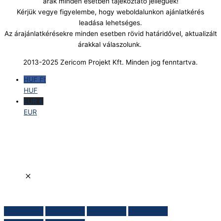
árak minden esetben tájékoztató jellegűek!
Kérjük vegye figyelembe, hogy weboldalunkon ajánlatkérés
leadása lehetséges.
Az árajánlatkérésekre minden esetben rövid határidővel, aktualizált
árakkal válaszolunk.
2013-2025 Zericom Projekt Kft. Minden jog fenntartva.
HUF Ft
HUF
EUR €
EUR