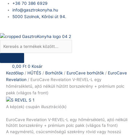
Skip
Products
EuroCave
+36 70 386 6929
to
search
Revelation
info@gasztrokonyha.hu
content
V-
5000 Szolnok, Kőrösi út 94.
REVEL-
Bejelentkezés
L
egy
hőmérsékletű,
ajtó
nélküli
hűtött
0,00
Ft
0
Kosár
borszekrény
Kezdőlap
/
HŰTÉS
/
Borhűtők
/
EuroCave borhűtők
/
EuroCave
+
Revelation
/ EuroCave Revelation V-REVEL-L egy
prémium
hőmérsékletű, ajtó nélküli hűtött borszekrény + prémium polc
polc
pakk (világos fa front)
pakk
(világos
A kép(ek) csupán illusztráció(k)
fa
front)
EuroCave Revelation V-REVEL-L egy hőmérsékletű, ajtó nélküli
mennyiség
hűtött borszekrény + prémium polc pakk (világos fa front)
A nagyméretű, csúcsminőségű szekrény rövid vagy hosszú