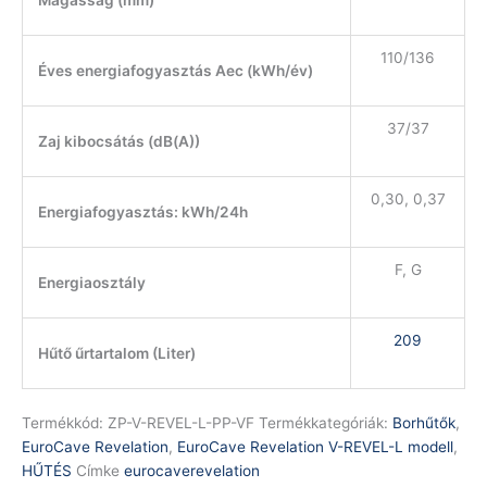
110/136
Éves energiafogyasztás Aec (kWh/év)
37/37
Zaj kibocsátás (dB(A))
0,30, 0,37
Energiafogyasztás: kWh/24h
F, G
Energiaosztály
209
Hűtő űrtartalom (Liter)
Termékkód:
ZP-V-REVEL-L-PP-VF
Termékkategóriák:
Borhűtők
,
EuroCave Revelation
,
EuroCave Revelation V-REVEL-L modell
,
HŰTÉS
Címke
eurocaverevelation