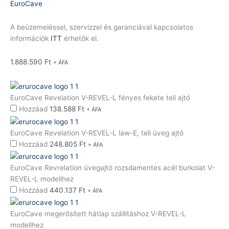
EuroCave
A beüzemeléssel, szervizzel és garanciával kapcsolatos
információk
ITT
érhetők el.
1.888.590
Ft
+ ÁFA
EuroCave Revelation V-REVEL-L fényes fekete teli ajtó
Hozzáad
138.588
Ft
+ ÁFA
EuroCave Revelation V-REVEL-L law-E, teli üveg ajtó
Hozzáad
248.805
Ft
+ ÁFA
EuroCave Revrelation üvegajtó rozsdamentes acél burkolat V-
REVEL-L modellhez
Hozzáad
440.137
Ft
+ ÁFA
EuroCave megerősített hátlap szállításhoz V-REVEL-L
modellhez