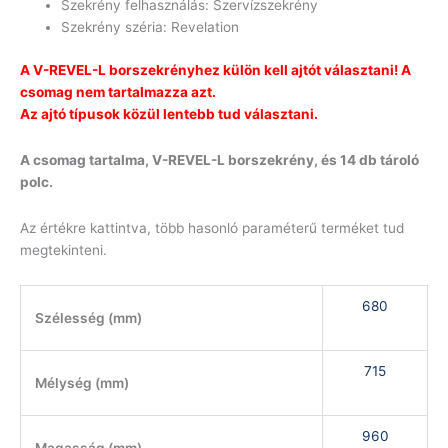
Szekrény felhasználás: Szervízszekrény
Szekrény széria: Revelation
A V-REVEL-L borszekrényhez külön kell ajtót választani! A
csomag nem tartalmazza azt.
Az ajtó típusok közül lentebb tud választani.
A csomag tartalma, V-REVEL-L borszekrény, és 14 db tároló
polc.
Az értékre kattintva, több hasonló paraméterű terméket tud
megtekinteni.
680
Szélesség (mm)
715
Mélység (mm)
960
Magasság (mm)