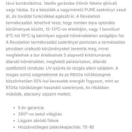
távú bortároláshoz. Ideális garázsba (tömör fekete ajtóval)
vagy házba. Ez a készülék a nagyméretű PURE szekrényt veszi
át, és további funkciókkal egészíti ki. A Revelation
termékcsalád: lehetővé teszi, hogy minden bora optimális
körülmények között, 12-13°C-on érlelődjön, vagy 1 borstílust
6°C-tól 19°C-ig bármilyen egyedi hőmérsékleten szolgáljon fel.
A Revelation termékcsalád szekrényei pontosan a természetes
pincében uralkodó körülményeket teremtik meg, mivel
megfelelnek a bor érlelésének 5 alapvető kritériumának:
állandó hőmérséklet, megfelelő páratartalom, állandó
szellőztető rendszer, UV-szűrés és rezgés elleni védelem. A
magas szintű szigetelésnek és az R600a hűtőközegnek
köszönhetően 55%-kal kevesebb energiát fogyaszt, mint az
R134a hűtőközeget használó szekrények, és ritkábban
működik, alacsony zajszint mellett.
5 év garancia
360°-os belső világítás
Lágyan záródó fiókok
Hozzávetőleges palackkapacitás: 70-80