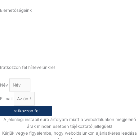
Elérhetőségeink
Telefonszám:
(+36) 70 386 6929
E-Mail:
info@gasztrokonyha.hu
Iratkozzon fel hírlevelünkre!
Név
E-mail
Iratkozzon fel
A jelenlegi instabil euró árfolyam miatt a weboldalunkon megjelenő
árak minden esetben tájékoztató jellegűek!
Kérjük vegye figyelembe, hogy weboldalunkon ajánlatkérés leadása