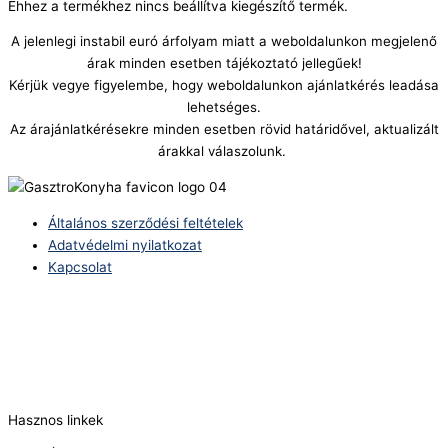
Ehhez a termékhez nincs beállítva kiegészítő termék.
A jelenlegi instabil euró árfolyam miatt a weboldalunkon megjelenő
árak minden esetben tájékoztató jellegűek!
Kérjük vegye figyelembe, hogy weboldalunkon ajánlatkérés leadása
lehetséges.
Az árajánlatkérésekre minden esetben rövid határidővel, aktualizált
árakkal válaszolunk.
Általános szerződési feltételek
Adatvédelmi nyilatkozat
Kapcsolat
Telefonszám:
(+36) 70 386 6929
E-Mail:
info@zericom.hu
Hasznos linkek