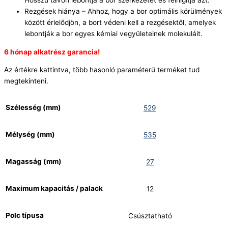
Hosszú távon lebontja a bor szerkezetét és felhígítja azt.
Rezgések hiánya – Ahhoz, hogy a bor optimális körülmények
között érlelődjön, a bort védeni kell a rezgésektől, amelyek
lebontják a bor egyes kémiai vegyületeinek molekuláit.
6 hónap alkatrész garancia!
Az értékre kattintva, több hasonló paraméterű terméket tud
megtekinteni.
Szélesség (mm)
529
Mélység (mm)
535
Magasság (mm)
27
Maximum kapacitás / palack
12
Polc típusa
Csúsztatható