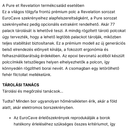
A Pure et Revelation termékcsalád esetében
Ez a világos tölgyfa frontú prémium polc a Revelation sorozat
EuroCave szekrényeihez alapfelszereltségként, a Pure sorozat
szekrényeihez pedig opcionális extraként rendelhető. Akár 77
palack tárolását is lehetővé teszi. A mindig rögzített tároló polcokat
úgy tervezték, hogy a lehető legtöbb palackot tárolják, miközben
teljes stabilitást biztosítanak. Ez a prémium modell az új generációs
belső elrendezés előnyeit kínálja, a fokozott ergonómia és
felhasználóbarátság érdekében. Az epoxi bevonatú acélból készült
polccímkék tetszőleges helyen elhelyezhetők a polcon, így
könnyedén rögzítheti borai nevét. A csomagban egy letörölhető
fehér filctollat mellékelünk.
TÁROLÁSI TANÁCS
Tárolási és megőrzési tanácsok…
Tudta? Minden bor ugyanolyan hőmérsékleten érik, akár a föld
alatt, akár elektromos borszekrényben.
Az EuroCave érlelőszekrények reprodukálják a borok
hatékony érleléséhez szükséges összes kritériumot, így