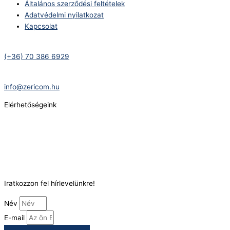
Általános szerződési feltételek
Adatvédelmi nyilatkozat
Kapcsolat
Telefonszám:
(+36) 70 386 6929
E-Mail:
info@zericom.hu
Elérhetőségeink
Telefonszám:
(+36) 70 386 6929
E-Mail:
info@gasztrokonyha.hu
Iratkozzon fel hírlevelünkre!
Név
E-mail