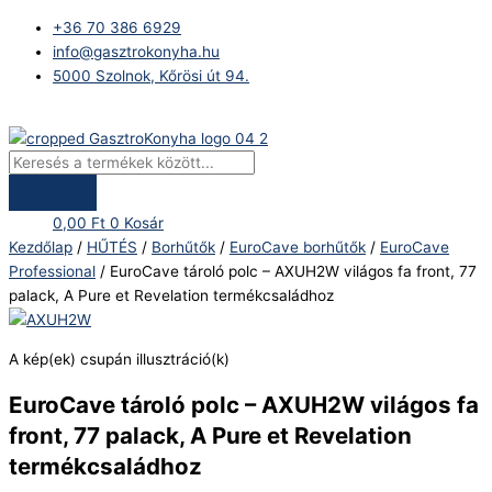
Skip
Products
EuroCave
+36 70 386 6929
to
search
tároló
info@gasztrokonyha.hu
content
polc
5000 Szolnok, Kőrösi út 94.
-
AXUH2W
Bejelentkezés
világos
fa
front,
77
0,00
Ft
0
Kosár
palack,
Kezdőlap
/
HŰTÉS
/
Borhűtők
/
EuroCave borhűtők
/
EuroCave
A
Professional
/ EuroCave tároló polc – AXUH2W világos fa front, 77
Pure
palack, A Pure et Revelation termékcsaládhoz
et
Revelation
termékcsaládhoz
A kép(ek) csupán illusztráció(k)
mennyiség
EuroCave tároló polc – AXUH2W világos fa
front, 77 palack, A Pure et Revelation
termékcsaládhoz