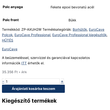
Polc anyaga
Fekete epoxi bevonatú acél
Polc front
Bükk
Termékkód:
ZP-AXUH2W
Termékkategóriák:
Borhűtők
,
EuroCave
Polcok
,
EuroCave Professional
,
EuroCave Professional kiegészítők
,
HŰTÉS
EuroCave
A beüzemeléssel, szervizzel és garanciával kapcsolatos
információk
ITT
érhetők el.
35.356
Ft
+ ÁFA
-
+
Árajánlati kosárba teszem
Kiegészítő termékek