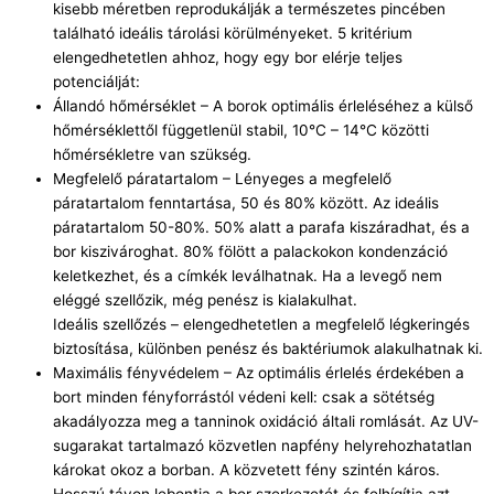
kisebb méretben reprodukálják a természetes pincében
található ideális tárolási körülményeket. 5 kritérium
elengedhetetlen ahhoz, hogy egy bor elérje teljes
potenciálját:
Állandó hőmérséklet – A borok optimális érleléséhez a külső
hőmérséklettől függetlenül stabil, 10°C – 14°C közötti
hőmérsékletre van szükség.
Megfelelő páratartalom – Lényeges a megfelelő
páratartalom fenntartása, 50 és 80% között. Az ideális
páratartalom 50-80%. 50% alatt a parafa kiszáradhat, és a
bor kiszivároghat. 80% fölött a palackokon kondenzáció
keletkezhet, és a címkék leválhatnak. Ha a levegő nem
eléggé szellőzik, még penész is kialakulhat.
Ideális szellőzés – elengedhetetlen a megfelelő légkeringés
biztosítása, különben penész és baktériumok alakulhatnak ki.
Maximális fényvédelem – Az optimális érlelés érdekében a
bort minden fényforrástól védeni kell: csak a sötétség
akadályozza meg a tanninok oxidáció általi romlását. Az UV-
sugarakat tartalmazó közvetlen napfény helyrehozhatatlan
károkat okoz a borban. A közvetett fény szintén káros.