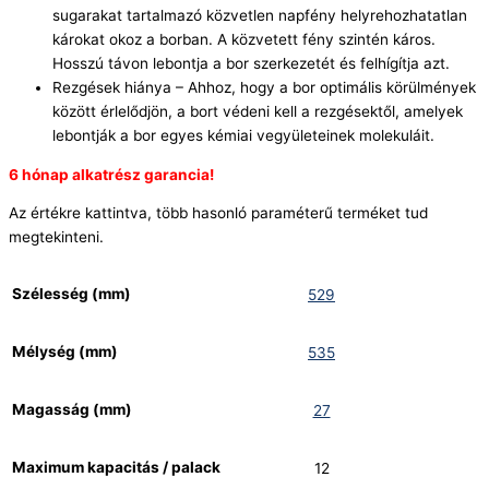
sugarakat tartalmazó közvetlen napfény helyrehozhatatlan
károkat okoz a borban. A közvetett fény szintén káros.
Hosszú távon lebontja a bor szerkezetét és felhígítja azt.
Rezgések hiánya – Ahhoz, hogy a bor optimális körülmények
között érlelődjön, a bort védeni kell a rezgésektől, amelyek
lebontják a bor egyes kémiai vegyületeinek molekuláit.
6 hónap alkatrész garancia!
Az értékre kattintva, több hasonló paraméterű terméket tud
megtekinteni.
Szélesség (mm)
529
Mélység (mm)
535
Magasság (mm)
27
Maximum kapacitás / palack
12