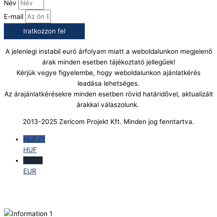
Név
E-mail
Iratkozzon fel
A jelenlegi instabil euró árfolyam miatt a weboldalunkon megjelenő
árak minden esetben tájékoztató jellegűek!
Kérjük vegye figyelembe, hogy weboldalunkon ajánlatkérés
leadása lehetséges.
Az árajánlatkérésekre minden esetben rövid határidővel, aktualizált
árakkal válaszolunk.
2013-2025 Zericom Projekt Kft. Minden jog fenntartva.
HUF Ft
HUF
EUR €
EUR