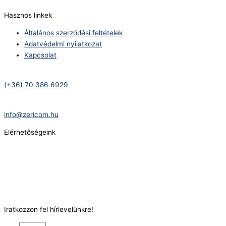
Hasznos linkek
Általános szerződési feltételek
Adatvédelmi nyilatkozat
Kapcsolat
Telefonszám:
(+36) 70 386 6929
E-Mail:
info@zericom.hu
Elérhetőségeink
Telefonszám:
(+36) 70 386 6929
E-Mail:
info@gasztrokonyha.hu
Iratkozzon fel hírlevelünkre!