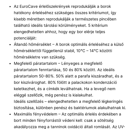
Az EuroCave érlelőszekrények reprodukálják a borok
hatékony érleléséhez szükséges összes kritériumot, így
kisebb méretben reprodukálják a természetes pincében
található ideális tárolási körülményeket. 5 kritérium
elengedhetetlen ahhoz, hogy egy bor elérje teljes
potenciálját:
Állandó hőmérséklet – A borok optimális érleléséhez a külső
hőmérséklettől függetlenül stabil, 10°C – 14°C közötti
hőmérsékletre van szükség.
Megfelelő páratartalom – Lényeges a megfelelő
páratartalom fenntartása, 50 és 80% között. Az ideális
páratartalom 50-80%. 50% alatt a parafa kiszáradhat, és a
bor kiszivároghat. 80% fölött a palackokon kondenzáció
keletkezhet, és a címkék leválhatnak. Ha a levegő nem
eléggé szellőzik, még penész is kialakulhat.
Ideális szellőzés – elengedhetetlen a megfelelő légkeringés
biztosítása, különben penész és baktériumok alakulhatnak ki.
Maximális fényvédelem – Az optimális érlelés érdekében a
bort minden fényforrástól védeni kell: csak a sötétség
akadályozza meg a tanninok oxidáció általi romlását. Az UV-