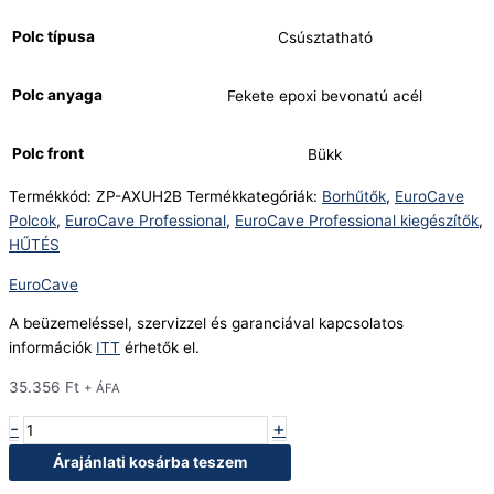
Polc típusa
Csúsztatható
Polc anyaga
Fekete epoxi bevonatú acél
Polc front
Bükk
Termékkód:
ZP-AXUH2B
Termékkategóriák:
Borhűtők
,
EuroCave
Polcok
,
EuroCave Professional
,
EuroCave Professional kiegészítők
,
HŰTÉS
EuroCave
A beüzemeléssel, szervizzel és garanciával kapcsolatos
információk
ITT
érhetők el.
35.356
Ft
+ ÁFA
-
+
Árajánlati kosárba teszem