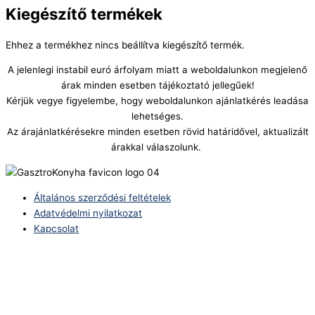
Kiegészítő termékek
Ehhez a termékhez nincs beállítva kiegészítő termék.
A jelenlegi instabil euró árfolyam miatt a weboldalunkon megjelenő
árak minden esetben tájékoztató jellegűek!
Kérjük vegye figyelembe, hogy weboldalunkon ajánlatkérés leadása
lehetséges.
Az árajánlatkérésekre minden esetben rövid határidővel, aktualizált
árakkal válaszolunk.
Általános szerződési feltételek
Adatvédelmi nyilatkozat
Kapcsolat
Telefonszám:
(+36) 70 386 6929
E-Mail:
info@zericom.hu