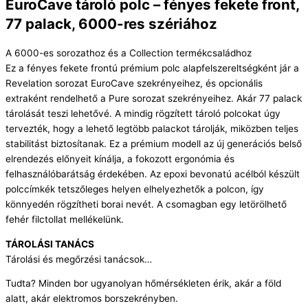
EuroCave tároló polc – fényes fekete front,
77 palack, 6000-res szériához
A 6000-es sorozathoz és a Collection termékcsaládhoz
Ez a fényes fekete frontú prémium polc alapfelszereltségként jár a
Revelation sorozat EuroCave szekrényeihez, és opcionális
extraként rendelhető a Pure sorozat szekrényeihez. Akár 77 palack
tárolását teszi lehetővé. A mindig rögzített tároló polcokat úgy
tervezték, hogy a lehető legtöbb palackot tárolják, miközben teljes
stabilitást biztosítanak. Ez a prémium modell az új generációs belső
elrendezés előnyeit kínálja, a fokozott ergonómia és
felhasználóbarátság érdekében. Az epoxi bevonatú acélból készült
polccímkék tetszőleges helyen elhelyezhetők a polcon, így
könnyedén rögzítheti borai nevét. A csomagban egy letörölhető
fehér filctollat mellékelünk.
TÁROLÁSI TANÁCS
Tárolási és megőrzési tanácsok…
Tudta? Minden bor ugyanolyan hőmérsékleten érik, akár a föld
alatt, akár elektromos borszekrényben.