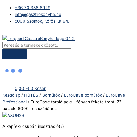
Skip
Products
EuroCave
+36 70 386 6929
to
search
tároló
info@gasztrokonyha.hu
content
polc
5000 Szolnok, Kőrösi út 94.
-
fényes
Bejelentkezés
fekete
front,
77
palack,
6000-
res
szériához
mennyiség
0,00
Ft
0
Kosár
Kezdőlap
/
HŰTÉS
/
Borhűtők
/
EuroCave borhűtők
/
EuroCave
Professional
/ EuroCave tároló polc – fényes fekete front, 77
palack, 6000-res szériához
A kép(ek) csupán illusztráció(k)