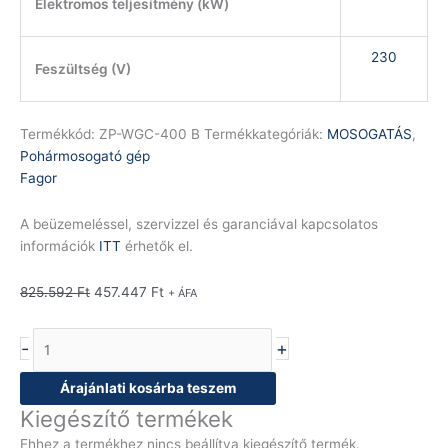
Elektromos teljesítmény (kW)
230
Feszültség (V)
Termékkód:
ZP-WGC-400 B
Termékkategóriák:
MOSOGATÁS
,
Pohármosogató gép
Fagor
A beüzemeléssel, szervizzel és garanciával kapcsolatos
információk
ITT
érhetők el.
825.592
Ft
457.447
Ft
+ ÁFA
-
+
Árajánlati kosárba teszem
Kiegészítő termékek
Ehhez a termékhez nincs beállítva kiegészítő termék.