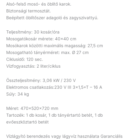
Alsó-felső mosó- és öblítő karok.
Biztonsági termosztát.
Beépített öblítőszer adagoló és zagyszivattyú.
Teljesítmény: 30 kosár/óra
Mosogatókosár mérete: 40×40 cm
Mosókarok közötti maximális magasság: 27,5 cm
Mosogatható tányérméret: max. Ø 27 cm
Ciklusidő: 120 sec.
Vízfogyasztás: 2 liter/ciklus
Összteljesítmény: 3,06 kW / 230 V
Elektromos csatlakozás:230 V III 3×1,5+T – 16 A
Súly: 34 kg
Méret: 470x520x720 mm
Tartozék: 1 db kosár, 1 db tányértartó betét, 1 db
evőeszköztartó betét
Vízlágyító berendezés vagy lágyvíz használata Garanciális