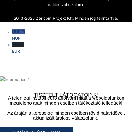
árakkal válaszolunk.
2013-2025 Zericom Projekt Kft. Minden jog fenntartva.
HUF Ft
HUF
EUR €
EUR
TISZTELT LÁTOGATÓINK!
A jelenlegi instabil euró árfolyam miatt a weboldalunkon
megjelenő árak minden esetben tájékoztató jellegűek!
Az árajánlatkérésekre minden esetben rövid határidővel,
aktualizált árakkal válaszolunk.