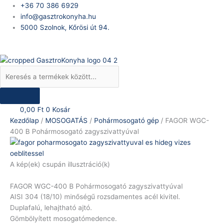
Skip
Products
FAGOR
Original
Current
+36 70 386 6929
to
search
WGC-
price
price
info@gasztrokonyha.hu
content
400
was:
is:
5000 Szolnok, Kőrösi út 94.
B
825.592 Ft.
457.447 Ft.
Bejelentkezés
Pohármosogató
zagyszivattyúval
mennyiség
0,00
Ft
0
Kosár
Kezdőlap
/
MOSOGATÁS
/
Pohármosogató gép
/ FAGOR WGC-
400 B Pohármosogató zagyszivattyúval
A kép(ek) csupán illusztráció(k)
FAGOR WGC-400 B Pohármosogató zagyszivattyúval
AISI 304 (18/10) minőségű rozsdamentes acél kivitel.
Duplafalú, lehajtható ajtó.
Gömbölyített mosogatómedence.