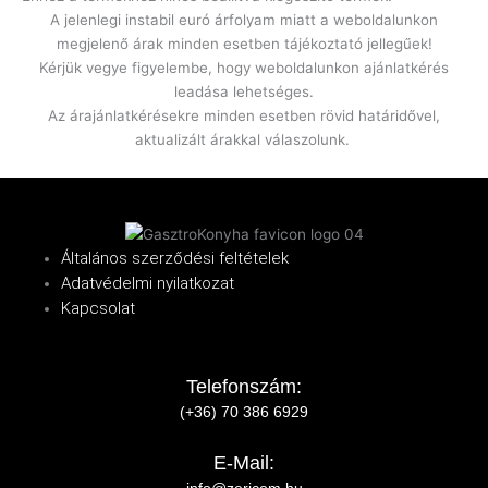
A jelenlegi instabil euró árfolyam miatt a weboldalunkon
megjelenő árak minden esetben tájékoztató jellegűek!
Kérjük vegye figyelembe, hogy weboldalunkon ajánlatkérés
leadása lehetséges.
Az árajánlatkérésekre minden esetben rövid határidővel,
aktualizált árakkal válaszolunk.
Általános szerződési feltételek
Adatvédelmi nyilatkozat
Kapcsolat
Telefonszám:
(+36) 70 386 6929
E-Mail:
info@zericom.hu