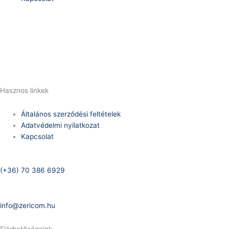
Telefonszám:
(+36) 70 386 6929
E-Mail:
info@zericom.hu
Hasznos linkek
Általános szerződési feltételek
Adatvédelmi nyilatkozat
Kapcsolat
Telefonszám:
(+36) 70 386 6929
E-Mail:
info@zericom.hu
Elérhetőségeink