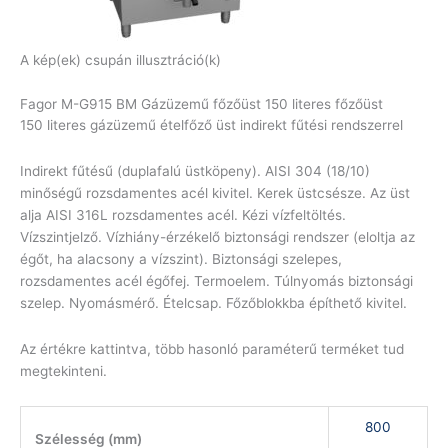
A kép(ek) csupán illusztráció(k)
Fagor M-G915 BM Gázüzemű főzőüst 150 literes főzőüst
150 literes gázüzemű ételfőző üst indirekt fűtési rendszerrel
Indirekt fűtésű (duplafalú üstköpeny). AISI 304 (18/10)
minőségű rozsdamentes acél kivitel. Kerek üstcsésze. Az üst
alja AISI 316L rozsdamentes acél. Kézi vízfeltöltés.
Vízszintjelző. Vízhiány-érzékelő biztonsági rendszer (eloltja az
égőt, ha alacsony a vízszint). Biztonsági szelepes,
rozsdamentes acél égőfej. Termoelem. Túlnyomás biztonsági
szelep. Nyomásmérő. Ételcsap. Főzőblokkba építhető kivitel.
Az értékre kattintva, több hasonló paraméterű terméket tud
megtekinteni.
800
Szélesség (mm)