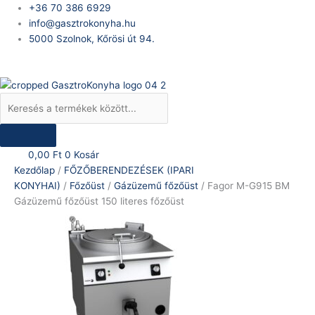
Skip
Products
Fagor
Original
Current
+36 70 386 6929
to
search
M-
price
price
info@gasztrokonyha.hu
content
G915
was:
is:
5000 Szolnok, Kőrösi út 94.
BM
2.286.508 Ft.
1.772.199 Ft.
Bejelentkezés
Gázüzemű
főzőüst
150
literes
főzőüst
mennyiség
0,00
Ft
0
Kosár
Kezdőlap
/
FŐZŐBERENDEZÉSEK (IPARI
KONYHAI)
/
Főzőüst
/
Gázüzemű főzőüst
/ Fagor M-G915 BM
Gázüzemű főzőüst 150 literes főzőüst