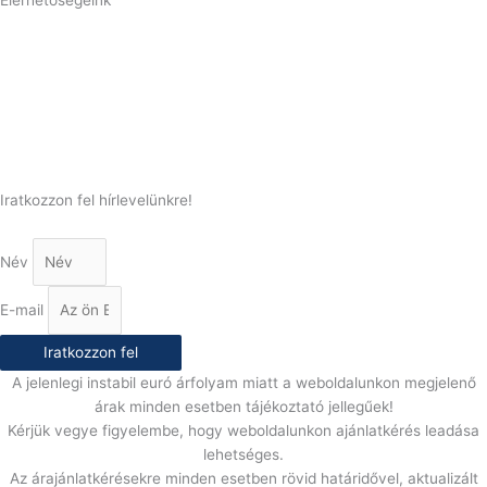
Telefonszám:
(+36) 70 386 6929
E-Mail:
info@gasztrokonyha.hu
Iratkozzon fel hírlevelünkre!
Név
E-mail
Iratkozzon fel
A jelenlegi instabil euró árfolyam miatt a weboldalunkon megjelenő
árak minden esetben tájékoztató jellegűek!
Kérjük vegye figyelembe, hogy weboldalunkon ajánlatkérés leadása
lehetséges.
Az árajánlatkérésekre minden esetben rövid határidővel, aktualizált