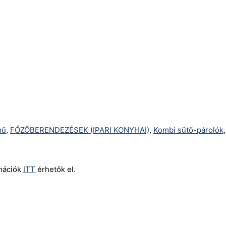
mű
,
FŐZŐBERENDEZÉSEK (IPARI KONYHAI)
,
Kombi sütő-párolók
rmációk
ITT
érhetők el.