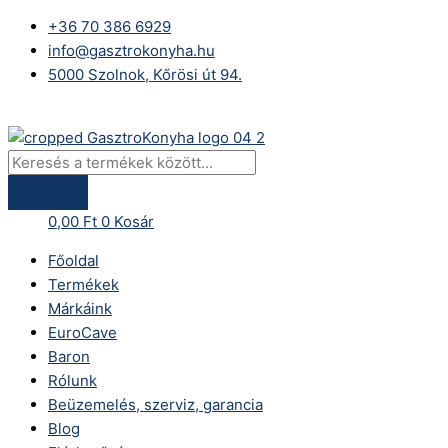
Skip
Products
iCombi
+36 70 386 6929
to
search
Classic
info@gasztrokonyha.hu
content
20-
5000 Szolnok, Kőrösi út 94.
1/1
E
Bejelentkezés
mennyiség
0,00
Ft
0
Kosár
Főoldal
Termékek
Márkáink
EuroCave
Baron
Rólunk
Beüzemelés, szerviz, garancia
Blog