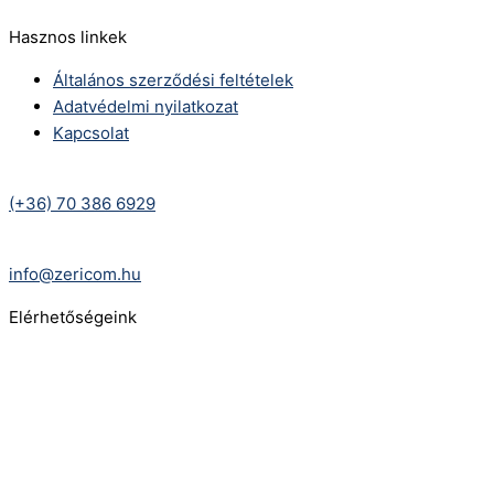
Hasznos linkek
Általános szerződési feltételek
Adatvédelmi nyilatkozat
Kapcsolat
Telefonszám:
(+36) 70 386 6929
E-Mail:
info@zericom.hu
Elérhetőségeink
Telefonszám:
(+36) 70 386 6929
E-Mail:
info@gasztrokonyha.hu