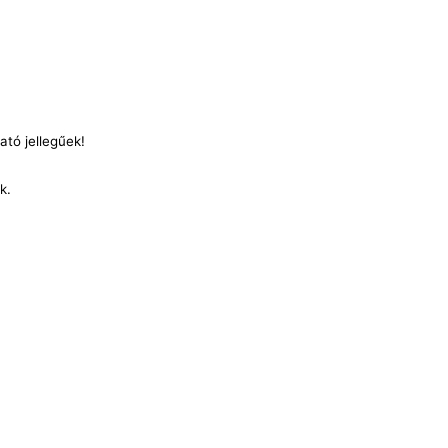
ató jellegűek!
nk.