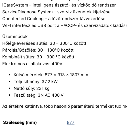
iCareSystem – intelligens tisztító- és vízkőoldó rendszer
ServiceDiagnose System – szerviz üzenetek kijelzése
Conntected Cooking – a főzőrendszer távvezérlése
WIFI interfész és USB port a HACCP- és szervizadatok kiadásá
Üzemmódok:
Hőlégkeveréses sütés: 30 – 300°C között
Párolás/Gőzölés: 30 – 130°C között
Kombinált sütés: 30 – 300 °C között
Elektromos csatlakozás: 400V
Külső méretek: 877 x 913 x 1807 mm
Teljesítmény: 37,2 kW
Nettó súly: 231 kg
Feszültség: 3N AC 400 V
Az értékre kattintva, több hasonló paraméterű terméket tud m
Szélesség (mm)
877