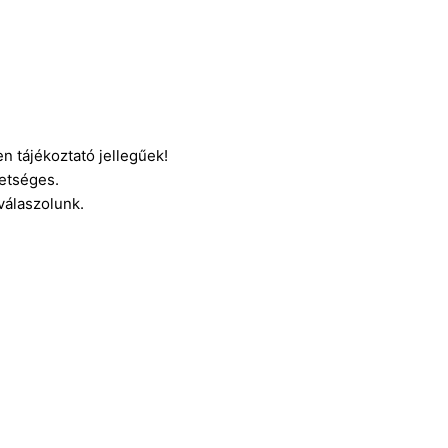
n tájékoztató jellegűek!
etséges.
 válaszolunk.