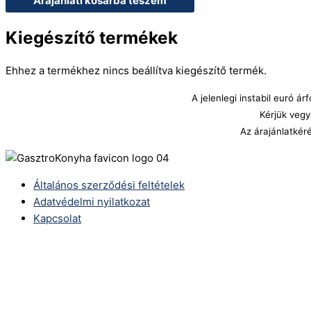
Árajánlati kosárba teszem
Kiegészítő termékek
Ehhez a termékhez nincs beállítva kiegészítő termék.
A jelenlegi instabil euró 
Kérjük vegy
Az árajánlatkér
Általános szerződési feltételek
Adatvédelmi nyilatkozat
Kapcsolat
Telefonszám:
(+36) 70 386 6929
E-Mail:
info@zericom.hu