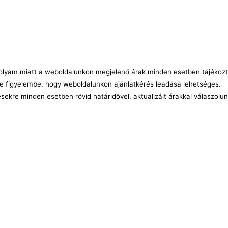
árfolyam miatt a weboldalunkon megjelenő árak minden esetben tájékozt
e figyelembe, hogy weboldalunkon ajánlatkérés leadása lehetséges.
ésekre minden esetben rövid határidővel, aktualizált árakkal válaszolu