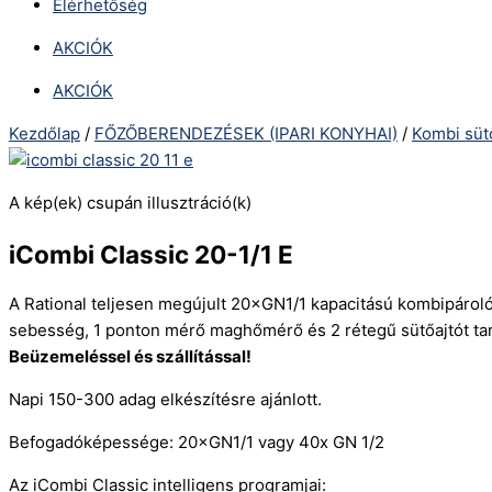
Elérhetőség
AKCIÓK
AKCIÓK
Kezdőlap
/
FŐZŐBERENDEZÉSEK (IPARI KONYHAI)
/
Kombi süt
A kép(ek) csupán illusztráció(k)
iCombi Classic 20-1/1 E
A Rational teljesen megújult 20×GN1/1 kapacitású kombipárolój
sebesség, 1 ponton mérő maghőmérő és 2 rétegű sütőajtót tart
Beüzemeléssel és szállítással!
Napi 150-300 adag elkészítésre ajánlott.
Befogadóképessége: 20×GN1/1 vagy 40x GN 1/2
Az iCombi Classic intelligens programjai: