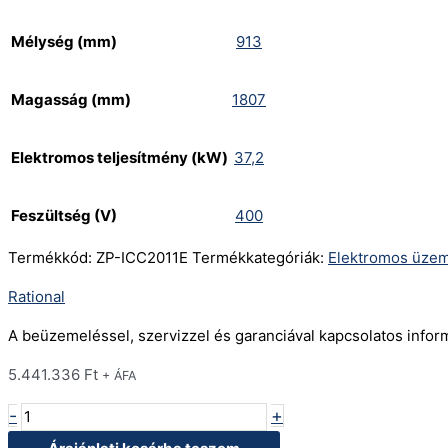
Mélység (mm)
913
Magasság (mm)
1807
Elektromos teljesítmény (kW)
37,2
Feszültség (V)
400
Termékkód:
ZP-ICC2011E
Termékkategóriák:
Elektromos üze
Rational
A beüzemeléssel, szervizzel és garanciával kapcsolatos info
5.441.336
Ft
+ ÁFA
-
+