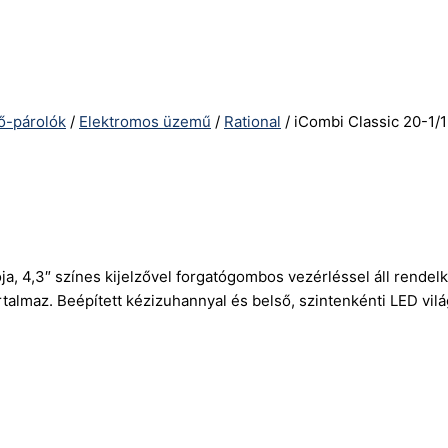
ő-párolók
/
Elektromos üzemű
/
Rational
/ iCombi Classic 20-1/1
a, 4,3″ színes kijelzővel forgatógombos vezérléssel áll rendelke
almaz. Beépített kézizuhannyal és belső, szintenkénti LED vil