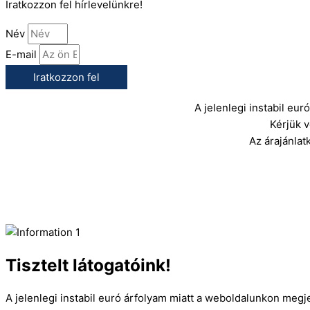
Iratkozzon fel hírlevelünkre!
Név
E-mail
Iratkozzon fel
A jelenlegi instabil eu
Kérjük 
Az árajánlat
Tisztelt látogatóink!
A jelenlegi instabil euró árfolyam miatt a weboldalunkon megj