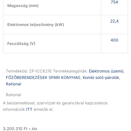
754
Magasság (mm)
22,4
Elektromos teljesítmény (kW)
400
Feszültség (V)
Termékkód:
ZP-ICC621E
Termékkategóriák:
Elektromos üzemű
,
FŐZŐBERENDEZÉSEK (IPARI KONYHAI)
,
Kombi sütő-párolók
,
Rational
Rational
A beüzemeléssel, szervizzel és garanciával kapcsolatos
információk
ITT
érhetők el.
3.200.310
Ft
+ ÁFA