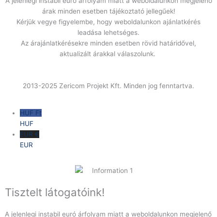
A jelenlegi instabil euró árfolyam miatt a weboldalunkon megjelenő
árak minden esetben tájékoztató jellegűek!
Kérjük vegye figyelembe, hogy weboldalunkon ajánlatkérés
leadása lehetséges.
Az árajánlatkérésekre minden esetben rövid határidővel,
aktualizált árakkal válaszolunk.
2013-2025 Zericom Projekt Kft. Minden jog fenntartva.
HUF Ft
HUF
EUR €
EUR
Tisztelt látogatóink!
A jelenlegi instabil euró árfolyam miatt a weboldalunkon megjelenő