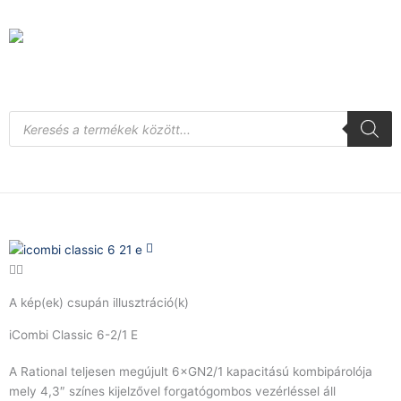
Skip
to
content
Products
search
A kép(ek) csupán illusztráció(k)
iCombi Classic 6-2/1 E
A Rational teljesen megújult 6×GN2/1 kapacitású kombipárolója
mely 4,3″ színes kijelzővel forgatógombos vezérléssel áll