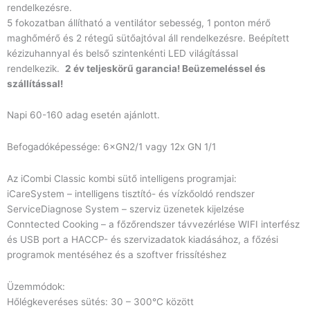
rendelkezésre.
5 fokozatban állítható a ventilátor sebesség, 1 ponton mérő
maghőmérő és 2 rétegű sütőajtóval áll rendelkezésre. Beépített
kézizuhannyal és belső szintenkénti LED világítással
rendelkezik.
2 év teljeskörű garancia! Beüzemeléssel és
szállítással!
Napi 60-160 adag esetén ajánlott.
Befogadóképessége: 6×GN2/1 vagy 12x GN 1/1
Az iCombi Classic kombi sütő intelligens programjai:
iCareSystem – intelligens tisztító- és vízkőoldó rendszer
ServiceDiagnose System – szerviz üzenetek kijelzése
Conntected Cooking – a főzőrendszer távvezérlése WIFI interfész
és USB port a HACCP- és szervizadatok kiadásához, a főzési
programok mentéséhez és a szoftver frissítéshez
Üzemmódok:
Hőlégkeveréses sütés: 30 – 300°C között