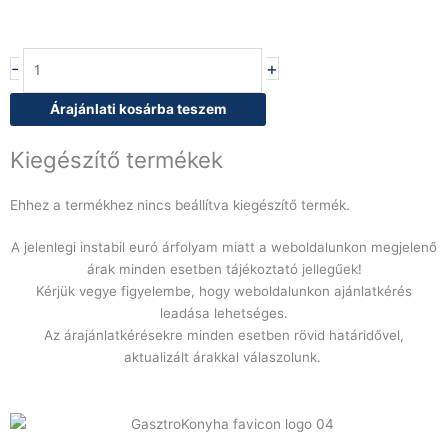
iCombi
-
+
Classic
6-
Árajánlati kosárba teszem
2/1
E
Kiegészítő termékek
mennyiség
Ehhez a termékhez nincs beállítva kiegészítő termék.
A jelenlegi instabil euró árfolyam miatt a weboldalunkon megjelenő
árak minden esetben tájékoztató jellegűek!
Kérjük vegye figyelembe, hogy weboldalunkon ajánlatkérés
leadása lehetséges.
Az árajánlatkérésekre minden esetben rövid határidővel,
aktualizált árakkal válaszolunk.