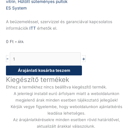
vitrin
,
Hűtött süteményes pultok
ES System
A beüzemeléssel, szervizzel és garanciával kapcsolatos
információk
ITT
érhetők el.
0
Ft
+ ÁFA
-
+
Árajánlati kosárba teszem
Kiegészítő termékek
Ehhez a termékhez nincs beállítva kiegészítő termék.
A jelenlegi instabil euró árfolyam miatt a weboldalunkon
megjelenő árak minden esetben tájékoztató jellegűek!
Kérjük vegye figyelembe, hogy weboldalunkon ajánlatkérés
leadása lehetséges.
Az árajánlatkérésekre minden esetben rövid határidővel,
aktualizált árakkal válaszolunk.