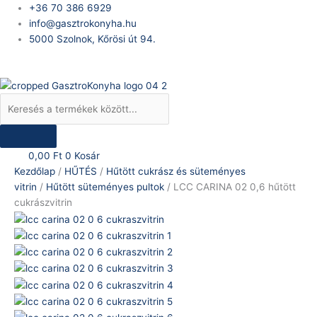
Skip
Products
LCC
+36 70 386 6929
to
search
CARINA
info@gasztrokonyha.hu
content
02
5000 Szolnok, Kőrösi út 94.
0,6
Bejelentkezés
hűtött
cukrászvitrin
mennyiség
0,00
Ft
0
Kosár
Kezdőlap
/
HŰTÉS
/
Hűtött cukrász és süteményes
vitrin
/
Hűtött süteményes pultok
/ LCC CARINA 02 0,6 hűtött
cukrászvitrin