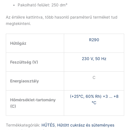
Pakolható felület: 250 dm³
Az értékre kattintva, több hasonló paraméterű terméket tud
megtekinteni.
R290
Hűtőgáz
230 V, 50 Hz
Feszültség (V)
C
Energiaosztály
(+25°C, 60% Rh) +3 … +8
Hőmérséklet-tartomány
°C
(C)
Termékkategóriák:
HŰTÉS
,
Hűtött cukrász és süteményes