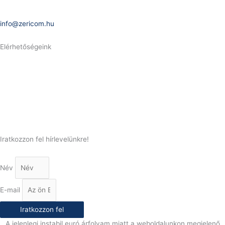
E-Mail:
info@zericom.hu
Elérhetőségeink
Telefonszám:
(+36) 70 386 6929
E-Mail:
info@gasztrokonyha.hu
Iratkozzon fel hírlevelünkre!
Név
E-mail
Iratkozzon fel
A jelenlegi instabil euró árfolyam miatt a weboldalunkon megjelenő