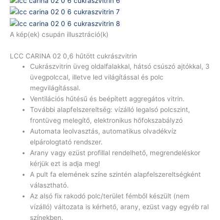
A kép(ek) csupán illusztráció(k)
LCC CARINA 02 0,6 hűtött cukrászvitrin
Cukrászvitrin üveg oldalfalakkal, hátsó csúszó ajtókkal, 3
üvegpolccal, illetve led világítással és polc
megvilágítással.
Ventilációs hűtésű és beépített aggregátos vitrin.
További alapfelszereltség: vízálló legalsó polcszint,
frontüveg melegítő, elektronikus hőfokszabályzó
Automata leolvasztás, automatikus olvadékvíz
elpárologtató rendszer.
Arany vagy ezüst profillal rendelhető, megrendeléskor
kérjük ezt is adja meg!
A pult fa elemének színe szintén alapfelszereltségként
választható.
Az alsó fix rakodó polc/terület fémből készült (nem
vízálló) változata is kérhető, arany, ezüst vagy egyéb ral
színekben.