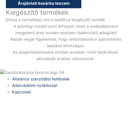
Árajánlati kosárba teszem
Kiegészítő termékek
Ehhez a termékhez nincs beállítva kiegészítő termék.
A jelenlegi instabil euró árfolyam miatt a weboldalunkon
megjelenő árak minden esetben tájékoztató jellegűek!
Kérjük vegye figyelembe, hogy weboldalunkon ajánlatkérés
leadása lehetséges.
Az árajánlatkérésekre minden esetben rövid határidővel,
aktualizált árakkal válaszolunk.
Általános szerződési feltételek
Adatvédelmi nyilatkozat
Kapcsolat
Telefonszám:
(+36) 70 386 6929
E-Mail:
info@zericom.hu