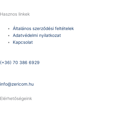
Hasznos linkek
Általános szerződési feltételek
Adatvédelmi nyilatkozat
Kapcsolat
Telefonszám:
(+36) 70 386 6929
E-Mail:
info@zericom.hu
Elérhetőségeink
Telefonszám:
(+36) 70 386 6929
E-Mail: