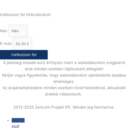
info@gasztrokonyha.hu
Iratkozzon fel hírlevelünkre!
Név
E-mail
Iratkozzon fel
A jelenlegi instabil euró árfolyam miatt a weboldalunkon megjelenő
árak minden esetben tájékoztató jellegűek!
Kérjük vegye figyelembe, hogy weboldalunkon ajánlatkérés leadása
lehetséges.
Az árajánlatkérésekre minden esetben rövid határidővel, aktualizált
árakkal válaszolunk.
2013-2025 Zericom Projekt Kft. Minden jog fenntartva.
HUF Ft
HUF