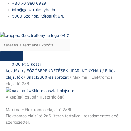
Skip
Products
Maxima
+36 70 386 6929
to
search
-
info@gasztrokonyha.hu
content
Elektromos
5000 Szolnok, Kőrösi út 94.
olajsütő
Bejelentkezés
2x6L
mennyiség
0,00
Ft
0
Kosár
Kezdőlap
/
FŐZŐBERENDEZÉSEK (IPARI KONYHAI)
/
Fritőz-
olajsütők
/
Snack/600-as sorozat
/ Maxima – Elektromos
olajsütő 2x6L
A kép(ek) csupán illusztráció(k)
Maxima – Elektromos olajsütő 2x6L
Elektromos olajsütő 2×6 literes tartállyal, rozsdamentes acél
szerkezettel.