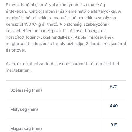
Eltávolítható olaj tartállyal a könnyebb tisztíthatóság
érdekében. Kontrollámpával és kiemelhető olajtartályokkal. A
maximális hőmérséklet a manuális hőmérsékletszabályzón
keresztül 190°C-ig állítható. A biztonsági szabályzónak
köszönhetően nem melegszik túl. A kosár hőszigetelt,
hosszított fogantyúkkal rendelkezik. Az olaj minőségének
megtartását hidegzónás tartály biztosítja. 2 darab erős kosárral
és tetővel.
Az értékre kattintva, több hasonló paraméterű terméket tud
megtekinteni.
570
Szélesség (mm)
440
Mélység (mm)
315
Magasság (mm)