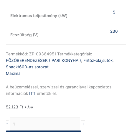
5
Elektromos teljesítmény (kW)
230
Feszültség (V)
Termékkód:
ZP-09364951
Termékkategóriák:
FŐZŐBERENDEZÉSEK (IPARI KONYHAI)
,
Fritőz-olajsütők
,
Snack/600-as sorozat
Maxima
A beüzemeléssel, szervizzel és garanciával kapcsolatos
információk
ITT
érhetők el.
52.123
Ft
+ ÁFA
-
+