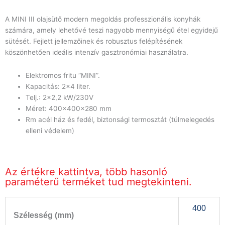
A MINI III olajsütő modern megoldás professzionális konyhák
számára, amely lehetővé teszi nagyobb mennyiségű étel egyidejű
sütését. Fejlett jellemzőinek és robusztus felépítésének
köszönhetően ideális intenzív gasztronómiai használatra.
Elektromos fritu “MINI”.
Kapacitás: 2×4 liter.
Telj.: 2×2,2 kW/230V
Méret: 400x400x280 mm
Rm acél ház és fedél, biztonsági termosztát (túlmelegedés
elleni védelem)
Az értékre kattintva, több hasonló
paraméterű terméket tud megtekinteni.
400
Szélesség (mm)