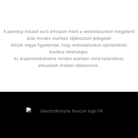
A jelenlegi instabil euró árfolyam miatt a weboldalunkon megjelenő
árak minden esetben tájékoztató jellegűek!
Kérjük vegye figyelembe, hogy weboldalunkon ajánlatkérés
leadása lehetséges.
Az árajánlatkérésekre minden esetben rövid határidővel,
aktualizált árakkal válaszolunk.