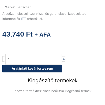
Bartscher
A beüzemeléssel, szervizzel és garanciával kapcsolatos
információk
ITT
érhetők el.
43.740
Ft
+ ÁFA
"MINI"
-
+
2x4
literes
Árajánlati kosárba teszem
fritőz
-
Kiegészítő termékek
A165112
mennyiség
Ehhez a termékhez nincs beállítva kiegészítő termék.