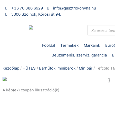
Skip
+36 70 386 6929
info@gasztrokonyha.hu
to
5000 Szolnok, Kőrösi út 94.
content
Products
search
Főoldal
Termékek
Márkáink
Euro
Beüzemelés, szerviz, garancia
B
Kezdőlap
/
HŰTÉS
/
Bárhűtők, minibárok
/
Minibár
/ Tefcold TM
A kép(ek) csupán illusztráció(k)