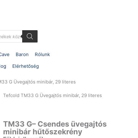
Cave
Baron
Rólunk
log
Elérhetőség
33 G Üvegajtós minibár, 29 literes
Tefcold TM33 G Üvegajtós minibár, 29 literes
TM33 G– Csendes üvegajtós
minibár hűtőszekrény