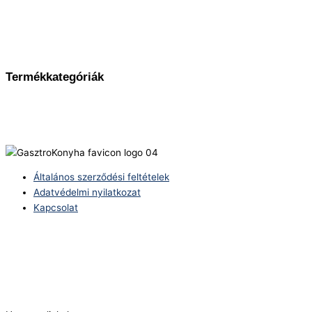
Termékkategóriák
Általános szerződési feltételek
Adatvédelmi nyilatkozat
Kapcsolat
Telefonszám:
(+36) 70 386 6929
E-Mail:
info@zericom.hu