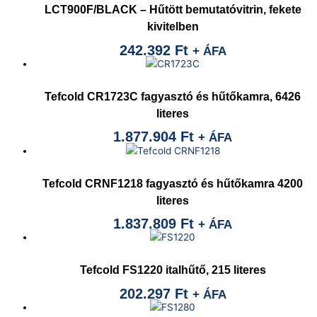
LCT900F/BLACK – Hűtött bemutatóvitrin, fekete
kivitelben
242.392
Ft
+ ÁFA
Tefcold CR1723C fagyasztó és hűtőkamra, 6426
literes
1.877.904
Ft
+ ÁFA
Tefcold CRNF1218 fagyasztó és hűtőkamra 4200
literes
1.837.809
Ft
+ ÁFA
Tefcold FS1220 italhűtő, 215 literes
202.297
Ft
+ ÁFA