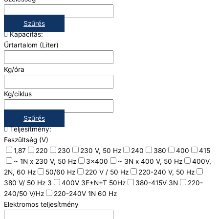
Szűrés
Kapacitás:
Űrtartalom (Liter)
Kg/óra
Kg/ciklus
Szűrés
Teljesítmény:
Feszültség (V)
1,87
220
230
230 V, 50 Hz
240
380
400
415
~ 1N x 230 V, 50 Hz
3x400
~ 3N x 400 V, 50 Hz
400V,
2N, 60 Hz
50/60 Hz
220 V / 50 Hz
220-240 V, 50 Hz
380 V/ 50 Hz 3
400V 3F+N+T 50Hz
380-415V 3N
220-
240/50 V/Hz
220-240V 1N 60 Hz
Elektromos teljesítmény