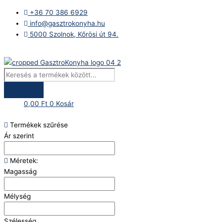
Skip
Products
+36 70 386 6929
to
search
info@gasztrokonyha.hu
content
5000 Szolnok, Kőrösi út 94.
Bejelentkezés
0,00
Ft
0
Kosár
Termékek szűrése
Ár szerint
Méretek:
Magasság
Mélység
Szélesség