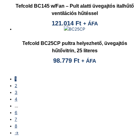
Tefcold BC145 w/Fan – Pult alatti üvegajtós italhűtő
ventilációs hűtéssel
121.014
Ft
+ ÁFA
Tefcold BC25CP pultra helyezhető, üvegajtós
hűtővitrin, 25 literes
98.779
Ft
+ ÁFA
1
2
3
4
…
6
7
8
→