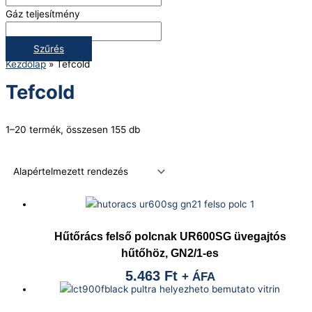
Gáz teljesítmény
Szűrés
Kezdőlap
»
Tefcold
Tefcold
1–20 termék, összesen 155 db
Hűtőrács felső polcnak UR600SG üvegajtós
hűtőhöz, GN2/1-es
5.463
Ft
+ ÁFA