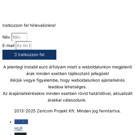
E-Mail:
info@gasztrokonyha.hu
Iratkozzon fel hírlevelünkre!
Név
E-mail
Iratkozzon fel
A jelenlegi instabil euró árfolyam miatt a weboldalunkon megjelenő
árak minden esetben tájékoztató jellegűek!
Kérjük vegye figyelembe, hogy weboldalunkon ajánlatkérés
leadása lehetséges.
Az árajánlatkérésekre minden esetben rövid határidővel, aktualizált
árakkal válaszolunk.
2013-2025 Zericom Projekt Kft. Minden jog fenntartva.
HUF Ft
HUF
EUR €