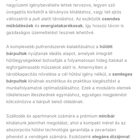
nagyüzemi igénybevételre lettek tervezve, legyen szó
üvegajtós kivitelről a látványos kínáláshoz, vagy teli ajtós
változatról a pult alatti tároláshoz. Az eszközök
csendes
működésűek
és
energiatakarékosak
, így hosszú távon is
gazdaságos üzemeltetést tesznek lehetővé.
A komplexebb pultrendszerek kialakításához a
hűtött
bárpultok
nyújtanak ideális alapot, amelyek integrált
hűtőegységeikkel biztosítják a folyamatosan hideg italokat a
legforgalmasabb műszakok alatt is. Amennyiben a
tárolókapacitás növelése a cél hűtési igény nélkül, a
semleges
bárpultok
kínálnak esztétikus és praktikus kiegészítést a
munkafolyamatok optimalizálásához. Ezek a moduláris elemek
tökéletesen illeszkednek egymáshoz, egységes megjelenést
kölcsönözve a bárpult belső oldalának.
Szállodák és apartmanok számára a prémium
minibár
kínálatunk jelenthet megoldást, ahol a kompakt méret és az
abszorpciós hűtési technológia garantálja a zavartalan
pihenést a vendégek számára. Eszközeink
elegáns dizájnnal