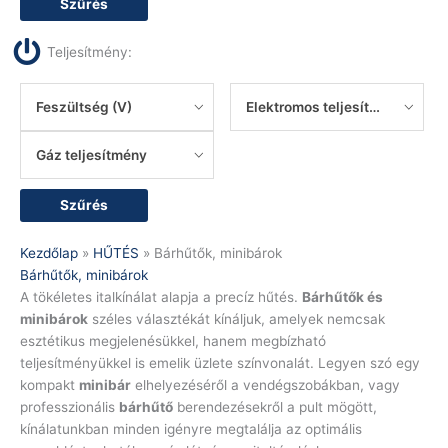
Szűrés
Teljesítmény:
Feszültség (V)
Elektromos teljesítmény
Gáz teljesítmény
Szűrés
Kezdőlap
»
HŰTÉS
»
Bárhűtők, minibárok
Bárhűtők, minibárok
A tökéletes italkínálat alapja a precíz hűtés.
Bárhűtők és
minibárok
széles választékát kínáljuk, amelyek nemcsak
esztétikus megjelenésükkel, hanem megbízható
teljesítményükkel is emelik üzlete színvonalát. Legyen szó egy
kompakt
minibár
elhelyezéséről a vendégszobákban, vagy
professzionális
bárhűtő
berendezésekről a pult mögött,
kínálatunkban minden igényre megtalálja az optimális