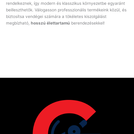
rendelkeznek, így modern és klasszikus környezetbe egyaránt
beilleszthetők. Válogasson professzionális termékeink közül, és
biztosítsa vendégei számára a tökéletes kiszolgálást
megbízható,
hosszú élettartamú
berendezésekkel!