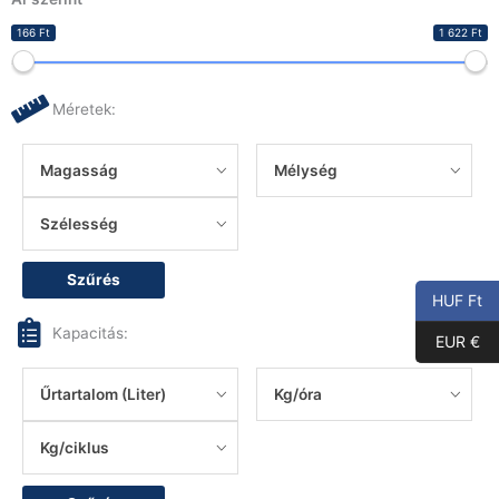
166 Ft
1 622 Ft
Méretek:
Magasság
Mélység
Szélesség
Szűrés
HUF Ft
Kapacitás:
EUR €
Űrtartalom (Liter)
Kg/óra
Kg/ciklus