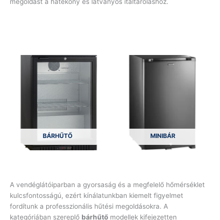
megoldást a hatékony és látványos italtároláshoz.
BÁRHŰTŐ
MINIBÁR
A vendéglátóiparban a gyorsaság és a megfelelő hőmérséklet
kulcsfontosságú, ezért kínálatunkban kiemelt figyelmet
fordítunk a professzionális hűtési megoldásokra. A
kategóriában szereplő
bárhűtő
modellek kifejezetten