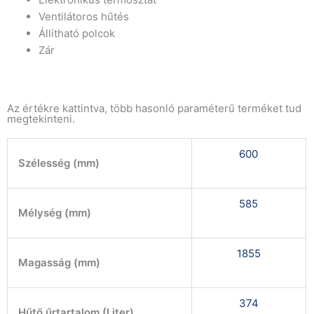
Ventilátoros hűtés
Állítható polcok
Zár
Az értékre kattintva, több hasonló paraméterű terméket tud
megtekinteni.
600
Szélesség (mm)
585
Mélység (mm)
1855
Magasság (mm)
374
Hűtő űrtartalom (Liter)