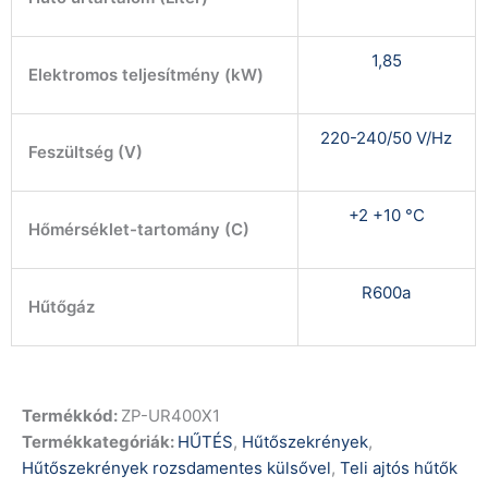
1,85
Elektromos teljesítmény (kW)
220-240/50 V/Hz
Feszültség (V)
+2 +10 °C
Hőmérséklet-tartomány (C)
R600a
Hűtőgáz
Termékkód:
ZP-UR400X1
Termékkategóriák:
HŰTÉS
,
Hűtőszekrények
,
Hűtőszekrények rozsdamentes külsővel
,
Teli ajtós hűtők