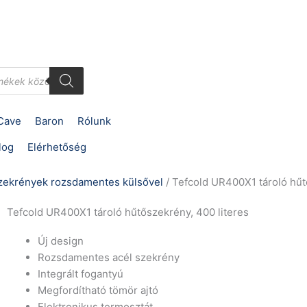
Cave
Baron
Rólunk
log
Elérhetőség
zekrények rozsdamentes külsővel
/ Tefcold UR400X1 tároló hűt
Tefcold UR400X1 tároló hűtőszekrény, 400 literes
Új design
Rozsdamentes acél szekrény
Integrált fogantyú
Megfordítható tömör ajtó
Elektronikus termosztát