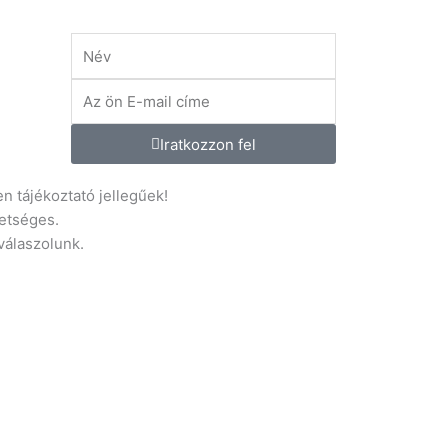
Név
E-
mail
.hu
Iratkozzon fel
n tájékoztató jellegűek!
etséges.
 válaszolunk.