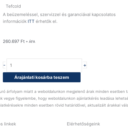
Tefcold
A beüzemeléssel, szervizzel és garanciával kapcsolatos
információk
ITT
érhetők el.
260.697
Ft
+ ÁFA
Tefcold
-
+
UR400X1
tároló
Árajánlati kosárba teszem
hűtőszekrény,
400
l euró árfolyam miatt a weboldalunkon megjelenő árak minden esetben tá
literes
ük vegye figyelembe, hogy weboldalunkon ajánlatkérés leadása lehets
mennyiség
latkérésekre minden esetben rövid határidővel, aktualizált árakkal vá
s linkek
Elérhetőségeink