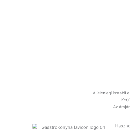
A jelenlegi instabi
Kérj
Az áraján
Haszno