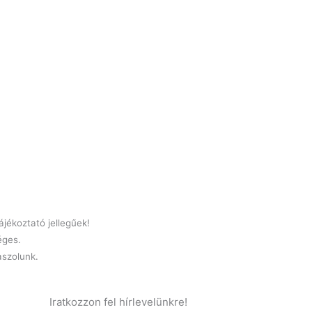
jékoztató jellegűek!
éges.
laszolunk.
Iratkozzon fel hírlevelünkre!