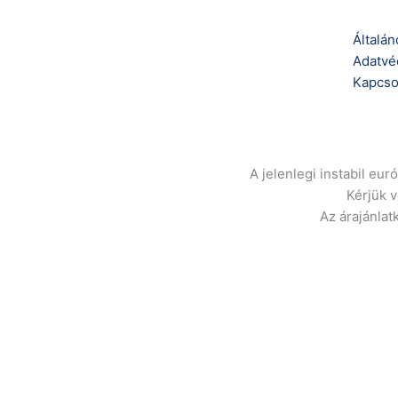
Általán
Adatvé
Kapcso
A jelenlegi instabil eu
Kérjük 
Az árajánlat