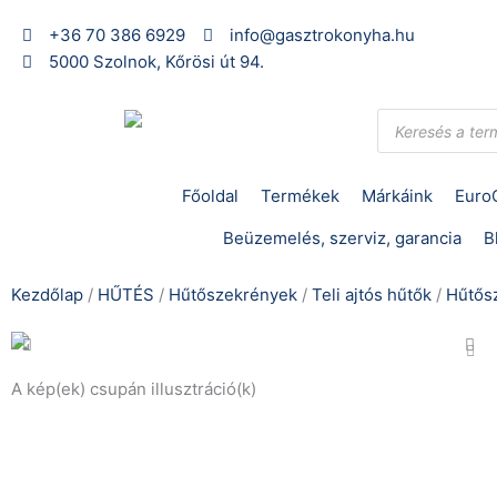
Skip
+36 70 386 6929
info@gasztrokonyha.hu
to
5000 Szolnok, Kőrösi út 94.
content
Products
search
Főoldal
Termékek
Márkáink
Euro
Beüzemelés, szerviz, garancia
B
Kezdőlap
/
HŰTÉS
/
Hűtőszekrények
/
Teli ajtós hűtők
/
Hűtős
A kép(ek) csupán illusztráció(k)