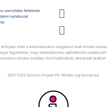
Telefonszám:
os szerződési feltételek
delmi nyilatkozat
(+36) 70 386 6929
lat
E-Mail:
info@gasztrokonyha
ró árfolyam miatt a weboldalunkon megjelenő árak minden esetbe
vegye figyelembe, hogy weboldalunkon ajánlatkérés leadása leh
kérésekre minden esetben rövid határidővel, aktualizált árakkal
2013-2025 Zericom Projekt Kft. Minden jog fenntartva.