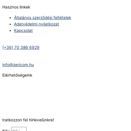
Hasznos linkek
Általános szerződési feltételek
Adatvédelmi nyilatkozat
Kapcsolat
Telefonszám:
(+36) 70 386 6929
E-Mail:
info@zericom.hu
Elérhetőségeink
Telefonszám:
(+36) 70 386 6929
E-Mail:
info@gasztrokonyha.hu
Iratkozzon fel hírlevelünkre!