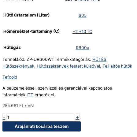
Hűtő űrtartalom (Liter)
605
Hőmérséklet-tartomány (C)
+2 +10 °C
Hűtőgáz
R600a
Termékkód:
ZP-UR600W1
Termékkategóriák:
HŰTÉS
,
Hűtőszekrények
,
Hűtőszekrények festett külsővel
,
Teli ajtós hűtők
Tefcold
A beüzemeléssel, szervizzel és garanciával kapcsolatos
információk
ITT
érhetők el.
285.681
Ft
+ ÁFA
-
+
Árajánlati kosárba teszem