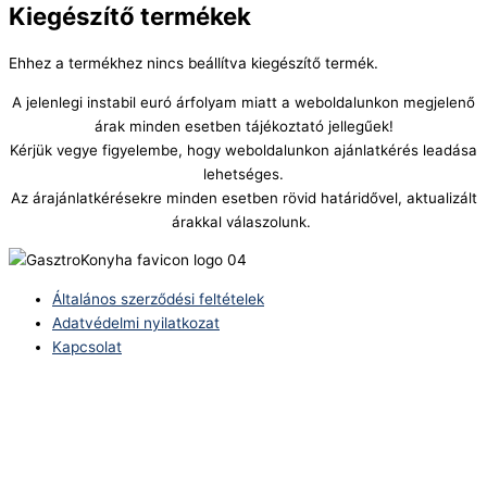
Kiegészítő termékek
Ehhez a termékhez nincs beállítva kiegészítő termék.
A jelenlegi instabil euró árfolyam miatt a weboldalunkon megjelenő
árak minden esetben tájékoztató jellegűek!
Kérjük vegye figyelembe, hogy weboldalunkon ajánlatkérés leadása
lehetséges.
Az árajánlatkérésekre minden esetben rövid határidővel, aktualizált
árakkal válaszolunk.
Általános szerződési feltételek
Adatvédelmi nyilatkozat
Kapcsolat
Telefonszám:
(+36) 70 386 6929
E-Mail:
info@zericom.hu