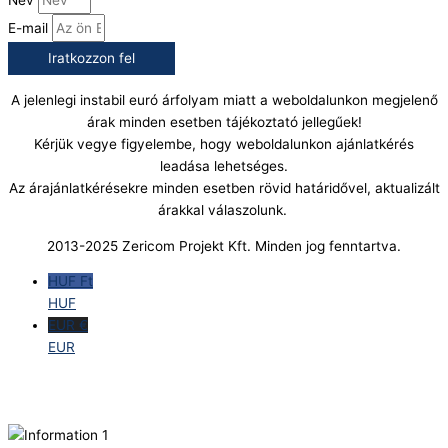
Név
E-mail
Iratkozzon fel
A jelenlegi instabil euró árfolyam miatt a weboldalunkon megjelenő
árak minden esetben tájékoztató jellegűek!
Kérjük vegye figyelembe, hogy weboldalunkon ajánlatkérés
leadása lehetséges.
Az árajánlatkérésekre minden esetben rövid határidővel, aktualizált
árakkal válaszolunk.
2013-2025 Zericom Projekt Kft. Minden jog fenntartva.
HUF Ft
HUF
EUR €
EUR