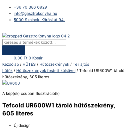
Skip
Products
Tefcold
+36 70 386 6929
to
search
UR600W1
info@gasztrokonyha.hu
content
tároló
5000 Szolnok, Kőrösi út 94.
hűtőszekrény,
605
Bejelentkezés
literes
mennyiség
0,00
Ft
0
Kosár
Kezdőlap
/
HŰTÉS
/
Hűtőszekrények
/
Teli ajtós
hűtők
/
Hűtőszekrények festett külsővel
/ Tefcold UR600W1 tároló
hűtőszekrény, 605 literes
A kép(ek) csupán illusztráció(k)
Tefcold UR600W1 tároló hűtőszekrény,
605 literes
Új design