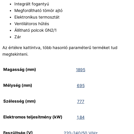
Integrált fogantyú
Megfordítható tömör ajtó
Elektronikus termosztát
Ventilátoros hűtés
Állítható polcok GN2/1
Zár
Az értékre kattintva, több hasonló paraméterű terméket tud
megtekinteni.
Magasság (mm)
1895
Mélység (mm)
695
Szélesség (mm)
777
Elektromos teljesítmény (kW)
1,84
Feszültség (V)
220-240/50 V/Hz