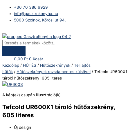
Skip
Products
Tefcold
+36 70 386 6929
to
search
UR600X1
info@gasztrokonyha.hu
content
tároló
5000 Szolnok, Kőrösi út 94.
hűtőszekrény,
605
Bejelentkezés
literes
mennyiség
0,00
Ft
0
Kosár
Kezdőlap
/
HŰTÉS
/
Hűtőszekrények
/
Teli ajtós
hűtők
/
Hűtőszekrények rozsdamentes külsővel
/ Tefcold UR600X1
tároló hűtőszekrény, 605 literes
A kép(ek) csupán illusztráció(k)
Tefcold UR600X1 tároló hűtőszekrény,
605 literes
Új design