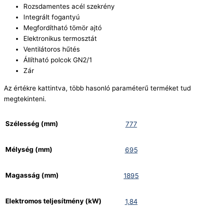
Rozsdamentes acél szekrény
Integrált fogantyú
Megfordítható tömör ajtó
Elektronikus termosztát
Ventilátoros hűtés
Állítható polcok GN2/1
Zár
Az értékre kattintva, több hasonló paraméterű terméket tud
megtekinteni.
Szélesség (mm)
777
Mélység (mm)
695
Magasság (mm)
1895
Elektromos teljesítmény (kW)
1,84