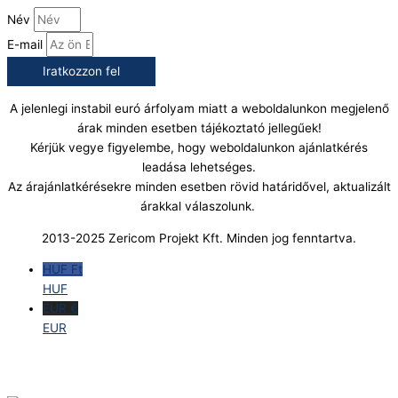
Név
E-mail
Iratkozzon fel
A jelenlegi instabil euró árfolyam miatt a weboldalunkon megjelenő
árak minden esetben tájékoztató jellegűek!
Kérjük vegye figyelembe, hogy weboldalunkon ajánlatkérés
leadása lehetséges.
Az árajánlatkérésekre minden esetben rövid határidővel, aktualizált
árakkal válaszolunk.
2013-2025 Zericom Projekt Kft. Minden jog fenntartva.
HUF Ft
HUF
EUR €
EUR