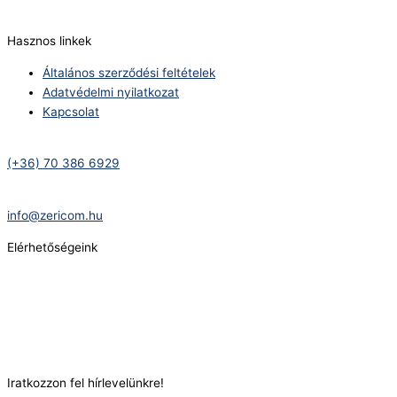
info@zericom.hu
Hasznos linkek
Általános szerződési feltételek
Adatvédelmi nyilatkozat
Kapcsolat
Telefonszám:
(+36) 70 386 6929
E-Mail:
info@zericom.hu
Elérhetőségeink
Telefonszám:
(+36) 70 386 6929
E-Mail:
info@gasztrokonyha.hu
Iratkozzon fel hírlevelünkre!