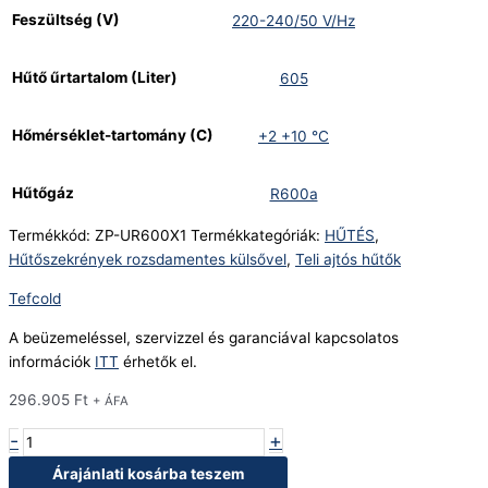
Feszültség (V)
220-240/50 V/Hz
Hűtő űrtartalom (Liter)
605
Hőmérséklet-tartomány (C)
+2 +10 °C
Hűtőgáz
R600a
Termékkód:
ZP-UR600X1
Termékkategóriák:
HŰTÉS
,
Hűtőszekrények rozsdamentes külsővel
,
Teli ajtós hűtők
Tefcold
A beüzemeléssel, szervizzel és garanciával kapcsolatos
információk
ITT
érhetők el.
296.905
Ft
+ ÁFA
-
+
Árajánlati kosárba teszem