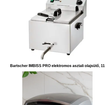
Bartscher IMBISS PRO elektromos asztali olajsütő, 11
literes – 8,1 kW
153.090
Ft
+ ÁFA