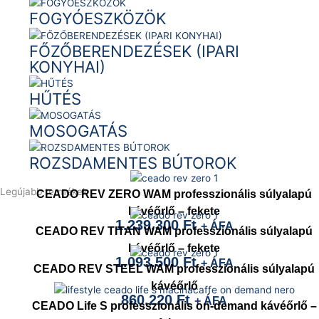
FOGYÓESZKÖZÖK
FŐZŐBERENDEZÉSEK (IPARI
KONYHAI)
HŰTÉS
MOSOGATÁS
ROZSDAMENTES BÚTOROK
Legújabb termékek
CEADO REV ZERO WAM professzionális súlyalapú
kávéőrlő – fekete
1.239.300
Ft
+ ÁFA
CEADO REV TITAN WAM professzionális súlyalapú
kávéőrlő – fekete
1.093.500
Ft
+ ÁFA
CEADO REV STEEL WAM professzionális súlyalapú
kávéőrlő
860.220
Ft
+ ÁFA
CEADO Life S professzionális on-demand kávéőrlő –