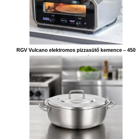
RGV Vulcano elektromos pizzasütő kemence – 450
°C, 33 cm pizzához
94.405
Ft
+ ÁFA