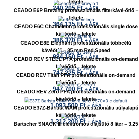
fekete
240.205
Ft
+ ÁFA
CEADO E6P Brewing professzionális filterkávé-őrlő –
fekete
364.135
Ft
+ ÁFA
CEADO E6C Chameleon professzionális single dose
kávéőrlő – fekete
386.370
Ft
+ ÁFA
CEADO E8E Elephant professzionális többcélú
kávéőrlő – 85 mm Red Speed
984.150
Ft
+ ÁFA
CEADO REV STEEL PFA professzionális on-demand
kávéőrlő – fekete
747.225
Ft
+ ÁFA
CEADO REV Titan PFA professzionális on-demand
kávéőrlő – fekete
947.700
Ft
+ ÁFA
CEADO REV Zero PFA professzionális on-demand
kávéőrlő – fekete
1.093.500
Ft
+ ÁFA
CEADO E37Z-Barista WAM professzionális súlyalapú
kávéőrlő – fekete
1.312.200
Ft
+ ÁFA
Bartscher SNACK III elektromos olajsütő 8 liter – 3,25
kW
53.217
Ft
+ ÁFA