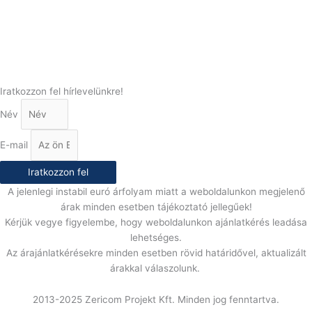
(+36) 70 386 6929
E-Mail:
info@gasztrokonyha.hu
Iratkozzon fel hírlevelünkre!
Név
E-mail
Iratkozzon fel
A jelenlegi instabil euró árfolyam miatt a weboldalunkon megjelenő
árak minden esetben tájékoztató jellegűek!
Kérjük vegye figyelembe, hogy weboldalunkon ajánlatkérés leadása
lehetséges.
Az árajánlatkérésekre minden esetben rövid határidővel, aktualizált
árakkal válaszolunk.
2013-2025 Zericom Projekt Kft. Minden jog fenntartva.