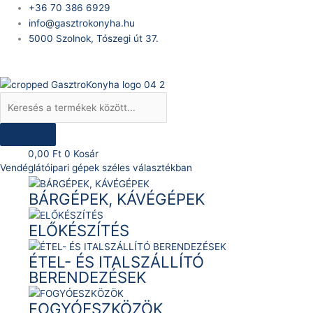
Skip
Products
+36 70 386 6929
to
search
info@gasztrokonyha.hu
content
5000 Szolnok, Tószegi út 37.
Bejelentkezés
0,00
Ft
0
Kosár
Vendéglátóipari gépek széles választékban
BÁRGÉPEK, KÁVÉGÉPEK
ELŐKÉSZÍTÉS
ÉTEL- ÉS ITALSZÁLLÍTÓ
BERENDEZÉSEK
FOGYÓESZKÖZÖK