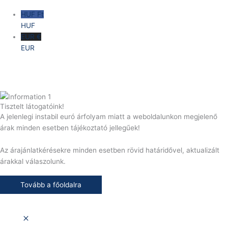
HUF Ft
HUF
EUR €
EUR
Tisztelt látogatóink!
A jelenlegi instabil euró árfolyam miatt a weboldalunkon megjelenő
árak minden esetben tájékoztató jellegűek!
Az árajánlatkérésekre minden esetben rövid határidővel, aktualizált
árakkal válaszolunk.
Tovább a főoldalra