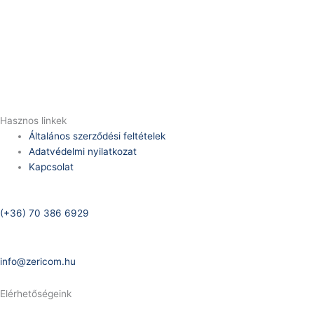
Telefonszám:
(+36) 70 386 6929
E-Mail:
info@zericom.hu
Hasznos linkek
Általános szerződési feltételek
Adatvédelmi nyilatkozat
Kapcsolat
Telefonszám:
(+36) 70 386 6929
E-Mail:
info@zericom.hu
Elérhetőségeink
Telefonszám: