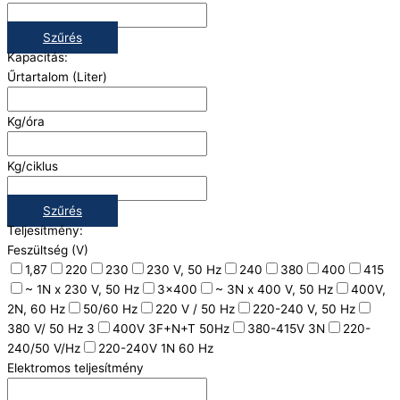
Szűrés
Kapacitás:
Űrtartalom (Liter)
Kg/óra
Kg/ciklus
Szűrés
Teljesítmény:
Feszültség (V)
1,87
220
230
230 V, 50 Hz
240
380
400
415
~ 1N x 230 V, 50 Hz
3x400
~ 3N x 400 V, 50 Hz
400V,
2N, 60 Hz
50/60 Hz
220 V / 50 Hz
220-240 V, 50 Hz
380 V/ 50 Hz 3
400V 3F+N+T 50Hz
380-415V 3N
220-
240/50 V/Hz
220-240V 1N 60 Hz
Elektromos teljesítmény