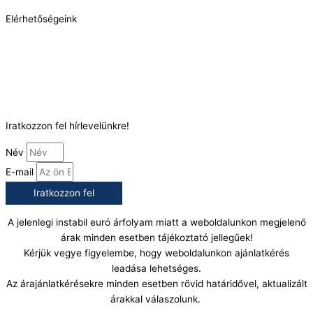
Elérhetőségeink
Telefonszám:
(+36) 70 386 6929
E-Mail:
info@gasztrokonyha.hu
Iratkozzon fel hírlevelünkre!
Név
E-mail
Iratkozzon fel
A jelenlegi instabil euró árfolyam miatt a weboldalunkon megjelenő
árak minden esetben tájékoztató jellegűek!
Kérjük vegye figyelembe, hogy weboldalunkon ajánlatkérés
leadása lehetséges.
Az árajánlatkérésekre minden esetben rövid határidővel, aktualizált
árakkal válaszolunk.