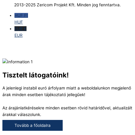
2013-2025 Zericom Projekt Kft. Minden jog fenntartva.
HUF Ft
HUF
EUR €
EUR
Tisztelt látogatóink!
A jelenlegi instabil euró árfolyam miatt a weboldalunkon megjelenő
árak minden esetben tájékoztató jellegűek!
Az árajánlatkérésekre minden esetben rövid határidővel, aktualizált
árakkal válaszolunk.
Tovább a főoldalra