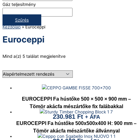
Gáz teljesítmény
Szűrés
Kezdőlap
»
Euroceppi
Euroceppi
Mind a(z) 5 találat megjelenítve
EUROCEPPI Fa hústőke 500 × 500 × 900 mm –
Tömör akácfa mészártőke fix falábakkal
230.981
Ft
+ ÁFA
EUROCEPPI Fa hústőke 500x500x400 H: 900 mm –
Tömör akácfa mészártőke állvánnyal