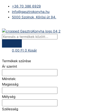
Skip
Products
+36 70 386 6929
to
search
info@gasztrokonyha.hu
content
5000 Szolnok, Kőrösi út 94.
Bejelentkezés
0,00
Ft
0
Kosár
Termékek szűrése
Ár szerint
Méretek:
Magasság
Mélység
Szélesség