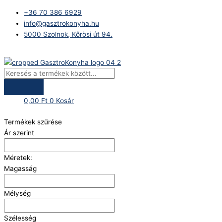
Skip
Products
+36 70 386 6929
to
search
info@gasztrokonyha.hu
content
5000 Szolnok, Kőrösi út 94.
Bejelentkezés
0,00
Ft
0
Kosár
Termékek szűrése
Ár szerint
Méretek:
Magasság
Mélység
Szélesség