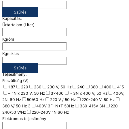
Szűrés
Kapacitás:
Űrtartalom (Liter)
Kg/óra
Kg/ciklus
Szűrés
Teljesítmény:
Feszültség (V)
1,87
220
230
230 V, 50 Hz
240
380
400
415
~ 1N x 230 V, 50 Hz
3x400
~ 3N x 400 V, 50 Hz
400V,
2N, 60 Hz
50/60 Hz
220 V / 50 Hz
220-240 V, 50 Hz
380 V/ 50 Hz 3
400V 3F+N+T 50Hz
380-415V 3N
220-
240/50 V/Hz
220-240V 1N 60 Hz
Elektromos teljesítmény