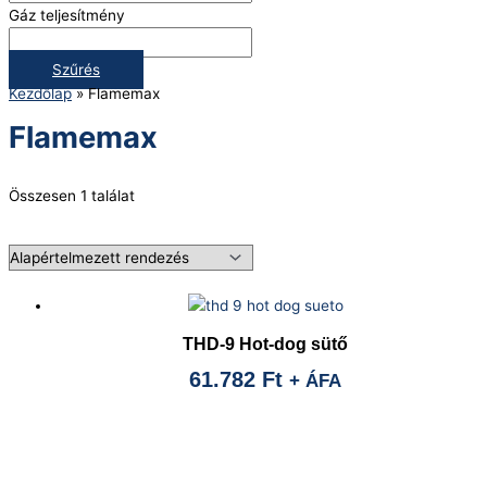
Gáz teljesítmény
Szűrés
Kezdőlap
»
Flamemax
Flamemax
Összesen 1 találat
THD-9 Hot-dog sütő
61.782
Ft
+ ÁFA