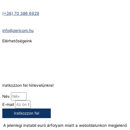
Telefonszám:
(+36) 70 386 6929
E-Mail:
info@zericom.hu
Elérhetőségeink
Telefonszám:
(+36) 70 386 6929
E-Mail:
info@gasztrokonyha.hu
Iratkozzon fel hírlevelünkre!
Név
E-mail
Iratkozzon fel
A jelenlegi instabil euró árfolyam miatt a weboldalunkon megjelenő