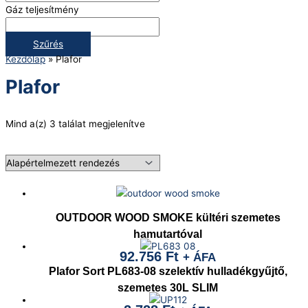
Gáz teljesítmény
Szűrés
Kezdőlap
»
Plafor
Plafor
Mind a(z) 3 találat megjelenítve
OUTDOOR WOOD SMOKE kültéri szemetes
hamutartóval
92.756
Ft
+ ÁFA
Plafor Sort PL683-08 szelektív hulladékgyűjtő,
szemetes 30L SLIM