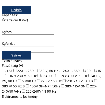
Szűrés
Kapacitás:
Űrtartalom (Liter)
Kg/óra
Kg/ciklus
Szűrés
Teljesítmény:
Feszültség (V)
1,87
220
230
230 V, 50 Hz
240
380
400
415
~ 1N x 230 V, 50 Hz
3x400
~ 3N x 400 V, 50 Hz
400V,
2N, 60 Hz
50/60 Hz
220 V / 50 Hz
220-240 V, 50 Hz
380 V/ 50 Hz 3
400V 3F+N+T 50Hz
380-415V 3N
220-
240/50 V/Hz
220-240V 1N 60 Hz
Elektromos teljesítmény