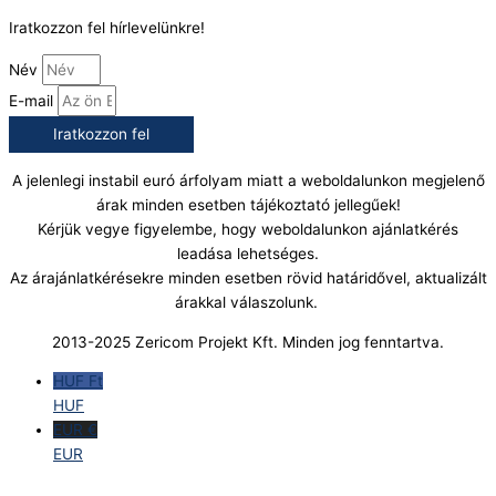
Iratkozzon fel hírlevelünkre!
Név
E-mail
Iratkozzon fel
A jelenlegi instabil euró árfolyam miatt a weboldalunkon megjelenő
árak minden esetben tájékoztató jellegűek!
Kérjük vegye figyelembe, hogy weboldalunkon ajánlatkérés
leadása lehetséges.
Az árajánlatkérésekre minden esetben rövid határidővel, aktualizált
árakkal válaszolunk.
2013-2025 Zericom Projekt Kft. Minden jog fenntartva.
HUF Ft
HUF
EUR €
EUR