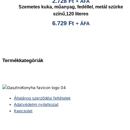
2.728
Ft
+ ÁFA
Szemetes kuka, műanyag, fedéllel, metál szürke
színű,120 literes
6.729
Ft
+ ÁFA
Termékkategóriák
Általános szerződési feltételek
Adatvédelmi nyilatkozat
Kapcsolat
Telefonszám:
(+36) 70 386 6929