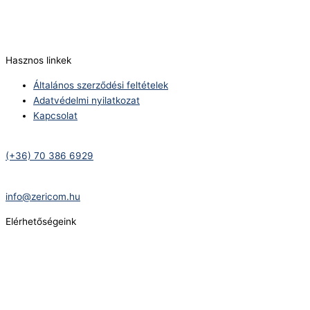
E-Mail:
info@zericom.hu
Hasznos linkek
Általános szerződési feltételek
Adatvédelmi nyilatkozat
Kapcsolat
Telefonszám:
(+36) 70 386 6929
E-Mail:
info@zericom.hu
Elérhetőségeink
Telefonszám:
(+36) 70 386 6929
E-Mail:
info@gasztrokonyha.hu