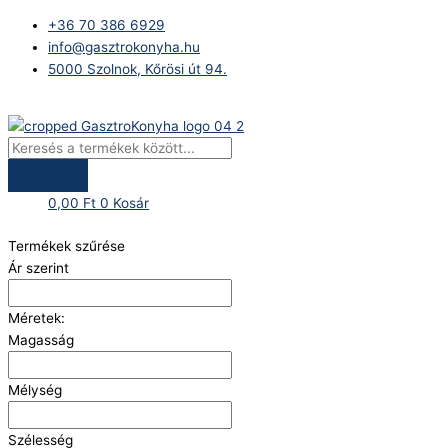
Skip
Products
+36 70 386 6929
to
search
info@gasztrokonyha.hu
content
5000 Szolnok, Kőrösi út 94.
Bejelentkezés
0,00
Ft
0
Kosár
Termékek szűrése
Ár szerint
Méretek:
Magasság
Mélység
Szélesség