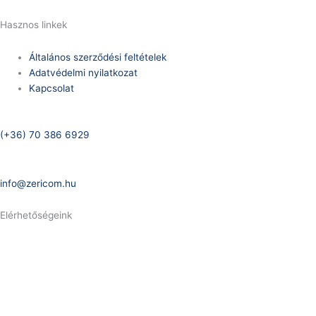
Hasznos linkek
Általános szerződési feltételek
Adatvédelmi nyilatkozat
Kapcsolat
Telefonszám:
(+36) 70 386 6929
E-Mail:
info@zericom.hu
Elérhetőségeink
Telefonszám:
(+36) 70 386 6929
E-Mail:
info@gasztrokonyha.hu