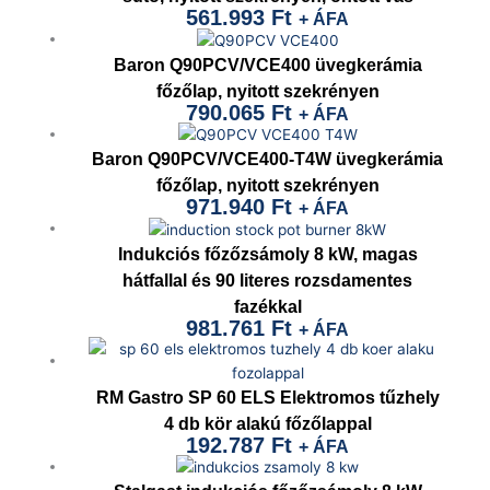
561.993
Ft
+ ÁFA
Baron Q90PCV/VCE400 üvegkerámia
főzőlap, nyitott szekrényen
790.065
Ft
+ ÁFA
Baron Q90PCV/VCE400-T4W üvegkerámia
főzőlap, nyitott szekrényen
971.940
Ft
+ ÁFA
Indukciós főzőzsámoly 8 kW, magas
hátfallal és 90 literes rozsdamentes
fazékkal
981.761
Ft
+ ÁFA
RM Gastro SP 60 ELS Elektromos tűzhely
4 db kör alakú főzőlappal
192.787
Ft
+ ÁFA