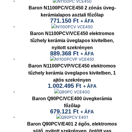
Baron N1100PC/VCE450 2 zónás üveg-
kerámialapos asztali főzőlap
771.150
Ft
+ ÁFA
Baron N1100PCV/VCE450 elektromos
tűzhely kerámia üveglapos kivitelben,
nyitott szekrényen
889.368
Ft
+ ÁFA
Baron N1100PCVP/VCE450 elektromos
tűzhely kerámia üveglapos kivitelben, 1
ajtós szekrényen
1.002.495
Ft
+ ÁFA
Baron Q90PC/VCE400 üvegkerámia
főzőlap
679.121
Ft
+ ÁFA
Baron Q90PCV/E401 2 égős, elektromos
sütő, nyitott szekrényen, öntött vas