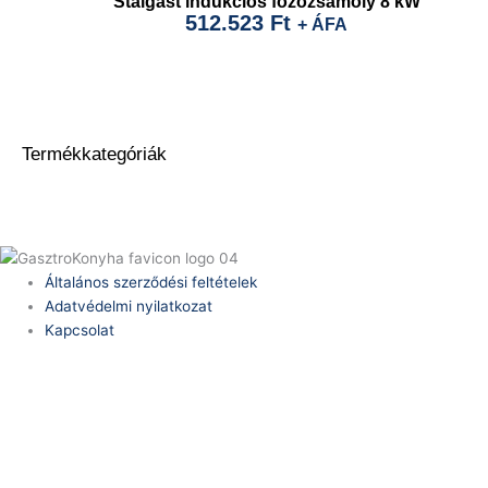
Stalgast indukciós főzőzsámoly 8 kW
512.523
Ft
+ ÁFA
Termékkategóriák
Általános szerződési feltételek
Adatvédelmi nyilatkozat
Kapcsolat
Telefonszám:
(+36) 70 386 6929
E-Mail:
info@zericom.hu