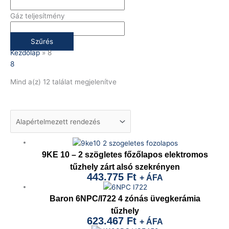
Gáz teljesítmény
Szűrés
Kezdőlap
»
8
8
Mind a(z) 12 találat megjelenítve
9KE 10 – 2 szögletes főzőlapos elektromos
tűzhely zárt alsó szekrényen
443.775
Ft
+ ÁFA
Baron 6NPC/I722 4 zónás üvegkerámia
tűzhely
623.467
Ft
+ ÁFA