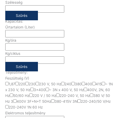
Szélesség
Szűrés
Kapacitás:
Űrtartalom (Liter)
Kg/óra
Kg/ciklus
Szűrés
Teljesítmény:
Feszültség (V)
1,87
220
230
230 V, 50 Hz
240
380
400
415
~ 1N
x 230 V, 50 Hz
3x400
~ 3N x 400 V, 50 Hz
400V, 2N, 60
Hz
50/60 Hz
220 V / 50 Hz
220-240 V, 50 Hz
380 V/ 50
Hz 3
400V 3F+N+T 50Hz
380-415V 3N
220-240/50 V/Hz
220-240V 1N 60 Hz
Elektromos teljesítmény