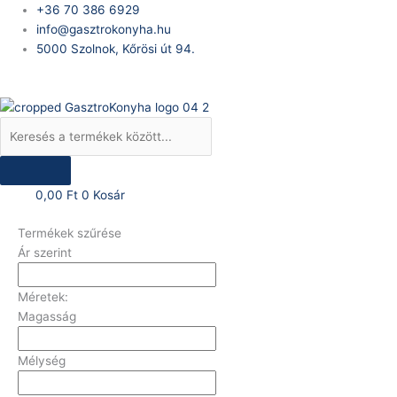
Skip
Products
+36 70 386 6929
to
search
info@gasztrokonyha.hu
content
5000 Szolnok, Kőrösi út 94.
Bejelentkezés
0,00
Ft
0
Kosár
Termékek szűrése
Ár szerint
Méretek:
Magasság
Mélység