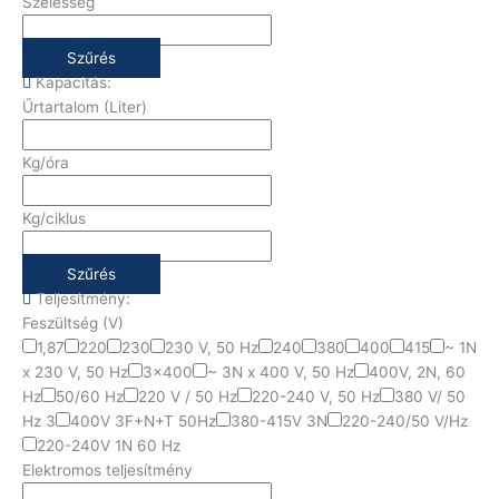
Szélesség
Szűrés
Kapacitás:
Űrtartalom (Liter)
Kg/óra
Kg/ciklus
Szűrés
Teljesítmény:
Feszültség (V)
1,87
220
230
230 V, 50 Hz
240
380
400
415
~ 1N
x 230 V, 50 Hz
3x400
~ 3N x 400 V, 50 Hz
400V, 2N, 60
Hz
50/60 Hz
220 V / 50 Hz
220-240 V, 50 Hz
380 V/ 50
Hz 3
400V 3F+N+T 50Hz
380-415V 3N
220-240/50 V/Hz
220-240V 1N 60 Hz
Elektromos teljesítmény