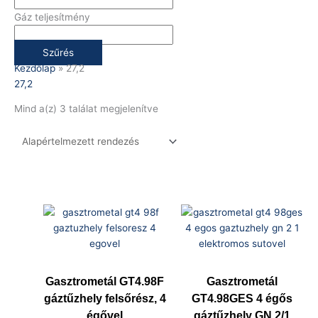
Gáz teljesítmény
Szűrés
Kezdőlap
»
27,2
27,2
Mind a(z) 3 találat megjelenítve
Gasztrometál GT4.98F
Gasztrometál
gáztűzhely felsőrész, 4
GT4.98GES 4 égős
égővel
gáztűzhely GN 2/1