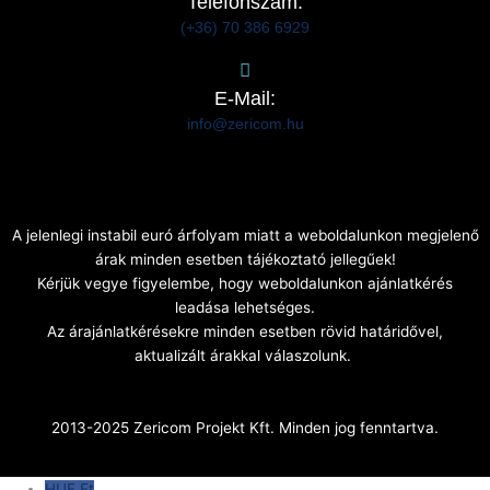
Telefonszám:
(+36) 70 386 6929
E-Mail:
info@zericom.hu
A jelenlegi instabil euró árfolyam miatt a weboldalunkon megjelenő
árak minden esetben tájékoztató jellegűek!
Kérjük vegye figyelembe, hogy weboldalunkon ajánlatkérés
leadása lehetséges.
Az árajánlatkérésekre minden esetben rövid határidővel,
aktualizált árakkal válaszolunk.
2013-2025 Zericom Projekt Kft. Minden jog fenntartva.
HUF Ft