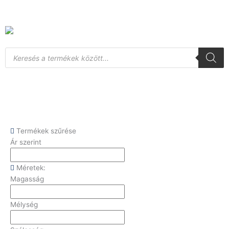
Skip
to
content
Products
search
Termékek szűrése
Ár szerint
Méretek:
Magasság
Mélység