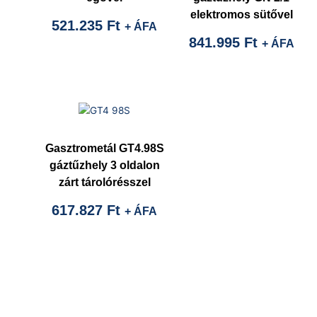
elektromos sütővel
521.235
Ft
+ ÁFA
841.995
Ft
+ ÁFA
Gasztrometál GT4.98S
gáztűzhely 3 oldalon
zárt tárolórésszel
617.827
Ft
+ ÁFA