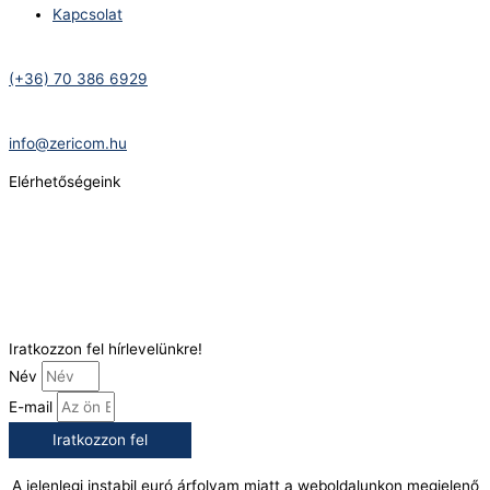
Kapcsolat
Telefonszám:
(+36) 70 386 6929
E-Mail:
info@zericom.hu
Elérhetőségeink
Telefonszám:
(+36) 70 386 6929
E-Mail:
info@gasztrokonyha.hu
Iratkozzon fel hírlevelünkre!
Név
E-mail
Iratkozzon fel
A jelenlegi instabil euró árfolyam miatt a weboldalunkon megjelenő