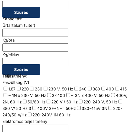
Szűrés
Kapacitás:
Űrtartalom (Liter)
Kg/óra
Kg/ciklus
Szűrés
Teljesítmény:
Feszültség (V)
1,87
220
230
230 V, 50 Hz
240
380
400
415
~ 1N x 230 V, 50 Hz
3x400
~ 3N x 400 V, 50 Hz
400V,
2N, 60 Hz
50/60 Hz
220 V / 50 Hz
220-240 V, 50 Hz
380 V/ 50 Hz 3
400V 3F+N+T 50Hz
380-415V 3N
220-
240/50 V/Hz
220-240V 1N 60 Hz
Elektromos teljesítmény