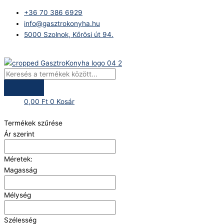
Skip
Products
+36 70 386 6929
to
search
info@gasztrokonyha.hu
content
5000 Szolnok, Kőrösi út 94.
Bejelentkezés
0,00
Ft
0
Kosár
Termékek szűrése
Ár szerint
Méretek:
Magasság
Mélység
Szélesség