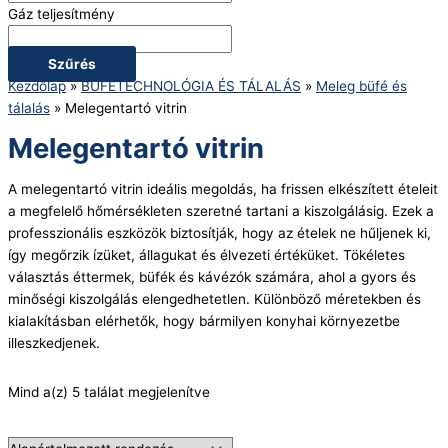
Gáz teljesítmény
Szűrés
Kezdőlap
»
BÜFÉTECHNOLÓGIA ÉS TÁLALÁS
»
Meleg büfé és
tálalás
»
Melegentartó vitrin
Melegentartó vitrin
A melegentartó vitrin ideális megoldás, ha frissen elkészített ételeit
a megfelelő hőmérsékleten szeretné tartani a kiszolgálásig. Ezek a
professzionális eszközök biztosítják, hogy az ételek ne hűljenek ki,
így megőrzik ízüket, állagukat és élvezeti értéküket. Tökéletes
választás éttermek, büfék és kávézók számára, ahol a gyors és
minőségi kiszolgálás elengedhetetlen. Különböző méretekben és
kialakításban elérhetők, hogy bármilyen konyhai környezetbe
illeszkedjenek.
Mind a(z) 5 találat megjelenítve