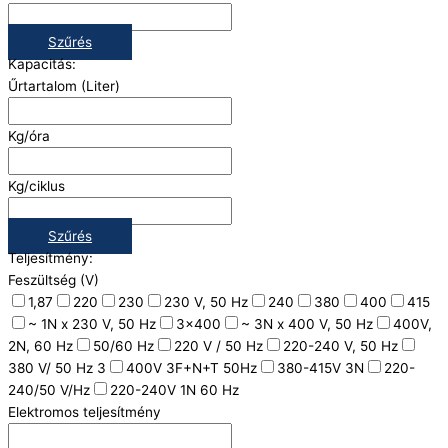
Szűrés
Kapacitás:
Űrtartalom (Liter)
Kg/óra
Kg/ciklus
Szűrés
Teljesítmény:
Feszültség (V)
1,87
220
230
230 V, 50 Hz
240
380
400
415
~ 1N x 230 V, 50 Hz
3x400
~ 3N x 400 V, 50 Hz
400V,
2N, 60 Hz
50/60 Hz
220 V / 50 Hz
220-240 V, 50 Hz
380 V/ 50 Hz 3
400V 3F+N+T 50Hz
380-415V 3N
220-
240/50 V/Hz
220-240V 1N 60 Hz
Elektromos teljesítmény