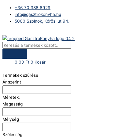
Skip
Products
+36 70 386 6929
to
search
info@gasztrokonyha.hu
content
5000 Szolnok, Kőrösi út 94.
Bejelentkezés
0,00
Ft
0
Kosár
Termékek szűrése
Ár szerint
Méretek:
Magasság
Mélység
Szélesség