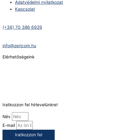
Adatvédelmi nyilatkozat
Kapcsolat
Telefonszám:
(+36) 70 386 6929
E-Mail:
info@zericom.hu
Elérhetőségeink
Telefonszám:
(+36) 70 386 6929
E-Mail:
info@gasztrokonyha.hu
Iratkozzon fel hírlevelünkre!
Név
E-mail
Iratkozzon fel