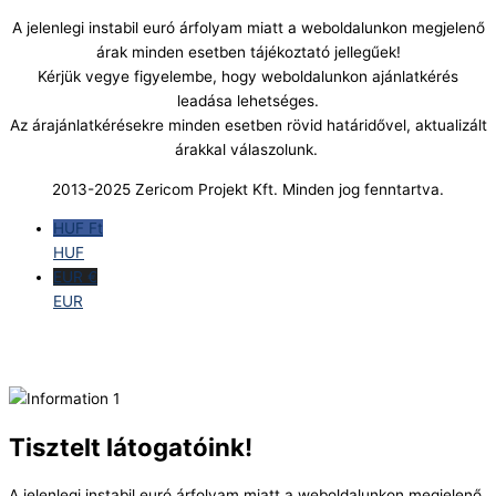
A jelenlegi instabil euró árfolyam miatt a weboldalunkon megjelenő
árak minden esetben tájékoztató jellegűek!
Kérjük vegye figyelembe, hogy weboldalunkon ajánlatkérés
leadása lehetséges.
Az árajánlatkérésekre minden esetben rövid határidővel, aktualizált
árakkal válaszolunk.
2013-2025 Zericom Projekt Kft. Minden jog fenntartva.
HUF Ft
HUF
EUR €
EUR
Tisztelt látogatóink!
A jelenlegi instabil euró árfolyam miatt a weboldalunkon megjelenő